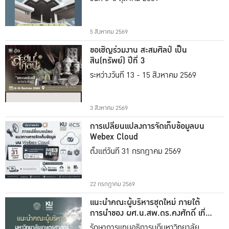
5 สิงหาคม 2569
ขอเชิญร่วมงาน สะสมศิลป์ เป็น
สิน(ทรัพย์) ปีที่ 3
ระหว่างวันที่ 13 - 15 สิงหาคม 2569
3 สิงหาคม 2569
การเปลี่ยนแปลงการจัดเก็บข้อมูลบน
Webex Cloud
ตั้งแต่วันที่ 31 กรกฎาคม 2569
22 กรกฎาคม 2569
แนะนำคณะผู้บริหารชุดใหม่ ภายใต้
การนำของ ผศ.น.สพ.ดร.คงศักดิ์ เที่ยง
ธรรม
รักษาการแทนอธิการบดีมหาวิทยาลัย