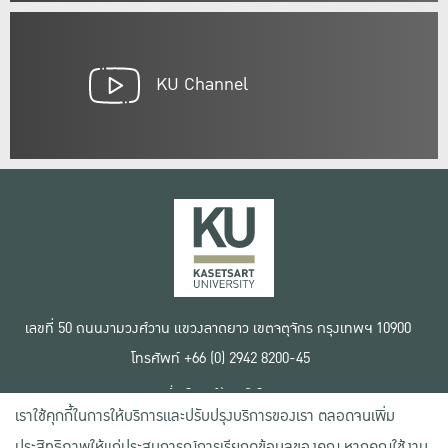
KU Channel
เลขที่ 50 ถนนงามวงศ์วาน แขวงลาดยาว เขตจตุจักร กรุงเทพฯ 10900
โทรศัพท์ +66 (0) 2942 8200-45
เงื่อนไขการใช้งานเว็บไซต์
เราใช้คุกกี้ในการให้บริการและปรับปรุงบริการของเรา ตลอดจนเพิ่ม
ข้อตกลงด้านสิทธิ์ใช้งาน
นโยบายความเป็นส่วนตัว
ประสิทธิภาพให้แก่ประสบการณ์การเรียกดูข้อมูลของคุณ หากคุณใช้งาน