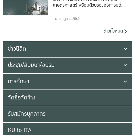
เกษตรศาสตร์ พร้อมด้วยรองอธิการบดีทั้ง
16 ท่าน
14 กรกฎาคม 2569
ข่าวทั้งหมด
ข่าวนิสิต
ประชุม/สัมมนา/อบรม
การศึกษา
จัดซื้อจัดจ้าง
รับสมัครบุคลากร
KU to ITA