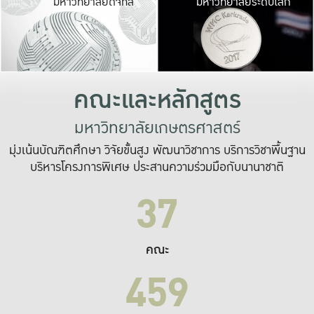
มหาวิทยาลัยดิจิทัล
มหาวิทยาลัยระดับโลก
เปลี่ยนแปลง และ
เพื่อทำงาน
ระบบสารสนเทศที่
คณะและหลักสูตร
มหาวิทยาลัยเกษตรศาสตร์
มุ่งเน้นบัณฑิตศึกษา วิจัยขั้นสูง พัฒนาวิชาการ บริการวิชาพื้นฐาน
บริหารโครงการพิเศษ ประสานความร่วมมือกับนานาชาติ
37
คณะ
459