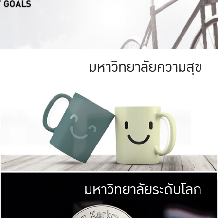
มหาวิทยาลัยความสุข
ย
สีเขียว
มหาวิทยาลัย
ก
สดใส หนาแน่น
ไม่ได้มีเป้าหมา
AN FOREST)
มหาวิทยาลัยชั้นนำทางด้านการว
ICULTURE)
แต่ KU มุ่งเน
าณ 1,400 ไร่
เพื่อสร้างคว
<< คลิก >>
ให้กับประชาชนใ
มหาวิทยาลัยระดับโลก
่อสังคม
มหาวิทยาลั
ามกินดีอยู่ดี
พร้อมที่จ