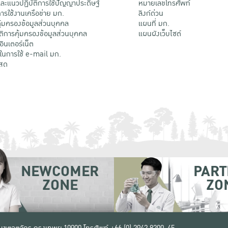
ะแนวปฏิบัติการใช้ปัญญาประดิษฐ์
หมายเลขโทรศัพท์
รใช้งานเครือข่าย มก.
ลิงก์ด่วน
้มครองข้อมูลส่วนบุคคล
แผนที่ มก.
ติการคุ้มครองข้อมูลส่วนบุคคล
แผนผังเว็บไซต์
้อินเตอร์เน็ต
ติในการใช้ e-mail มก.
สด
NEWCOMER
PART
ZONE
ZO
 เขตจตุจักร กรุงเทพฯ 10900
โทรศัพท์ +66 (0) 2942 8200-45