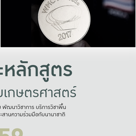
อย่างยั่งยืน
และผลักดันในการใช้ระบบส
ในภาพกว้าง
เพื่อการทำงานแบบ
ญหาจุดเล็กๆ
อข่ายขยายผล
สะดวก รวดเร
และนำไป
บริการด้าน AI อย
หลักสูตร
ัยเกษตรศาสตร์
สูง พัฒนาวิชาการ บริการวิชาพื้น
ะสานความร่วมมือกับนานาชาติ