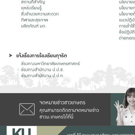
สถานที่สำคัญ
นโยบายแล
แหล่งเรียนรู้
นโยบายกา
สิ่งอำนวยความสะดวก
นโยบายคุ
กีฬาและสุขภาพ
แนวปฏิบั
ผลิตภัณฑ์ มก.
การเข้าใช
ข้อปฏิบั
ถ่ายทอด
แจ้งเรื่องการร้องเรียนทุจริต
ช่องทางมหาวิทยาลัยเกษตรศาสตร์
ช่องทางสำนักงาน ป.ป.ช.
ช่องทางสำนักงาน ป.ป.ท.
จดหมายข่าวชาวเกษตร
คุณสามารถติดตามจดหมายข่าว
ชาวม.เกษตรได้ที่นี่
เลขที่ 50 ถนนงามวงศ์วาน แขวงลาดยาว