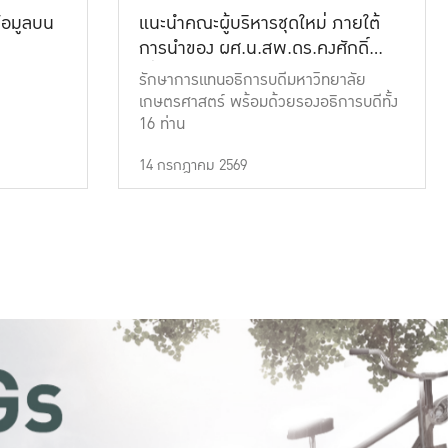
้อมูลบน
แนะนำคณะผู้บริหารชุดใหม่ ภายใต้
การนำของ ผศ.น.สพ.ดร.คงศักดิ์
เที่ยงธรรม
รักษาการแทนอธิการบดีมหาวิทยาลัย
เกษตรศาสตร์ พร้อมด้วยรองอธิการบดีทั้ง
16 ท่าน
14 กรกฎาคม 2569