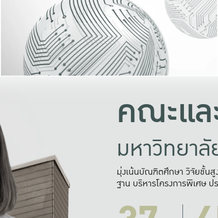
และความสุข
มองปัญหา
แก้ไขจากปั
และสร้างเครื
คณะและ
มหาวิทยาล
มุ่งเน้นบัณฑิตศึกษา วิจัยขั้น
ฐาน บริหารโครงการพิเศษ ปร