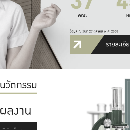
37
4
คณะ
ห
ข้อมูล ณ วันที่ 27 ตุลาคม พ.ศ. 2568
รายละเอีย
ะนวัตกรรม
ผลงาน