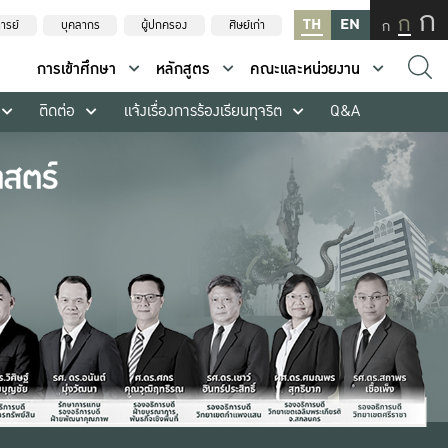
ก
ก
TH
EN
ก
ารย์
บุคลากร
ผู้ปกครอง
ศิษย์เก่า
การเข้าศึกษา
หลักสูตร
คณะและหน่วยงาน
ติดต่อ
แจ้งเรื่องการร้องเรียนทุจริต
Q&A