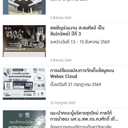
5 สิงหาคม 2569
ขอเชิญร่วมงาน สะสมศิลป์ เป็น
สิน(ทรัพย์) ปีที่ 3
ระหว่างวันที่ 13 - 15 สิงหาคม 2569
3 สิงหาคม 2569
การเปลี่ยนแปลงการจัดเก็บข้อมูลบน
Webex Cloud
ตั้งแต่วันที่ 31 กรกฎาคม 2569
22 กรกฎาคม 2569
แนะนำคณะผู้บริหารชุดใหม่ ภายใต้
การนำของ ผศ.น.สพ.ดร.คงศักดิ์ เที่ยง
ธรรม
รักษาการแทนอธิการบดีมหาวิทยาลัย