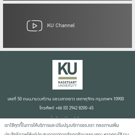
KU Channel
เลขที่ 50 ถนนงามวงศ์วาน แขวงลาดยาว เขตจตุจักร กรุงเทพฯ 10900
โทรศัพท์ +66 (0) 2942 8200-45
เงื่อนไขการใช้งานเว็บไซต์
เราใช้คุกกี้ในการให้บริการและปรับปรุงบริการของเรา ตลอดจนเพิ่ม
ข้อตกลงด้านสิทธิ์ใช้งาน
นโยบายความเป็นส่วนตัว
ประสิทธิภาพให้แก่ประสบการณ์การเรียกดูข้อมูลของคุณ หากคุณใช้งาน