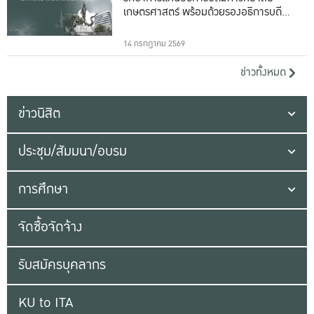
เกษตรศาสตร์ พร้อมด้วยรองอธิการบดีทั้ง
16 ท่าน
14 กรกฎาคม 2569
ข่าวทั้งหมด
ข่าวนิสิต
ประชุม/สัมมนา/อบรม
การศึกษา
จัดซื้อจัดจ้าง
รับสมัครบุคลากร
KU to ITA