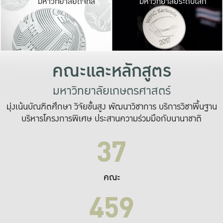
มหาวิทยาลัยดิจิทัล
มหาวิทยาลัยระดับโลก
เปลี่ยนแปลง และ
เพื่อทำงาน
ระบบสารสนเทศที่
คณะและหลักสูตร
มหาวิทยาลัยเกษตรศาสตร์
มุ่งเน้นบัณฑิตศึกษา วิจัยขั้นสูง พัฒนาวิชาการ บริการวิชาพื้นฐาน
บริหารโครงการพิเศษ ประสานความร่วมมือกับนานาชาติ
37
คณะ
459