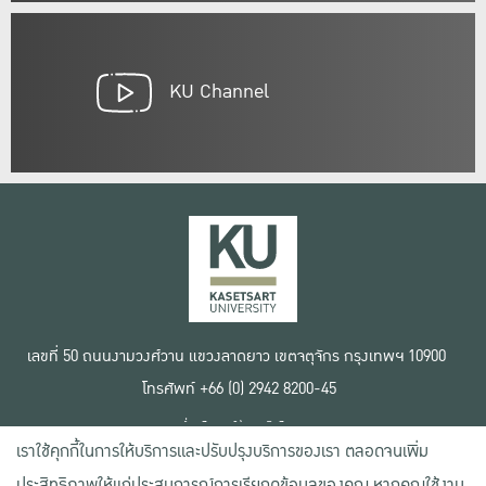
KU Channel
เลขที่ 50 ถนนงามวงศ์วาน แขวงลาดยาว เขตจตุจักร กรุงเทพฯ 10900
โทรศัพท์ +66 (0) 2942 8200-45
เงื่อนไขการใช้งานเว็บไซต์
เราใช้คุกกี้ในการให้บริการและปรับปรุงบริการของเรา ตลอดจนเพิ่ม
ข้อตกลงด้านสิทธิ์ใช้งาน
นโยบายความเป็นส่วนตัว
ประสิทธิภาพให้แก่ประสบการณ์การเรียกดูข้อมูลของคุณ หากคุณใช้งาน