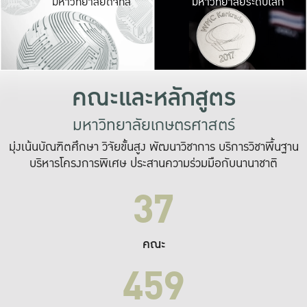
มหาวิทยาลัยดิจิทัล
มหาวิทยาลัยระดับโลก
เปลี่ยนแปลง และ
เพื่อทำงาน
ระบบสารสนเทศที่
คณะและหลักสูตร
มหาวิทยาลัยเกษตรศาสตร์
มุ่งเน้นบัณฑิตศึกษา วิจัยขั้นสูง พัฒนาวิชาการ บริการวิชาพื้นฐาน
บริหารโครงการพิเศษ ประสานความร่วมมือกับนานาชาติ
37
คณะ
459