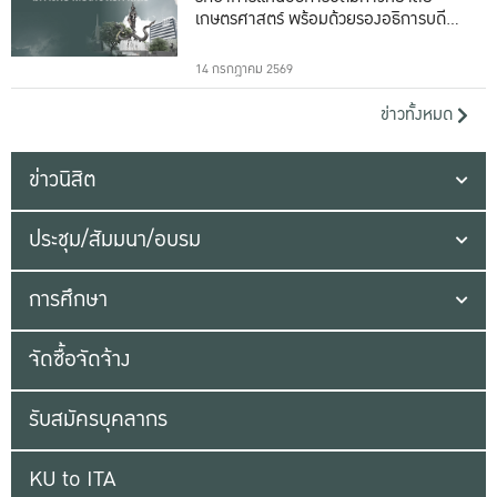
เกษตรศาสตร์ พร้อมด้วยรองอธิการบดีทั้ง
16 ท่าน
14 กรกฎาคม 2569
ข่าวทั้งหมด
ข่าวนิสิต
ประชุม/สัมมนา/อบรม
การศึกษา
จัดซื้อจัดจ้าง
รับสมัครบุคลากร
KU to ITA