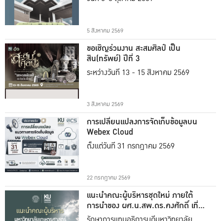
5 สิงหาคม 2569
ขอเชิญร่วมงาน สะสมศิลป์ เป็น
สิน(ทรัพย์) ปีที่ 3
ระหว่างวันที่ 13 - 15 สิงหาคม 2569
3 สิงหาคม 2569
การเปลี่ยนแปลงการจัดเก็บข้อมูลบน
Webex Cloud
ตั้งแต่วันที่ 31 กรกฎาคม 2569
22 กรกฎาคม 2569
แนะนำคณะผู้บริหารชุดใหม่ ภายใต้
การนำของ ผศ.น.สพ.ดร.คงศักดิ์ เที่ยง
ธรรม
รักษาการแทนอธิการบดีมหาวิทยาลัย