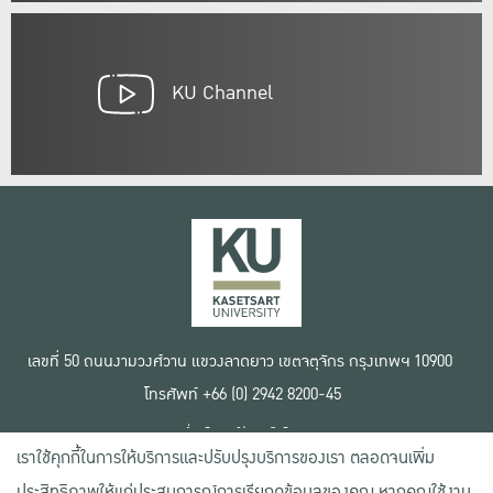
KU Channel
เลขที่ 50 ถนนงามวงศ์วาน แขวงลาดยาว เขตจตุจักร กรุงเทพฯ 10900
โทรศัพท์ +66 (0) 2942 8200-45
เงื่อนไขการใช้งานเว็บไซต์
เราใช้คุกกี้ในการให้บริการและปรับปรุงบริการของเรา ตลอดจนเพิ่ม
ข้อตกลงด้านสิทธิ์ใช้งาน
นโยบายความเป็นส่วนตัว
ประสิทธิภาพให้แก่ประสบการณ์การเรียกดูข้อมูลของคุณ หากคุณใช้งาน