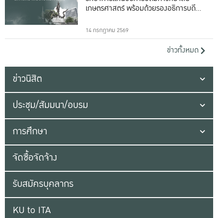
เกษตรศาสตร์ พร้อมด้วยรองอธิการบดีทั้ง
16 ท่าน
14 กรกฎาคม 2569
ข่าวทั้งหมด
ข่าวนิสิต
ประชุม/สัมมนา/อบรม
การศึกษา
จัดซื้อจัดจ้าง
รับสมัครบุคลากร
KU to ITA