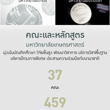
มหาวิทยาลัยดิจิทัล
มหาวิทยาลัยระดับโลก
เปลี่ยนแปลง และ
เพื่อทำงาน
ระบบสารสนเทศที่
คณะและหลักสูตร
มหาวิทยาลัยเกษตรศาสตร์
มุ่งเน้นบัณฑิตศึกษา วิจัยขั้นสูง พัฒนาวิชาการ บริการวิชาพื้นฐาน
บริหารโครงการพิเศษ ประสานความร่วมมือกับนานาชาติ
37
คณะ
459