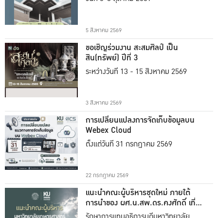
5 สิงหาคม 2569
ขอเชิญร่วมงาน สะสมศิลป์ เป็น
สิน(ทรัพย์) ปีที่ 3
ระหว่างวันที่ 13 - 15 สิงหาคม 2569
3 สิงหาคม 2569
การเปลี่ยนแปลงการจัดเก็บข้อมูลบน
Webex Cloud
ตั้งแต่วันที่ 31 กรกฎาคม 2569
22 กรกฎาคม 2569
แนะนำคณะผู้บริหารชุดใหม่ ภายใต้
การนำของ ผศ.น.สพ.ดร.คงศักดิ์ เที่ยง
ธรรม
รักษาการแทนอธิการบดีมหาวิทยาลัย