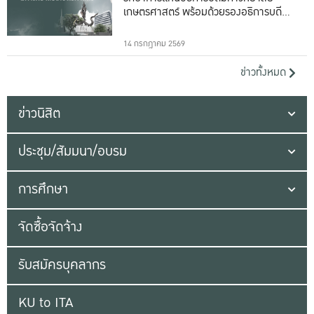
เกษตรศาสตร์ พร้อมด้วยรองอธิการบดีทั้ง
16 ท่าน
14 กรกฎาคม 2569
ข่าวทั้งหมด
ข่าวนิสิต
ประชุม/สัมมนา/อบรม
การศึกษา
จัดซื้อจัดจ้าง
รับสมัครบุคลากร
KU to ITA