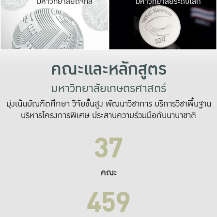
มหาวิทยาลัยดิจิทัล
มหาวิทยาลัยระดับโลก
เปลี่ยนแปลง และ
เพื่อทำงาน
ระบบสารสนเทศที่
คณะและหลักสูตร
มหาวิทยาลัยเกษตรศาสตร์
มุ่งเน้นบัณฑิตศึกษา วิจัยขั้นสูง พัฒนาวิชาการ บริการวิชาพื้นฐาน
บริหารโครงการพิเศษ ประสานความร่วมมือกับนานาชาติ
37
คณะ
459