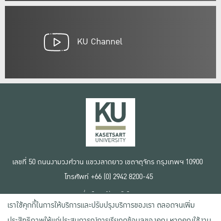
KU Channel
เลขที่ 50 ถนนงามวงศ์วาน แขวงลาดยาว เขตจตุจักร กรุงเทพฯ 10900
โทรศัพท์ +66 (0) 2942 8200-45
เงื่อนไขการใช้งานเว็บไซต์
เราใช้คุกกี้ในการให้บริการและปรับปรุงบริการของเรา ตลอดจนเพิ่ม
ข้อตกลงด้านสิทธิ์ใช้งาน
นโยบายความเป็นส่วนตัว
ประสิทธิภาพให้แก่ประสบการณ์การเรียกดูข้อมูลของคุณ หากคุณใช้งาน