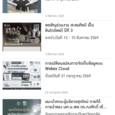
5 สิงหาคม 2569
ขอเชิญร่วมงาน สะสมศิลป์ เป็น
สิน(ทรัพย์) ปีที่ 3
ระหว่างวันที่ 13 - 15 สิงหาคม 2569
3 สิงหาคม 2569
การเปลี่ยนแปลงการจัดเก็บข้อมูลบน
Webex Cloud
ตั้งแต่วันที่ 31 กรกฎาคม 2569
22 กรกฎาคม 2569
แนะนำคณะผู้บริหารชุดใหม่ ภายใต้
การนำของ ผศ.น.สพ.ดร.คงศักดิ์ เที่ยง
ธรรม
รักษาการแทนอธิการบดีมหาวิทยาลัย