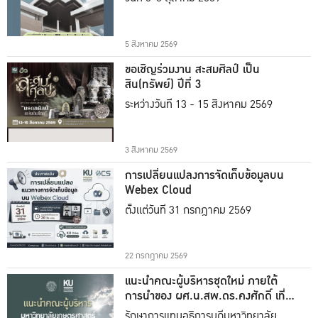
5 สิงหาคม 2569
ขอเชิญร่วมงาน สะสมศิลป์ เป็น
สิน(ทรัพย์) ปีที่ 3
ระหว่างวันที่ 13 - 15 สิงหาคม 2569
3 สิงหาคม 2569
การเปลี่ยนแปลงการจัดเก็บข้อมูลบน
Webex Cloud
ตั้งแต่วันที่ 31 กรกฎาคม 2569
22 กรกฎาคม 2569
แนะนำคณะผู้บริหารชุดใหม่ ภายใต้
การนำของ ผศ.น.สพ.ดร.คงศักดิ์ เที่ยง
ธรรม
รักษาการแทนอธิการบดีมหาวิทยาลัย