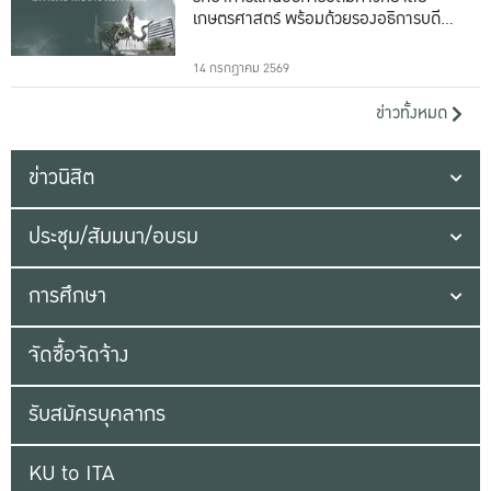
เกษตรศาสตร์ พร้อมด้วยรองอธิการบดีทั้ง
16 ท่าน
14 กรกฎาคม 2569
ข่าวทั้งหมด
ข่าวนิสิต
ประชุม/สัมมนา/อบรม
การศึกษา
จัดซื้อจัดจ้าง
รับสมัครบุคลากร
KU to ITA