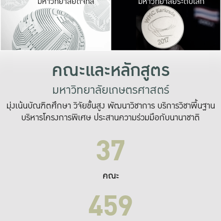
มหาวิทยาลัยดิจิทัล
มหาวิทยาลัยระดับโลก
เปลี่ยนแปลง และ
เพื่อทำงาน
ระบบสารสนเทศที่
คณะและหลักสูตร
มหาวิทยาลัยเกษตรศาสตร์
มุ่งเน้นบัณฑิตศึกษา วิจัยขั้นสูง พัฒนาวิชาการ บริการวิชาพื้นฐาน
บริหารโครงการพิเศษ ประสานความร่วมมือกับนานาชาติ
37
คณะ
459