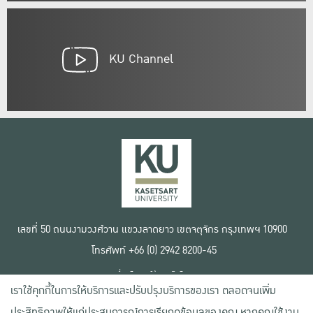
KU Channel
เลขที่ 50 ถนนงามวงศ์วาน แขวงลาดยาว เขตจตุจักร กรุงเทพฯ 10900
โทรศัพท์ +66 (0) 2942 8200-45
เงื่อนไขการใช้งานเว็บไซต์
เราใช้คุกกี้ในการให้บริการและปรับปรุงบริการของเรา ตลอดจนเพิ่ม
ข้อตกลงด้านสิทธิ์ใช้งาน
นโยบายความเป็นส่วนตัว
ประสิทธิภาพให้แก่ประสบการณ์การเรียกดูข้อมูลของคุณ หากคุณใช้งาน