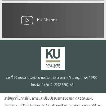
KU Channel
เลขที่ 50 ถนนงามวงศ์วาน แขวงลาดยาว เขตจตุจักร กรุงเทพฯ 10900
โทรศัพท์ +66 (0) 2942 8200-45
เงื่อนไขการใช้งานเว็บไซต์
เราใช้คุกกี้ในการให้บริการและปรับปรุงบริการของเรา ตลอดจนเพิ่ม
ข้อตกลงด้านสิทธิ์ใช้งาน
นโยบายความเป็นส่วนตัว
ประสิทธิภาพให้แก่ประสบการณ์การเรียกดูข้อมูลของคุณ หากคุณใช้งาน