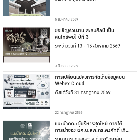
5 สิงหาคม 2569
ขอเชิญร่วมงาน สะสมศิลป์ เป็น
สิน(ทรัพย์) ปีที่ 3
ระหว่างวันที่ 13 - 15 สิงหาคม 2569
3 สิงหาคม 2569
การเปลี่ยนแปลงการจัดเก็บข้อมูลบน
Webex Cloud
ตั้งแต่วันที่ 31 กรกฎาคม 2569
22 กรกฎาคม 2569
แนะนำคณะผู้บริหารชุดใหม่ ภายใต้
การนำของ ผศ.น.สพ.ดร.คงศักดิ์ เที่ยง
ธรรม
รักษาการแทนอธิการบดีมหาวิทยาลัย