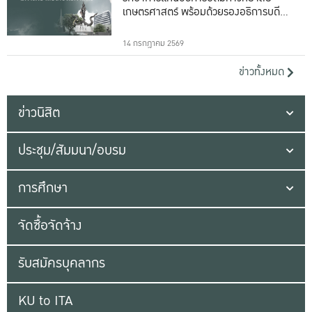
เกษตรศาสตร์ พร้อมด้วยรองอธิการบดีทั้ง
16 ท่าน
14 กรกฎาคม 2569
ข่าวทั้งหมด
ข่าวนิสิต
ประชุม/สัมมนา/อบรม
การศึกษา
จัดซื้อจัดจ้าง
รับสมัครบุคลากร
KU to ITA