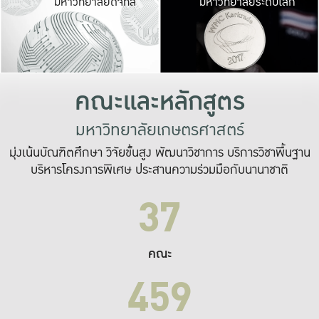
มหาวิทยาลัยดิจิทัล
มหาวิทยาลัยระดับโลก
เปลี่ยนแปลง และ
เพื่อทำงาน
ระบบสารสนเทศที่
คณะและหลักสูตร
มหาวิทยาลัยเกษตรศาสตร์
มุ่งเน้นบัณฑิตศึกษา วิจัยขั้นสูง พัฒนาวิชาการ บริการวิชาพื้นฐาน
บริหารโครงการพิเศษ ประสานความร่วมมือกับนานาชาติ
37
คณะ
459