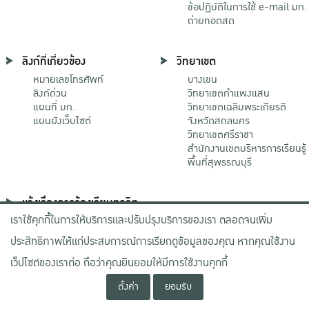
ข้อปฏิบัติในการใช้ e-mail มก.
ถ่ายทอดสด
ลิงก์ที่เกี่ยวข้อง
วิทยาเขต
หมายเลขโทรศัพท์
บางเขน
ลิงก์ด่วน
วิทยาเขตกําแพงแสน
แผนที่ มก.
วิทยาเขตเฉลิมพระเกียรติ
แผนผังเว็บไซต์
จังหวัดสกลนคร
วิทยาเขตศรีราชา
สำนักงานเขตบริหารการเรียนรู้
พื้นที่สุพรรณบุรี
แจ้งเรื่องการร้องเรียนทุจริต
เราใช้คุกกี้ในการให้บริการและปรับปรุงบริการของเรา ตลอดจนเพิ่ม
ช่องทางมหาวิทยาลัย
เกษตรศาสตร์
ประสิทธิภาพให้แก่ประสบการณ์การเรียกดูข้อมูลของคุณ หากคุณใช้งาน
ช่องทางสำนักงาน ป.ป.ช.
ช่องทางสำนักงาน ป.ป.ท.
เว็ปไซต์ของเราต่อ ถือว่าคุณยินยอมให้มีการใช้งานคุกกี้
ตั้งค่า
ยอมรับ