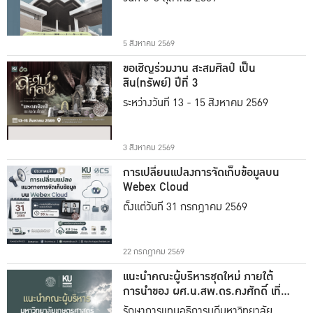
5 สิงหาคม 2569
ขอเชิญร่วมงาน สะสมศิลป์ เป็น
สิน(ทรัพย์) ปีที่ 3
ระหว่างวันที่ 13 - 15 สิงหาคม 2569
3 สิงหาคม 2569
การเปลี่ยนแปลงการจัดเก็บข้อมูลบน
Webex Cloud
ตั้งแต่วันที่ 31 กรกฎาคม 2569
22 กรกฎาคม 2569
แนะนำคณะผู้บริหารชุดใหม่ ภายใต้
การนำของ ผศ.น.สพ.ดร.คงศักดิ์ เที่ยง
ธรรม
รักษาการแทนอธิการบดีมหาวิทยาลัย