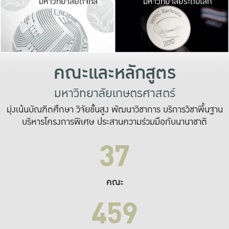
มหาวิทยาลัยดิจิทัล
มหาวิทยาลัยระดับโลก
เปลี่ยนแปลง และ
เพื่อทำงาน
ระบบสารสนเทศที่
คณะและหลักสูตร
มหาวิทยาลัยเกษตรศาสตร์
มุ่งเน้นบัณฑิตศึกษา วิจัยขั้นสูง พัฒนาวิชาการ บริการวิชาพื้นฐาน
บริหารโครงการพิเศษ ประสานความร่วมมือกับนานาชาติ
37
คณะ
459