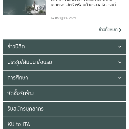
เกษตรศาสตร์ พร้อมด้วยรองอธิการบดีทั้ง
16 ท่าน
14 กรกฎาคม 2569
ข่าวทั้งหมด
ข่าวนิสิต
ประชุม/สัมมนา/อบรม
การศึกษา
จัดซื้อจัดจ้าง
รับสมัครบุคลากร
KU to ITA