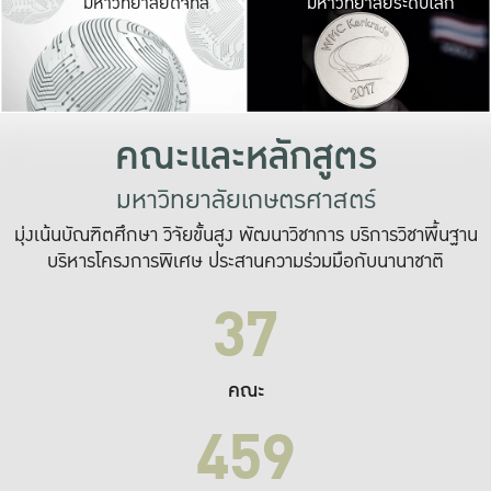
มหาวิทยาลัยดิจิทัล
มหาวิทยาลัยระดับโลก
เปลี่ยนแปลง และ
เพื่อทำงาน
ระบบสารสนเทศที่
คณะและหลักสูตร
มหาวิทยาลัยเกษตรศาสตร์
มุ่งเน้นบัณฑิตศึกษา วิจัยขั้นสูง พัฒนาวิชาการ บริการวิชาพื้นฐาน
บริหารโครงการพิเศษ ประสานความร่วมมือกับนานาชาติ
37
คณะ
459