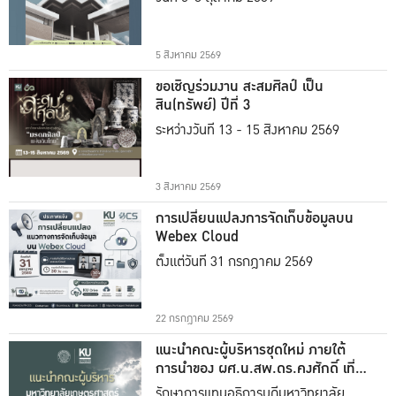
5 สิงหาคม 2569
ขอเชิญร่วมงาน สะสมศิลป์ เป็น
สิน(ทรัพย์) ปีที่ 3
ระหว่างวันที่ 13 - 15 สิงหาคม 2569
3 สิงหาคม 2569
การเปลี่ยนแปลงการจัดเก็บข้อมูลบน
Webex Cloud
ตั้งแต่วันที่ 31 กรกฎาคม 2569
22 กรกฎาคม 2569
แนะนำคณะผู้บริหารชุดใหม่ ภายใต้
การนำของ ผศ.น.สพ.ดร.คงศักดิ์ เที่ยง
ธรรม
รักษาการแทนอธิการบดีมหาวิทยาลัย