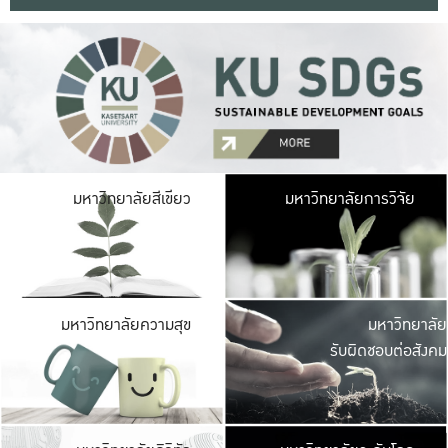
มหาวิ
มหาวิทยาลัยสีเขียว
มหาวิทยาลัยการวิจัย
มีพื้นที่เขียวสดใส 
เป็นป่าในเมือง เกษตร
มหาวิ
มหาวิทยาลัยความสุข
มหาวิทยาลัย
ค
รับผิดชอบต่อสังคม
เปิดประส
และพบเรื่องราวใหม่
มหาวิ