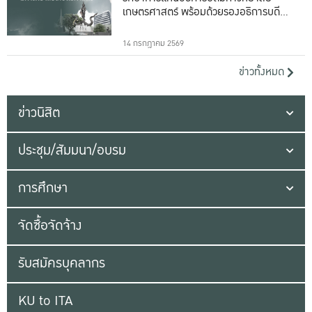
เกษตรศาสตร์ พร้อมด้วยรองอธิการบดีทั้ง
16 ท่าน
14 กรกฎาคม 2569
ข่าวทั้งหมด
ข่าวนิสิต
ประชุม/สัมมนา/อบรม
การศึกษา
จัดซื้อจัดจ้าง
รับสมัครบุคลากร
KU to ITA