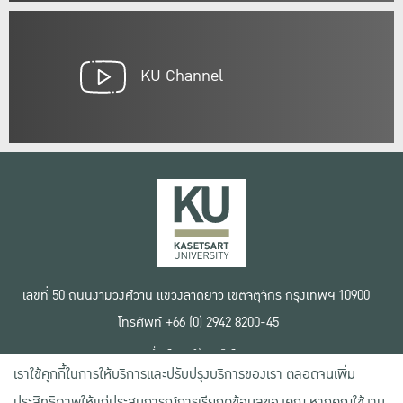
KU Channel
เลขที่ 50 ถนนงามวงศ์วาน แขวงลาดยาว เขตจตุจักร กรุงเทพฯ 10900
โทรศัพท์ +66 (0) 2942 8200-45
เงื่อนไขการใช้งานเว็บไซต์
เราใช้คุกกี้ในการให้บริการและปรับปรุงบริการของเรา ตลอดจนเพิ่ม
ข้อตกลงด้านสิทธิ์ใช้งาน
นโยบายความเป็นส่วนตัว
ประสิทธิภาพให้แก่ประสบการณ์การเรียกดูข้อมูลของคุณ หากคุณใช้งาน