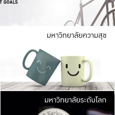
มหาวิทยาลัยความสุข
ย
สีเขียว
มหาวิทยาลัย
ก
สดใส หนาแน่น
ไม่ได้มีเป้าหมา
AN FOREST)
มหาวิทยาลัยชั้นนำทางด้านการว
ICULTURE)
แต่ KU มุ่งเน
าณ 1,400 ไร่
เพื่อสร้างคว
<< คลิก >>
ให้กับประชาชนใ
มหาวิทยาลัยระดับโลก
่อสังคม
มหาวิทยาลั
ามกินดีอยู่ดี
พร้อมที่จ