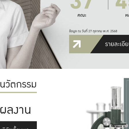
37
4
คณะ
ห
ข้อมูล ณ วันที่ 27 ตุลาคม พ.ศ. 2568
รายละเอีย
ะนวัตกรรม
ผลงาน