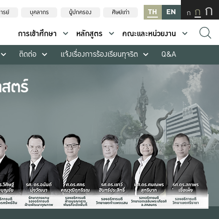
ก
ก
TH
EN
ก
ารย์
บุคลากร
ผู้ปกครอง
ศิษย์เก่า
การเข้าศึกษา
หลักสูตร
คณะและหน่วยงาน
ติดต่อ
แจ้งเรื่องการร้องเรียนทุจริต
Q&A