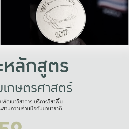
อย่างยั่งยืน
และผลักดันในการใช้ระบบส
ในภาพกว้าง
เพื่อการทำงานแบบ
ญหาจุดเล็กๆ
อข่ายขยายผล
สะดวก รวดเร
และนำไป
บริการด้าน AI อย
หลักสูตร
ัยเกษตรศาสตร์
สูง พัฒนาวิชาการ บริการวิชาพื้น
ะสานความร่วมมือกับนานาชาติ