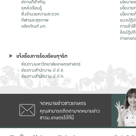
สถานที่สำคัญ
นโยบายแล
แหล่งเรียนรู้
นโยบายกา
สิ่งอำนวยความสะดวก
นโยบายคุ
กีฬาและสุขภาพ
แนวปฏิบั
ผลิตภัณฑ์ มก.
การเข้าใช
ข้อปฏิบั
ถ่ายทอด
แจ้งเรื่องการร้องเรียนทุจริต
ช่องทางมหาวิทยาลัยเกษตรศาสตร์
ช่องทางสำนักงาน ป.ป.ช.
ช่องทางสำนักงาน ป.ป.ท.
จดหมายข่าวชาวเกษตร
คุณสามารถติดตามจดหมายข่าว
ชาวม.เกษตรได้ที่นี่
เลขที่ 50 ถนนงามวงศ์วาน แขวงลาดยาว