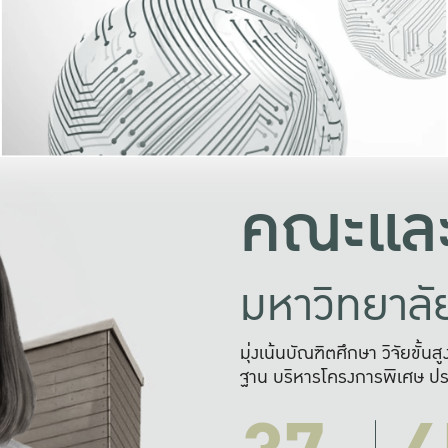
และความสุข
มองปัญหา
แก้ไขจากปั
และสร้างเครื
คณะและ
มหาวิทยาล
มุ่งเน้นบัณฑิตศึกษา วิจัยขั้น
ฐาน บริหารโครงการพิเศษ ปร