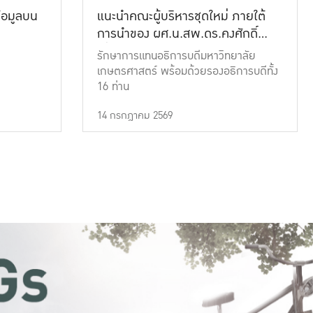
้อมูลบน
แนะนำคณะผู้บริหารชุดใหม่ ภายใต้
การนำของ ผศ.น.สพ.ดร.คงศักดิ์
เที่ยงธรรม
รักษาการแทนอธิการบดีมหาวิทยาลัย
เกษตรศาสตร์ พร้อมด้วยรองอธิการบดีทั้ง
16 ท่าน
14 กรกฎาคม 2569