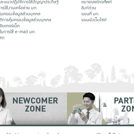
ะแนวปฏิบัติการใช้ปัญญาประดิษฐ์
หมายเลขโทรศัพท์
รใช้งานเครือข่าย มก.
ลิงก์ด่วน
้มครองข้อมูลส่วนบุคคล
แผนที่ มก.
ติการคุ้มครองข้อมูลส่วนบุคคล
แผนผังเว็บไซต์
้อินเตอร์เน็ต
ติในการใช้ e-mail มก.
สด
NEWCOMER
PART
ZONE
ZO
 เขตจตุจักร กรุงเทพฯ 10900
โทรศัพท์ +66 (0) 2942 8200-45