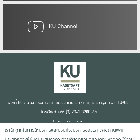
KU Channel
เลขที่ 50 ถนนงามวงศ์วาน แขวงลาดยาว เขตจตุจักร กรุงเทพฯ 10900
โทรศัพท์ +66 (0) 2942 8200-45
เงื่อนไขการใช้งานเว็บไซต์
เราใช้คุกกี้ในการให้บริการและปรับปรุงบริการของเรา ตลอดจนเพิ่ม
ข้อตกลงด้านสิทธิ์ใช้งาน
นโยบายความเป็นส่วนตัว
ประสิทธิภาพให้แก่ประสบการณ์การเรียกดูข้อมูลของคุณ หากคุณใช้งาน