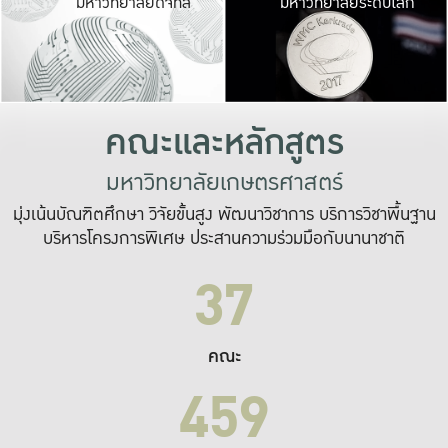
มหาวิทยาลัยดิจิทัล
มหาวิทยาลัยระดับโลก
เปลี่ยนแปลง และ
เพื่อทำงาน
ระบบสารสนเทศที่
คณะและหลักสูตร
มหาวิทยาลัยเกษตรศาสตร์
มุ่งเน้นบัณฑิตศึกษา วิจัยขั้นสูง พัฒนาวิชาการ บริการวิชาพื้นฐาน
บริหารโครงการพิเศษ ประสานความร่วมมือกับนานาชาติ
37
คณะ
459