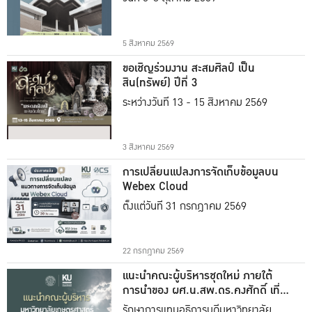
5 สิงหาคม 2569
ขอเชิญร่วมงาน สะสมศิลป์ เป็น
สิน(ทรัพย์) ปีที่ 3
ระหว่างวันที่ 13 - 15 สิงหาคม 2569
3 สิงหาคม 2569
การเปลี่ยนแปลงการจัดเก็บข้อมูลบน
Webex Cloud
ตั้งแต่วันที่ 31 กรกฎาคม 2569
22 กรกฎาคม 2569
แนะนำคณะผู้บริหารชุดใหม่ ภายใต้
การนำของ ผศ.น.สพ.ดร.คงศักดิ์ เที่ยง
ธรรม
รักษาการแทนอธิการบดีมหาวิทยาลัย