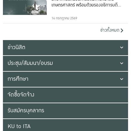
เกษตรศาสตร์ พร้อมด้วยรองอธิการบดีทั้ง
16 ท่าน
14 กรกฎาคม 2569
ข่าวทั้งหมด
ข่าวนิสิต
ประชุม/สัมมนา/อบรม
การศึกษา
จัดซื้อจัดจ้าง
รับสมัครบุคลากร
KU to ITA