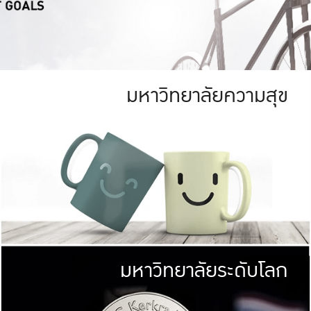
มหาวิทยาลัยความสุข
ย
สีเขียว
มหาวิทยาลัย
ก
สดใส หนาแน่น
ไม่ได้มีเป้าหมา
AN FOREST)
มหาวิทยาลัยชั้นนำทางด้านการว
ICULTURE)
แต่ KU มุ่งเน
าณ 1,400 ไร่
เพื่อสร้างคว
<< คลิก >>
ให้กับประชาชนใ
มหาวิทยาลัยระดับโลก
่อสังคม
มหาวิทยาลั
ามกินดีอยู่ดี
พร้อมที่จ