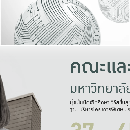
และความสุข
มองปัญหา
แก้ไขจากปั
และสร้างเครื
คณะและ
มหาวิทยาล
มุ่งเน้นบัณฑิตศึกษา วิจัยขั้น
ฐาน บริหารโครงการพิเศษ ปร