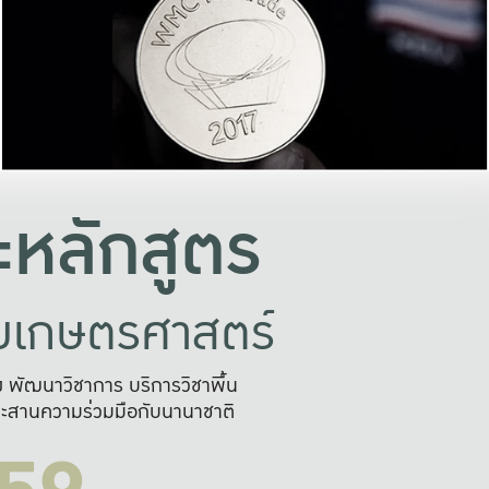
อย่างยั่งยืน
และผลักดันในการใช้ระบบส
ในภาพกว้าง
เพื่อการทำงานแบบ
ญหาจุดเล็กๆ
อข่ายขยายผล
สะดวก รวดเร
และนำไป
บริการด้าน AI อย
หลักสูตร
ัยเกษตรศาสตร์
สูง พัฒนาวิชาการ บริการวิชาพื้น
ะสานความร่วมมือกับนานาชาติ