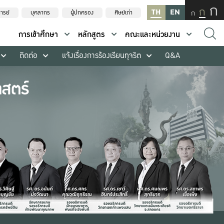
ก
ก
TH
EN
ก
ารย์
บุคลากร
ผู้ปกครอง
ศิษย์เก่า
การเข้าศึกษา
หลักสูตร
คณะและหน่วยงาน
ติดต่อ
แจ้งเรื่องการร้องเรียนทุจริต
Q&A