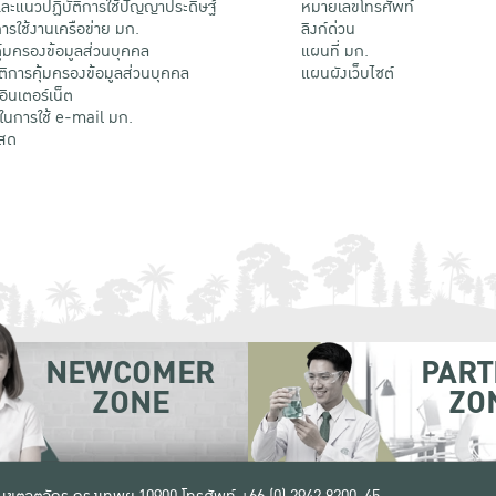
ะแนวปฏิบัติการใช้ปัญญาประดิษฐ์
หมายเลขโทรศัพท์
รใช้งานเครือข่าย มก.
ลิงก์ด่วน
้มครองข้อมูลส่วนบุคคล
แผนที่ มก.
ติการคุ้มครองข้อมูลส่วนบุคคล
แผนผังเว็บไซต์
้อินเตอร์เน็ต
ติในการใช้ e-mail มก.
สด
NEWCOMER
PART
ZONE
ZO
 เขตจตุจักร กรุงเทพฯ 10900
โทรศัพท์ +66 (0) 2942 8200-45