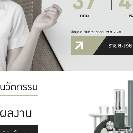
37
4
คณะ
ห
ข้อมูล ณ วันที่ 27 ตุลาคม พ.ศ. 2568
รายละเอีย
ะนวัตกรรม
ผลงาน