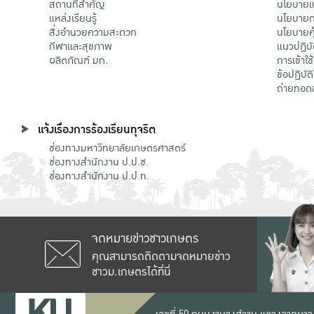
สถานที่สำคัญ
นโยบายแล
แหล่งเรียนรู้
นโยบายกา
สิ่งอำนวยความสะดวก
นโยบายคุ
กีฬาและสุขภาพ
แนวปฏิบั
ผลิตภัณฑ์ มก.
การเข้าใช
ข้อปฏิบั
ถ่ายทอด
แจ้งเรื่องการร้องเรียนทุจริต
ช่องทางมหาวิทยาลัยเกษตรศาสตร์
ช่องทางสำนักงาน ป.ป.ช.
ช่องทางสำนักงาน ป.ป.ท.
จดหมายข่าวชาวเกษตร
คุณสามารถติดตามจดหมายข่าว
ชาวม.เกษตรได้ที่นี่
เลขที่ 50 ถนนงามวงศ์วาน แขวงลาดยาว