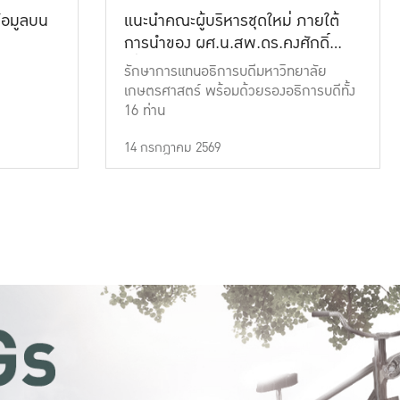
้อมูลบน
แนะนำคณะผู้บริหารชุดใหม่ ภายใต้
การนำของ ผศ.น.สพ.ดร.คงศักดิ์
เที่ยงธรรม
รักษาการแทนอธิการบดีมหาวิทยาลัย
เกษตรศาสตร์ พร้อมด้วยรองอธิการบดีทั้ง
16 ท่าน
14 กรกฎาคม 2569