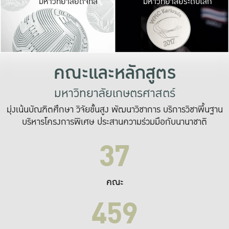
มหาวิทยาลัยดิจิทัล
มหาวิทยาลัยระดับโลก
เปลี่ยนแปลง และ
เพื่อทำงาน
ระบบสารสนเทศที่
คณะและหลักสูตร
มหาวิทยาลัยเกษตรศาสตร์
มุ่งเน้นบัณฑิตศึกษา วิจัยขั้นสูง พัฒนาวิชาการ บริการวิชาพื้นฐาน
บริหารโครงการพิเศษ ประสานความร่วมมือกับนานาชาติ
37
คณะ
459