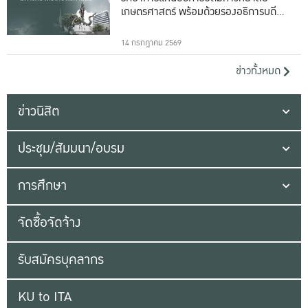
เกษตรศาสตร์ พร้อมด้วยรองอธิการบดีทั้ง
16 ท่าน
14 กรกฎาคม 2569
ข่าวทั้งหมด
ข่าวนิสิต
ประชุม/สัมมนา/อบรม
การศึกษา
จัดซื้อจัดจ้าง
รับสมัครบุคลากร
KU to ITA