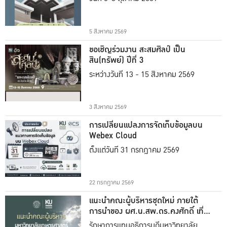
5 สิงหาคม 2569
ขอเชิญร่วมงาน สะสมศิลป์ เป็น
สิน(ทรัพย์) ปีที่ 3
ระหว่างวันที่ 13 - 15 สิงหาคม 2569
3 สิงหาคม 2569
การเปลี่ยนแปลงการจัดเก็บข้อมูลบน
Webex Cloud
ตั้งแต่วันที่ 31 กรกฎาคม 2569
22 กรกฎาคม 2569
แนะนำคณะผู้บริหารชุดใหม่ ภายใต้
การนำของ ผศ.น.สพ.ดร.คงศักดิ์ เที่ยง
ธรรม
รักษาการแทนอธิการบดีมหาวิทยาลัย