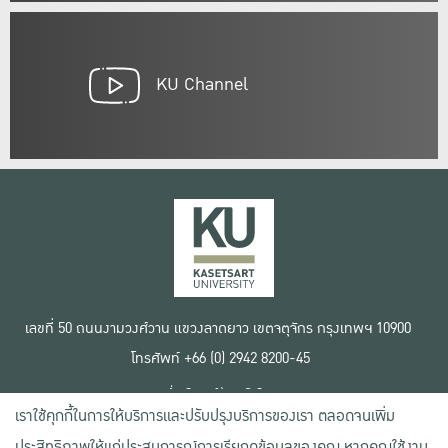
KU Channel
เลขที่ 50 ถนนงามวงศ์วาน แขวงลาดยาว เขตจตุจักร กรุงเทพฯ 10900
โทรศัพท์ +66 (0) 2942 8200-45
เงื่อนไขการใช้งานเว็บไซต์
เราใช้คุกกี้ในการให้บริการและปรับปรุงบริการของเรา ตลอดจนเพิ่ม
ข้อตกลงด้านสิทธิ์ใช้งาน
นโยบายความเป็นส่วนตัว
ประสิทธิภาพให้แก่ประสบการณ์การเรียกดูข้อมูลของคุณ หากคุณใช้งาน