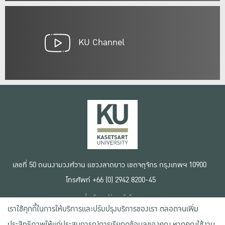
KU Channel
เลขที่ 50 ถนนงามวงศ์วาน แขวงลาดยาว เขตจตุจักร กรุงเทพฯ 10900
โทรศัพท์ +66 (0) 2942 8200-45
เงื่อนไขการใช้งานเว็บไซต์
เราใช้คุกกี้ในการให้บริการและปรับปรุงบริการของเรา ตลอดจนเพิ่ม
ข้อตกลงด้านสิทธิ์ใช้งาน
นโยบายความเป็นส่วนตัว
ประสิทธิภาพให้แก่ประสบการณ์การเรียกดูข้อมูลของคุณ หากคุณใช้งาน