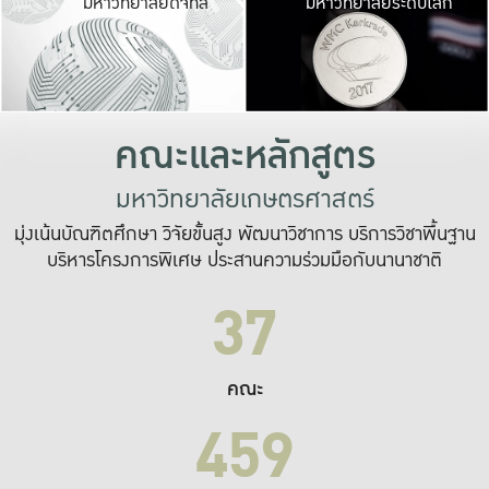
มหาวิทยาลัยดิจิทัล
มหาวิทยาลัยระดับโลก
เปลี่ยนแปลง และ
เพื่อทำงาน
ระบบสารสนเทศที่
คณะและหลักสูตร
มหาวิทยาลัยเกษตรศาสตร์
มุ่งเน้นบัณฑิตศึกษา วิจัยขั้นสูง พัฒนาวิชาการ บริการวิชาพื้นฐาน
บริหารโครงการพิเศษ ประสานความร่วมมือกับนานาชาติ
37
คณะ
459