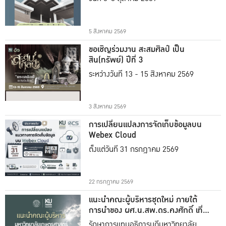
5 สิงหาคม 2569
ขอเชิญร่วมงาน สะสมศิลป์ เป็น
สิน(ทรัพย์) ปีที่ 3
ระหว่างวันที่ 13 - 15 สิงหาคม 2569
3 สิงหาคม 2569
การเปลี่ยนแปลงการจัดเก็บข้อมูลบน
Webex Cloud
ตั้งแต่วันที่ 31 กรกฎาคม 2569
22 กรกฎาคม 2569
แนะนำคณะผู้บริหารชุดใหม่ ภายใต้
การนำของ ผศ.น.สพ.ดร.คงศักดิ์ เที่ยง
ธรรม
รักษาการแทนอธิการบดีมหาวิทยาลัย