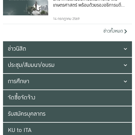
เกษตรศาสตร์ พร้อมด้วยรองอธิการบดีทั้ง
16 ท่าน
14 กรกฎาคม 2569
ข่าวทั้งหมด
ข่าวนิสิต
ประชุม/สัมมนา/อบรม
การศึกษา
จัดซื้อจัดจ้าง
รับสมัครบุคลากร
KU to ITA