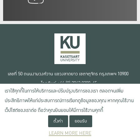
เลขที่ 50 ถนนงามวงศ์วาน แขวงลาดยาว เขตจตุจักร กรุงเทพฯ 10900
โทรศัพท์ +66 (0) 2942 8200-45
เราใช้คุกกี้ในการให้บริการและปรับปรุงบริการของเรา ตลอดจนเพิ่ม
เงื่อนไขการใช้งานเว็บไซต์
ประสิทธิภาพให้แก่ประสบการณ์การเรียกดูข้อมูลของคุณ หากคุณใช้งาน
ข้อตกลงด้านสิทธิ์ใช้งาน
เว็ปไซต์ของเราต่อ ถือว่าคุณยินยอมให้มีการใช้งานคุกกี้
นโยบายความเป็นส่วนตัว
สงวนลิขสิทธิ์ © 2020 มหาวิทยาลัยเกษตรศาสตร์
ตั้งค่า
ยอมรับ
LEARN MORE HERE