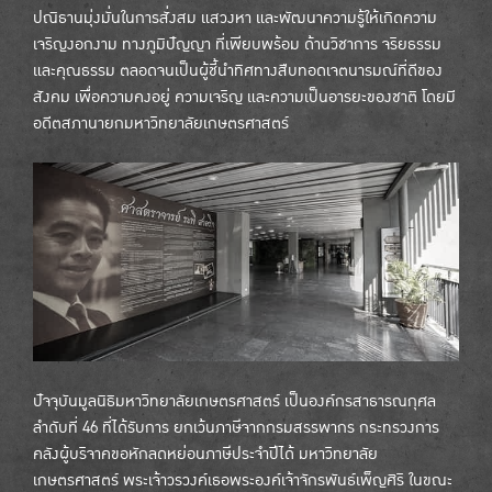
ปณิธานมุ่งมั่นในการสั่งสม แสวงหา และพัฒนาความรู้ให้เกิดความ
เจริญงอกงาม ทางภูมิปัญญา ที่เพียบพร้อม ด้านวิชาการ จริยธรรม
และคุณธรรม ตลอดจนเป็นผู้ชี้นำทิศทางสืบทอดเจตนารมณ์ที่ดีของ
สังคม เพื่อความคงอยู่ ความเจริญ และความเป็นอารยะของชาติ โดยมี
อดีตสภานายกมหาวิทยาลัยเกษตรศาสตร์
ปัจจุบันมูลนิธิมหาวิทยาลัยเกษตรศาสตร์ เป็นองค์กรสาธารณกุศล
ลำดับที่ 46 ที่ได้รับการ ยกเว้นภาษีจากกรมสรรพากร กระทรวงการ
คลังผู้บริจาคขอหักลดหย่อนภาษีประจำปีได้ มหาวิทยาลัย
เกษตรศาสตร์ พระเจ้าวรวงค์เธอพระองค์เจ้าจักรพันธ์เพ็ญศิริ ในขณะ