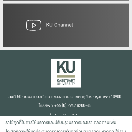
KU Channel
เลขที่ 50 ถนนงามวงศ์วาน แขวงลาดยาว เขตจตุจักร กรุงเทพฯ 10900
โทรศัพท์ +66 (0) 2942 8200-45
เงื่อนไขการใช้งานเว็บไซต์
เราใช้คุกกี้ในการให้บริการและปรับปรุงบริการของเรา ตลอดจนเพิ่ม
ข้อตกลงด้านสิทธิ์ใช้งาน
นโยบายความเป็นส่วนตัว
ประสิทธิภาพให้แก่ประสบการณ์การเรียกดูข้อมูลของคุณ หากคุณใช้งาน