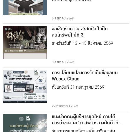
5 สิงหาคม 2569
ขอเชิญร่วมงาน สะสมศิลป์ เป็น
สิน(ทรัพย์) ปีที่ 3
ระหว่างวันที่ 13 - 15 สิงหาคม 2569
3 สิงหาคม 2569
การเปลี่ยนแปลงการจัดเก็บข้อมูลบน
Webex Cloud
ตั้งแต่วันที่ 31 กรกฎาคม 2569
22 กรกฎาคม 2569
แนะนำคณะผู้บริหารชุดใหม่ ภายใต้
การนำของ ผศ.น.สพ.ดร.คงศักดิ์ เที่ยง
ธรรม
รักษาการแทนอธิการบดีมหาวิทยาลัย