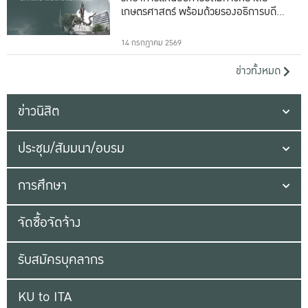
เกษตรศาสตร์ พร้อมด้วยรองอธิการบดีทั้ง
16 ท่าน
14 กรกฎาคม 2569
ข่าวทั้งหมด
ข่าวนิสิต
ประชุม/สัมมนา/อบรม
การศึกษา
จัดซื้อจัดจ้าง
รับสมัครบุคลากร
KU to ITA