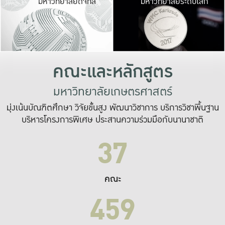
มหาวิทยาลัยดิจิทัล
มหาวิทยาลัยระดับโลก
เปลี่ยนแปลง และ
เพื่อทำงาน
ระบบสารสนเทศที่
คณะและหลักสูตร
มหาวิทยาลัยเกษตรศาสตร์
มุ่งเน้นบัณฑิตศึกษา วิจัยขั้นสูง พัฒนาวิชาการ บริการวิชาพื้นฐาน
บริหารโครงการพิเศษ ประสานความร่วมมือกับนานาชาติ
37
คณะ
459