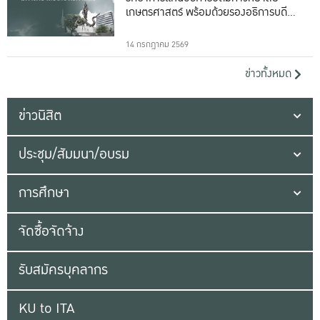
เกษตรศาสตร์ พร้อมด้วยรองอธิการบดีทั้ง
16 ท่าน
14 กรกฎาคม 2569
ข่าวทั้งหมด
ข่าวนิสิต
ประชุม/สัมมนา/อบรม
การศึกษา
จัดซื้อจัดจ้าง
รับสมัครบุคลากร
KU to ITA