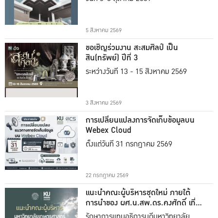
5 สิงหาคม 2569
ขอเชิญร่วมงาน สะสมศิลป์ เป็น
สิน(ทรัพย์) ปีที่ 3
ระหว่างวันที่ 13 - 15 สิงหาคม 2569
3 สิงหาคม 2569
การเปลี่ยนแปลงการจัดเก็บข้อมูลบน
Webex Cloud
ตั้งแต่วันที่ 31 กรกฎาคม 2569
22 กรกฎาคม 2569
แนะนำคณะผู้บริหารชุดใหม่ ภายใต้
การนำของ ผศ.น.สพ.ดร.คงศักดิ์ เที่ยง
ธรรม
รักษาการแทนอธิการบดีมหาวิทยาลัย