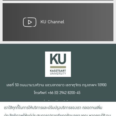
KU Channel
เลขที่ 50 ถนนงามวงศ์วาน แขวงลาดยาว เขตจตุจักร กรุงเทพฯ 10900
โทรศัพท์ +66 (0) 2942 8200-45
เงื่อนไขการใช้งานเว็บไซต์
เราใช้คุกกี้ในการให้บริการและปรับปรุงบริการของเรา ตลอดจนเพิ่ม
ข้อตกลงด้านสิทธิ์ใช้งาน
นโยบายความเป็นส่วนตัว
ประสิทธิภาพให้แก่ประสบการณ์การเรียกดูข้อมูลของคุณ หากคุณใช้งาน