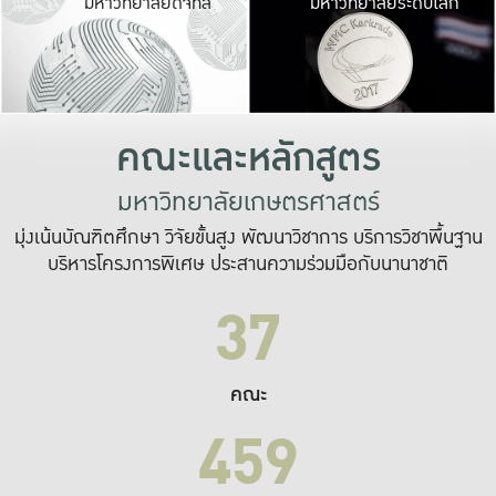
มหาวิทยาลัยดิจิทัล
มหาวิทยาลัยระดับโลก
เปลี่ยนแปลง และ
เพื่อทำงาน
ระบบสารสนเทศที่
คณะและหลักสูตร
มหาวิทยาลัยเกษตรศาสตร์
มุ่งเน้นบัณฑิตศึกษา วิจัยขั้นสูง พัฒนาวิชาการ บริการวิชาพื้นฐาน
บริหารโครงการพิเศษ ประสานความร่วมมือกับนานาชาติ
37
คณะ
459