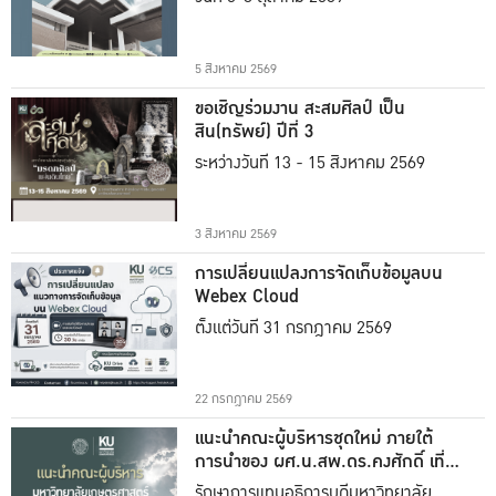
5 สิงหาคม 2569
ขอเชิญร่วมงาน สะสมศิลป์ เป็น
สิน(ทรัพย์) ปีที่ 3
ระหว่างวันที่ 13 - 15 สิงหาคม 2569
3 สิงหาคม 2569
การเปลี่ยนแปลงการจัดเก็บข้อมูลบน
Webex Cloud
ตั้งแต่วันที่ 31 กรกฎาคม 2569
22 กรกฎาคม 2569
แนะนำคณะผู้บริหารชุดใหม่ ภายใต้
การนำของ ผศ.น.สพ.ดร.คงศักดิ์ เที่ยง
ธรรม
รักษาการแทนอธิการบดีมหาวิทยาลัย