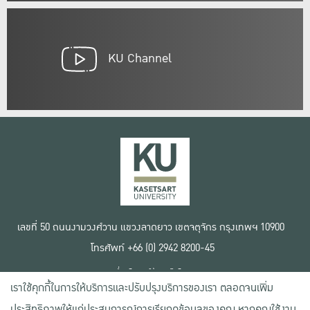
KU Channel
เลขที่ 50 ถนนงามวงศ์วาน แขวงลาดยาว เขตจตุจักร กรุงเทพฯ 10900
โทรศัพท์ +66 (0) 2942 8200-45
เงื่อนไขการใช้งานเว็บไซต์
เราใช้คุกกี้ในการให้บริการและปรับปรุงบริการของเรา ตลอดจนเพิ่ม
ข้อตกลงด้านสิทธิ์ใช้งาน
นโยบายความเป็นส่วนตัว
ประสิทธิภาพให้แก่ประสบการณ์การเรียกดูข้อมูลของคุณ หากคุณใช้งาน