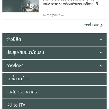
เกษตรศาสตร์ พร้อมด้วยรองอธิการบดีทั้ง
16 ท่าน
14 กรกฎาคม 2569
ข่าวทั้งหมด
ข่าวนิสิต
ประชุม/สัมมนา/อบรม
การศึกษา
จัดซื้อจัดจ้าง
รับสมัครบุคลากร
KU to ITA