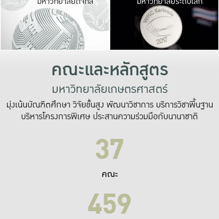
มหาวิทยาลัยดิจิทัล
มหาวิทยาลัยระดับโลก
เปลี่ยนแปลง และ
เพื่อทำงาน
ระบบสารสนเทศที่
คณะและหลักสูตร
มหาวิทยาลัยเกษตรศาสตร์
มุ่งเน้นบัณฑิตศึกษา วิจัยขั้นสูง พัฒนาวิชาการ บริการวิชาพื้นฐาน
บริหารโครงการพิเศษ ประสานความร่วมมือกับนานาชาติ
37
คณะ
459