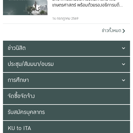
เกษตรศาสตร์ พร้อมด้วยรองอธิการบดีทั้ง
16 ท่าน
14 กรกฎาคม 2569
ข่าวทั้งหมด
ข่าวนิสิต
ประชุม/สัมมนา/อบรม
การศึกษา
จัดซื้อจัดจ้าง
รับสมัครบุคลากร
KU to ITA