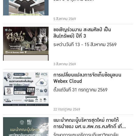
5 สิงหาคม 2569
ขอเชิญร่วมงาน สะสมศิลป์ เป็น
สิน(ทรัพย์) ปีที่ 3
ระหว่างวันที่ 13 - 15 สิงหาคม 2569
3 สิงหาคม 2569
การเปลี่ยนแปลงการจัดเก็บข้อมูลบน
Webex Cloud
ตั้งแต่วันที่ 31 กรกฎาคม 2569
22 กรกฎาคม 2569
แนะนำคณะผู้บริหารชุดใหม่ ภายใต้
การนำของ ผศ.น.สพ.ดร.คงศักดิ์ เที่ยง
ธรรม
รักษาการแทนอธิการบดีมหาวิทยาลัย