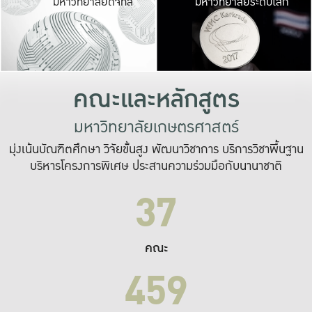
มหาวิทยาลัยดิจิทัล
มหาวิทยาลัยระดับโลก
เปลี่ยนแปลง และ
เพื่อทำงาน
ระบบสารสนเทศที่
คณะและหลักสูตร
มหาวิทยาลัยเกษตรศาสตร์
มุ่งเน้นบัณฑิตศึกษา วิจัยขั้นสูง พัฒนาวิชาการ บริการวิชาพื้นฐาน
บริหารโครงการพิเศษ ประสานความร่วมมือกับนานาชาติ
37
คณะ
459