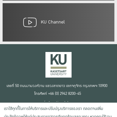
KU Channel
เลขที่ 50 ถนนงามวงศ์วาน แขวงลาดยาว เขตจตุจักร กรุงเทพฯ 10900
โทรศัพท์ +66 (0) 2942 8200-45
เงื่อนไขการใช้งานเว็บไซต์
เราใช้คุกกี้ในการให้บริการและปรับปรุงบริการของเรา ตลอดจนเพิ่ม
ข้อตกลงด้านสิทธิ์ใช้งาน
นโยบายความเป็นส่วนตัว
ประสิทธิภาพให้แก่ประสบการณ์การเรียกดูข้อมูลของคุณ หากคุณใช้งาน