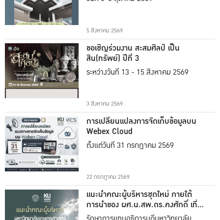
5 สิงหาคม 2569
ขอเชิญร่วมงาน สะสมศิลป์ เป็น
สิน(ทรัพย์) ปีที่ 3
ระหว่างวันที่ 13 - 15 สิงหาคม 2569
3 สิงหาคม 2569
การเปลี่ยนแปลงการจัดเก็บข้อมูลบน
Webex Cloud
ตั้งแต่วันที่ 31 กรกฎาคม 2569
22 กรกฎาคม 2569
แนะนำคณะผู้บริหารชุดใหม่ ภายใต้
การนำของ ผศ.น.สพ.ดร.คงศักดิ์ เที่ยง
ธรรม
รักษาการแทนอธิการบดีมหาวิทยาลัย