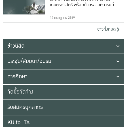
เกษตรศาสตร์ พร้อมด้วยรองอธิการบดีทั้ง
16 ท่าน
14 กรกฎาคม 2569
ข่าวทั้งหมด
ข่าวนิสิต
ประชุม/สัมมนา/อบรม
การศึกษา
จัดซื้อจัดจ้าง
รับสมัครบุคลากร
KU to ITA