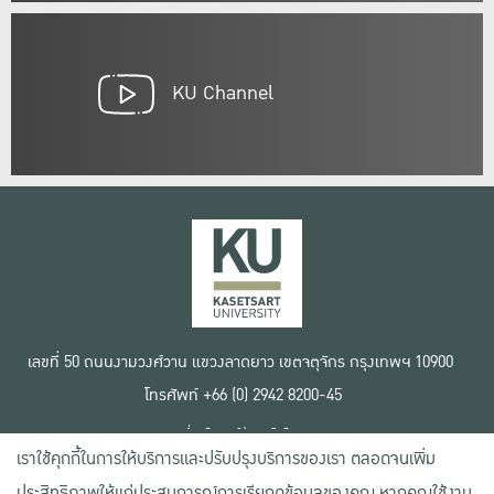
KU Channel
เลขที่ 50 ถนนงามวงศ์วาน แขวงลาดยาว เขตจตุจักร กรุงเทพฯ 10900
โทรศัพท์ +66 (0) 2942 8200-45
เงื่อนไขการใช้งานเว็บไซต์
เราใช้คุกกี้ในการให้บริการและปรับปรุงบริการของเรา ตลอดจนเพิ่ม
ข้อตกลงด้านสิทธิ์ใช้งาน
นโยบายความเป็นส่วนตัว
ประสิทธิภาพให้แก่ประสบการณ์การเรียกดูข้อมูลของคุณ หากคุณใช้งาน