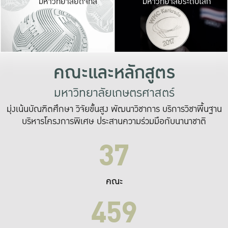
มหาวิทยาลัยดิจิทัล
มหาวิทยาลัยระดับโลก
เปลี่ยนแปลง และ
เพื่อทำงาน
ระบบสารสนเทศที่
คณะและหลักสูตร
มหาวิทยาลัยเกษตรศาสตร์
มุ่งเน้นบัณฑิตศึกษา วิจัยขั้นสูง พัฒนาวิชาการ บริการวิชาพื้นฐาน
บริหารโครงการพิเศษ ประสานความร่วมมือกับนานาชาติ
37
คณะ
459