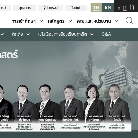
ก
ก
TH
EN
ก
ารย์
บุคลากร
ผู้ปกครอง
ศิษย์เก่า
การเข้าศึกษา
หลักสูตร
คณะและหน่วยงาน
ติดต่อ
แจ้งเรื่องการร้องเรียนทุจริต
Q&A