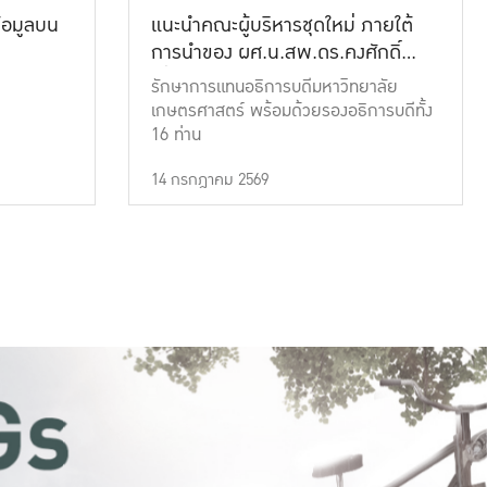
้อมูลบน
แนะนำคณะผู้บริหารชุดใหม่ ภายใต้
การนำของ ผศ.น.สพ.ดร.คงศักดิ์
เที่ยงธรรม
รักษาการแทนอธิการบดีมหาวิทยาลัย
เกษตรศาสตร์ พร้อมด้วยรองอธิการบดีทั้ง
16 ท่าน
14 กรกฎาคม 2569