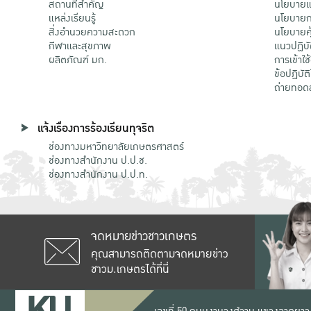
สถานที่สำคัญ
นโยบายแล
แหล่งเรียนรู้
นโยบายกา
สิ่งอำนวยความสะดวก
นโยบายคุ
กีฬาและสุขภาพ
แนวปฏิบั
ผลิตภัณฑ์ มก.
การเข้าใช
ข้อปฏิบั
ถ่ายทอด
แจ้งเรื่องการร้องเรียนทุจริต
ช่องทางมหาวิทยาลัยเกษตรศาสตร์
ช่องทางสำนักงาน ป.ป.ช.
ช่องทางสำนักงาน ป.ป.ท.
จดหมายข่าวชาวเกษตร
คุณสามารถติดตามจดหมายข่าว
ชาวม.เกษตรได้ที่นี่
เลขที่ 50 ถนนงามวงศ์วาน แขวงลาดยาว