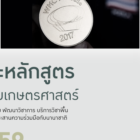
อย่างยั่งยืน
และผลักดันในการใช้ระบบส
ในภาพกว้าง
เพื่อการทำงานแบบ
ญหาจุดเล็กๆ
อข่ายขยายผล
สะดวก รวดเร
และนำไป
บริการด้าน AI อย
หลักสูตร
ัยเกษตรศาสตร์
สูง พัฒนาวิชาการ บริการวิชาพื้น
ะสานความร่วมมือกับนานาชาติ