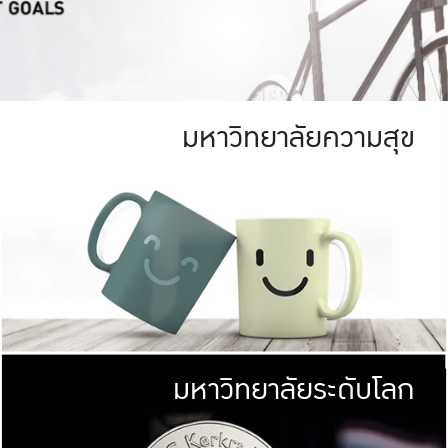
มหาวิทยาลัยความสุข
ย
สีเขียว
มหาวิทยาลัย
ก
สดใส หนาแน่น
ไม่ได้มีเป้าหมา
AN FOREST)
มหาวิทยาลัยชั้นนำทางด้านการว
ICULTURE)
แต่ KU มุ่งเน
าณ 1,400 ไร่
เพื่อสร้างคว
<< คลิก >>
ให้กับประชาชนใ
มหาวิทยาลัยระดับโลก
่อสังคม
มหาวิทยาลั
ามกินดีอยู่ดี
พร้อมที่จ