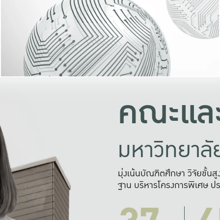
และความสุข
มองปัญหา
แก้ไขจากปั
และสร้างเครื
คณะและ
มหาวิทยาล
มุ่งเน้นบัณฑิตศึกษา วิจัยขั้น
ฐาน บริหารโครงการพิเศษ ปร