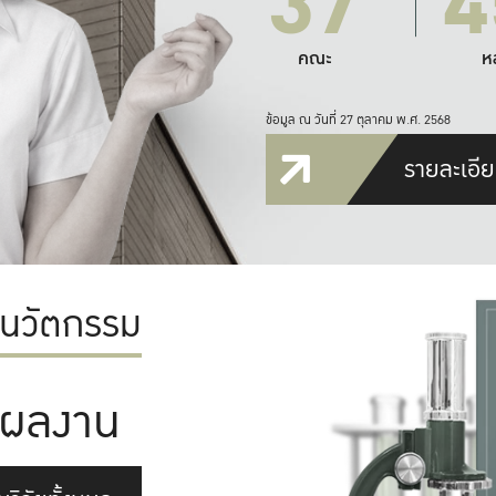
37
4
คณะ
ห
ข้อมูล ณ วันที่ 27 ตุลาคม พ.ศ. 2568
รายละเอีย
ะนวัตกรรม
ผลงาน