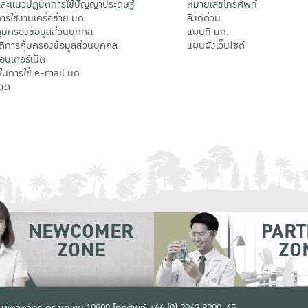
ะแนวปฏิบัติการใช้ปัญญาประดิษฐ์
หมายเลขโทรศัพท์
รใช้งานเครือข่าย มก.
ลิงก์ด่วน
้มครองข้อมูลส่วนบุคคล
แผนที่ มก.
ติการคุ้มครองข้อมูลส่วนบุคคล
แผนผังเว็บไซต์
้อินเตอร์เน็ต
ติในการใช้ e-mail มก.
สด
NEWCOMER
PART
ZONE
ZO
 เขตจตุจักร กรุงเทพฯ 10900
โทรศัพท์ +66 (0) 2942 8200-45