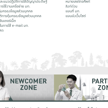
ะแนวปฏิบัติการใช้ปัญญาประดิษฐ์
หมายเลขโทรศัพท์
รใช้งานเครือข่าย มก.
ลิงก์ด่วน
้มครองข้อมูลส่วนบุคคล
แผนที่ มก.
ติการคุ้มครองข้อมูลส่วนบุคคล
แผนผังเว็บไซต์
้อินเตอร์เน็ต
ติในการใช้ e-mail มก.
สด
NEWCOMER
PART
ZONE
ZO
 เขตจตุจักร กรุงเทพฯ 10900
โทรศัพท์ +66 (0) 2942 8200-45