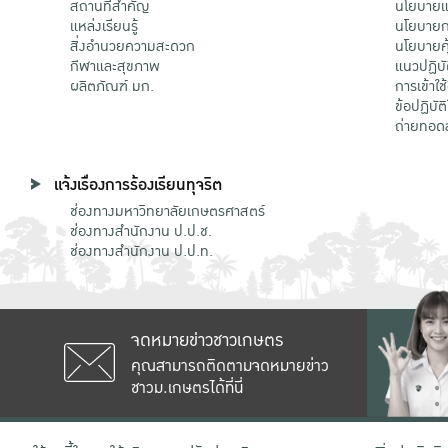
สถานที่สำคัญ
นโยบายแล
แหล่งเรียนรู้
นโยบายกา
สิ่งอำนวยความสะดวก
นโยบายคุ
กีฬาและสุขภาพ
แนวปฏิบั
ผลิตภัณฑ์ มก.
การเข้าใช
ข้อปฏิบั
ถ่ายทอด
แจ้งเรื่องการร้องเรียนทุจริต
ช่องทางมหาวิทยาลัยเกษตรศาสตร์
ช่องทางสำนักงาน ป.ป.ช.
ช่องทางสำนักงาน ป.ป.ท.
จดหมายข่าวชาวเกษตร
คุณสามารถติดตามจดหมายข่าว
ชาวม.เกษตรได้ที่นี่
เลขที่ 50 ถนนงามวงศ์วาน แขวงลาดยาว