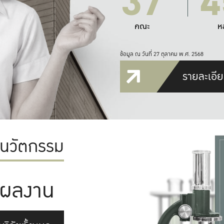
37
4
คณะ
ห
ข้อมูล ณ วันที่ 27 ตุลาคม พ.ศ. 2568
รายละเอีย
ะนวัตกรรม
ผลงาน