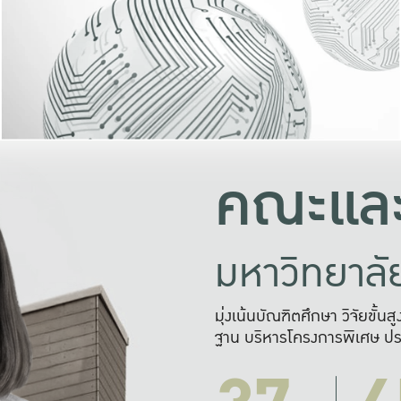
และความสุข
มองปัญหา
แก้ไขจากปั
และสร้างเครื
คณะและ
มหาวิทยาล
มุ่งเน้นบัณฑิตศึกษา วิจัยขั้น
ฐาน บริหารโครงการพิเศษ ปร