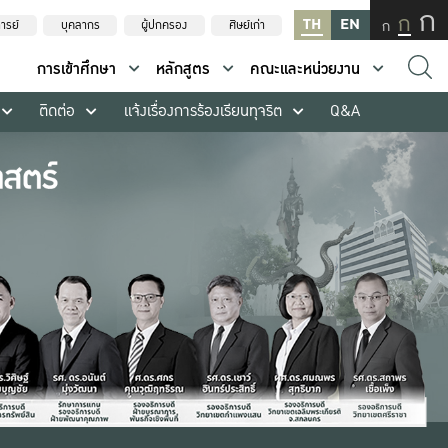
ก
ก
TH
EN
ก
ารย์
บุคลากร
ผู้ปกครอง
ศิษย์เก่า
การเข้าศึกษา
หลักสูตร
คณะและหน่วยงาน
ติดต่อ
แจ้งเรื่องการร้องเรียนทุจริต
Q&A