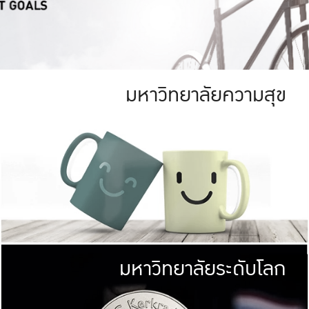
มหาวิทยาลัยความสุข
ย
สีเขียว
มหาวิทยาลัย
ก
สดใส หนาแน่น
ไม่ได้มีเป้าหมา
AN FOREST)
มหาวิทยาลัยชั้นนำทางด้านการว
ICULTURE)
แต่ KU มุ่งเน
าณ 1,400 ไร่
เพื่อสร้างคว
<< คลิก >>
ให้กับประชาชนใ
มหาวิทยาลัยระดับโลก
่อสังคม
มหาวิทยาลั
ามกินดีอยู่ดี
พร้อมที่จ