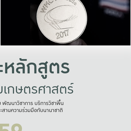
อย่างยั่งยืน
และผลักดันในการใช้ระบบส
ในภาพกว้าง
เพื่อการทำงานแบบ
ญหาจุดเล็กๆ
อข่ายขยายผล
สะดวก รวดเร
และนำไป
บริการด้าน AI อย
หลักสูตร
ัยเกษตรศาสตร์
สูง พัฒนาวิชาการ บริการวิชาพื้น
ะสานความร่วมมือกับนานาชาติ