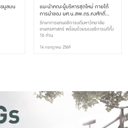
้อมูลบน
แนะนำคณะผู้บริหารชุดใหม่ ภายใต้
การนำของ ผศ.น.สพ.ดร.คงศักดิ์
เที่ยงธรรม
รักษาการแทนอธิการบดีมหาวิทยาลัย
เกษตรศาสตร์ พร้อมด้วยรองอธิการบดีทั้ง
16 ท่าน
14 กรกฎาคม 2569