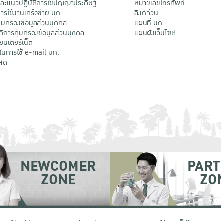
ะแนวปฏิบัติการใช้ปัญญาประดิษฐ์
หมายเลขโทรศัพท์
รใช้งานเครือข่าย มก.
ลิงก์ด่วน
้มครองข้อมูลส่วนบุคคล
แผนที่ มก.
ติการคุ้มครองข้อมูลส่วนบุคคล
แผนผังเว็บไซต์
้อินเตอร์เน็ต
ติในการใช้ e-mail มก.
สด
NEWCOMER
PART
ZONE
ZO
 เขตจตุจักร กรุงเทพฯ 10900
โทรศัพท์ +66 (0) 2942 8200-45