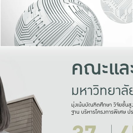
และความสุข
มองปัญหา
แก้ไขจากปั
และสร้างเครื
คณะและ
มหาวิทยาล
มุ่งเน้นบัณฑิตศึกษา วิจัยขั้น
ฐาน บริหารโครงการพิเศษ ปร