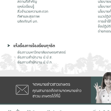
สถานที่สำคัญ
นโยบายแล
แหล่งเรียนรู้
นโยบายกา
สิ่งอำนวยความสะดวก
นโยบายคุ
กีฬาและสุขภาพ
แนวปฏิบั
ผลิตภัณฑ์ มก.
การเข้าใช
ข้อปฏิบั
ถ่ายทอด
แจ้งเรื่องการร้องเรียนทุจริต
ช่องทางมหาวิทยาลัยเกษตรศาสตร์
ช่องทางสำนักงาน ป.ป.ช.
ช่องทางสำนักงาน ป.ป.ท.
จดหมายข่าวชาวเกษตร
คุณสามารถติดตามจดหมายข่าว
ชาวม.เกษตรได้ที่นี่
เลขที่ 50 ถนนงามวงศ์วาน แขวงลาดยาว