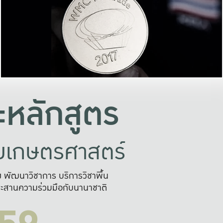
อย่างยั่งยืน
และผลักดันในการใช้ระบบส
ในภาพกว้าง
เพื่อการทำงานแบบ
ญหาจุดเล็กๆ
อข่ายขยายผล
สะดวก รวดเร
และนำไป
บริการด้าน AI อย
หลักสูตร
ัยเกษตรศาสตร์
สูง พัฒนาวิชาการ บริการวิชาพื้น
ะสานความร่วมมือกับนานาชาติ