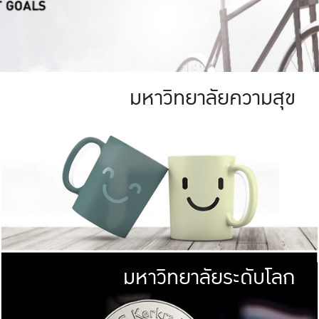
มหาวิทยาลัยความสุข
ย
สีเขียว
มหาวิทยาลัย
ก
สดใส หนาแน่น
ไม่ได้มีเป้าหมา
AN FOREST)
มหาวิทยาลัยชั้นนำทางด้านการว
ICULTURE)
แต่ KU มุ่งเน
าณ 1,400 ไร่
เพื่อสร้างคว
<< คลิก >>
ให้กับประชาชนใ
มหาวิทยาลัยระดับโลก
่อสังคม
มหาวิทยาลั
ามกินดีอยู่ดี
พร้อมที่จ