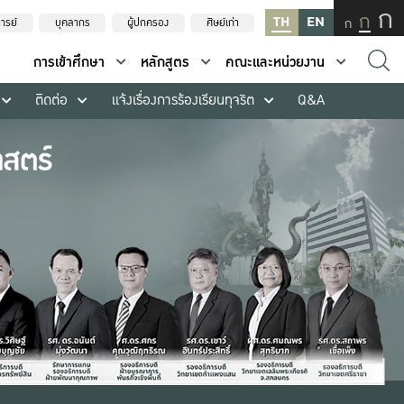
ก
ก
TH
EN
ก
ารย์
บุคลากร
ผู้ปกครอง
ศิษย์เก่า
การเข้าศึกษา
หลักสูตร
คณะและหน่วยงาน
ติดต่อ
แจ้งเรื่องการร้องเรียนทุจริต
Q&A