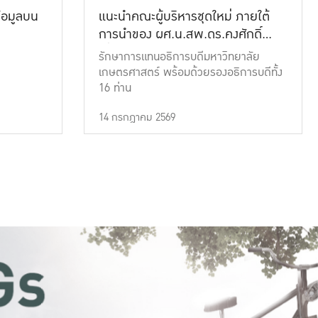
้อมูลบน
แนะนำคณะผู้บริหารชุดใหม่ ภายใต้
การนำของ ผศ.น.สพ.ดร.คงศักดิ์
เที่ยงธรรม
รักษาการแทนอธิการบดีมหาวิทยาลัย
เกษตรศาสตร์ พร้อมด้วยรองอธิการบดีทั้ง
16 ท่าน
14 กรกฎาคม 2569