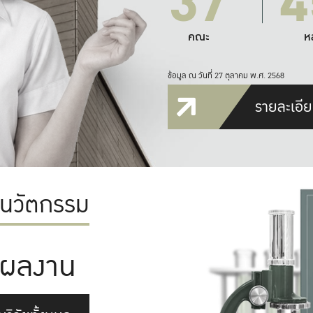
37
4
คณะ
ห
ข้อมูล ณ วันที่ 27 ตุลาคม พ.ศ. 2568
รายละเอีย
ะนวัตกรรม
ผลงาน