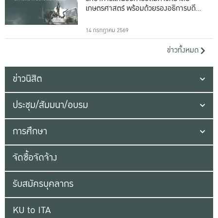
เกษตรศาสตร์ พร้อมด้วยรองอธิการบดีทั้ง
16 ท่าน
14 กรกฎาคม 2569
ข่าวทั้งหมด
ข่าวนิสิต
ประชุม/สัมมนา/อบรม
การศึกษา
จัดซื้อจัดจ้าง
รับสมัครบุคลากร
KU to ITA