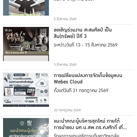
5 สิงหาคม 2569
ขอเชิญร่วมงาน สะสมศิลป์ เป็น
สิน(ทรัพย์) ปีที่ 3
ระหว่างวันที่ 13 - 15 สิงหาคม 2569
3 สิงหาคม 2569
การเปลี่ยนแปลงการจัดเก็บข้อมูลบน
Webex Cloud
ตั้งแต่วันที่ 31 กรกฎาคม 2569
22 กรกฎาคม 2569
แนะนำคณะผู้บริหารชุดใหม่ ภายใต้
การนำของ ผศ.น.สพ.ดร.คงศักดิ์ เที่ยง
ธรรม
รักษาการแทนอธิการบดีมหาวิทยาลัย