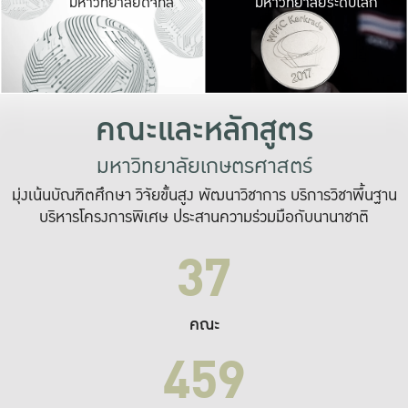
มหาวิทยาลัยดิจิทัล
มหาวิทยาลัยระดับโลก
เปลี่ยนแปลง และ
เพื่อทำงาน
ระบบสารสนเทศที่
คณะและหลักสูตร
มหาวิทยาลัยเกษตรศาสตร์
มุ่งเน้นบัณฑิตศึกษา วิจัยขั้นสูง พัฒนาวิชาการ บริการวิชาพื้นฐาน
บริหารโครงการพิเศษ ประสานความร่วมมือกับนานาชาติ
37
คณะ
459