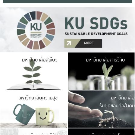
มหาวิ
มหาวิทยาลัยสีเขียว
มหาวิทยาลัยการวิจัย
มีพื้นที่เขียวสดใส 
เป็นป่าในเมือง เกษตร
มหาวิ
มหาวิทยาลัยความสุข
มหาวิทยาลัย
ค
รับผิดชอบต่อสังคม
เปิดประส
และพบเรื่องราวใหม่
มหาวิ