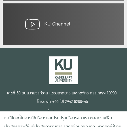
KU Channel
เลขที่ 50 ถนนงามวงศ์วาน แขวงลาดยาว เขตจตุจักร กรุงเทพฯ 10900
โทรศัพท์ +66 (0) 2942 8200-45
เงื่อนไขการใช้งานเว็บไซต์
เราใช้คุกกี้ในการให้บริการและปรับปรุงบริการของเรา ตลอดจนเพิ่ม
ข้อตกลงด้านสิทธิ์ใช้งาน
นโยบายความเป็นส่วนตัว
ประสิทธิภาพให้แก่ประสบการณ์การเรียกดูข้อมูลของคุณ หากคุณใช้งาน