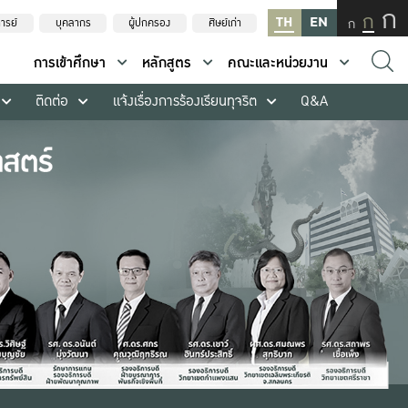
ก
ก
TH
EN
ก
ารย์
บุคลากร
ผู้ปกครอง
ศิษย์เก่า
การเข้าศึกษา
หลักสูตร
คณะและหน่วยงาน
ติดต่อ
แจ้งเรื่องการร้องเรียนทุจริต
Q&A