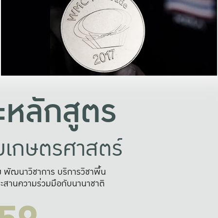
อย่างยั่งยืน
และผลักดันในการใช้ระบบส
ในภาพกว้าง
เพื่อการทำงานแบบ
ญหาจุดเล็กๆ
อข่ายขยายผล
สะดวก รวดเร
และนำไป
บริการด้าน AI อย
หลักสูตร
ัยเกษตรศาสตร์
สูง พัฒนาวิชาการ บริการวิชาพื้น
ะสานความร่วมมือกับนานาชาติ