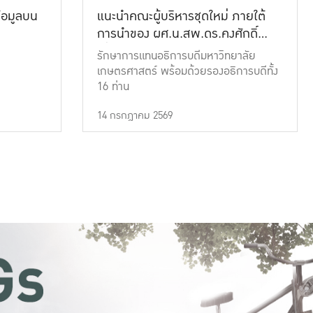
้อมูลบน
แนะนำคณะผู้บริหารชุดใหม่ ภายใต้
การนำของ ผศ.น.สพ.ดร.คงศักดิ์
เที่ยงธรรม
รักษาการแทนอธิการบดีมหาวิทยาลัย
เกษตรศาสตร์ พร้อมด้วยรองอธิการบดีทั้ง
16 ท่าน
14 กรกฎาคม 2569