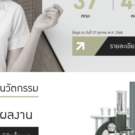
37
4
คณะ
ห
ข้อมูล ณ วันที่ 27 ตุลาคม พ.ศ. 2568
รายละเอีย
ะนวัตกรรม
ผลงาน