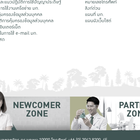
ะแนวปฏิบัติการใช้ปัญญาประดิษฐ์
หมายเลขโทรศัพท์
รใช้งานเครือข่าย มก.
ลิงก์ด่วน
้มครองข้อมูลส่วนบุคคล
แผนที่ มก.
ติการคุ้มครองข้อมูลส่วนบุคคล
แผนผังเว็บไซต์
้อินเตอร์เน็ต
ติในการใช้ e-mail มก.
สด
NEWCOMER
PART
ZONE
ZO
 เขตจตุจักร กรุงเทพฯ 10900
โทรศัพท์ +66 (0) 2942 8200-45