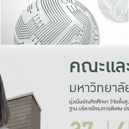
และความสุข
มองปัญหา
แก้ไขจากปั
และสร้างเครื
คณะและ
มหาวิทยาล
มุ่งเน้นบัณฑิตศึกษา วิจัยขั้น
ฐาน บริหารโครงการพิเศษ ปร