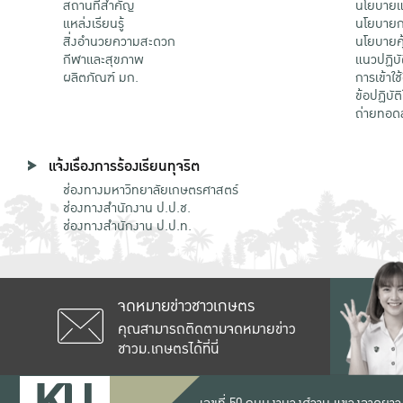
สถานที่สำคัญ
นโยบายแล
แหล่งเรียนรู้
นโยบายกา
สิ่งอำนวยความสะดวก
นโยบายคุ
กีฬาและสุขภาพ
แนวปฏิบั
ผลิตภัณฑ์ มก.
การเข้าใช
ข้อปฏิบั
ถ่ายทอด
แจ้งเรื่องการร้องเรียนทุจริต
ช่องทางมหาวิทยาลัยเกษตรศาสตร์
ช่องทางสำนักงาน ป.ป.ช.
ช่องทางสำนักงาน ป.ป.ท.
จดหมายข่าวชาวเกษตร
คุณสามารถติดตามจดหมายข่าว
ชาวม.เกษตรได้ที่นี่
เลขที่ 50 ถนนงามวงศ์วาน แขวงลาดยาว