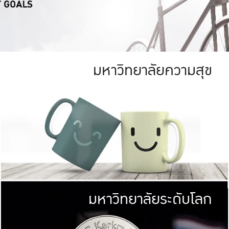
มหาวิทยาลัยความสุข
ย
สีเขียว
มหาวิทยาลัย
ก
สดใส หนาแน่น
ไม่ได้มีเป้าหมา
AN FOREST)
มหาวิทยาลัยชั้นนำทางด้านการว
ICULTURE)
แต่ KU มุ่งเน
าณ 1,400 ไร่
เพื่อสร้างคว
<< คลิก >>
ให้กับประชาชนใ
มหาวิทยาลัยระดับโลก
่อสังคม
มหาวิทยาลั
ามกินดีอยู่ดี
พร้อมที่จ