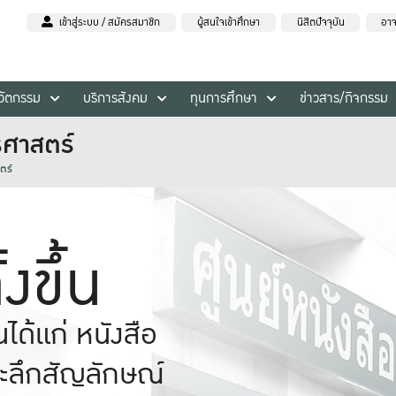
เข้าสู่ระบบ / สมัครสมาชิก
ผู้สนใจเข้าศึกษา
นิสิตปัจจุบัน
อาจ
นวัตกรรม
บริการสังคม
ทุนการศึกษา
ข่าวสาร/กิจกรรม
รศาสตร์
ตร์
งขึ้น
ได้แก่ หนังสือ
ระลึกสัญลักษณ์