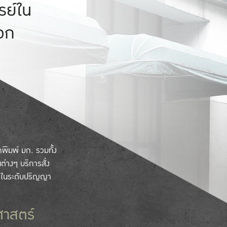
รย์ใน
อก
กพิมพ์ มก. รวมทั้ง
ต่างๆ บริการสั่ง
น ในระดับปริญญา
ศาสตร์