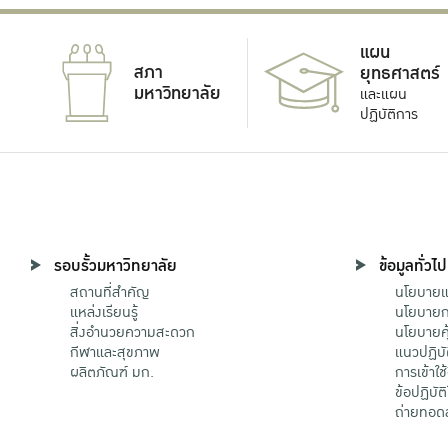
แผน
สภา
ยุทธศาสตร์
มหาวิทยาลัย
และแผน
ปฏิบัติการ
รอบรั้วมหาวิทยาลัย
ข้อมูลทั่วไป
สถานที่สำคัญ
นโยบายแล
แหล่งเรียนรู้
นโยบายกา
สิ่งอำนวยความสะดวก
นโยบายคุ
กีฬาและสุขภาพ
แนวปฏิบั
ผลิตภัณฑ์ มก.
การเข้าใช
ข้อปฏิบั
ถ่ายทอด