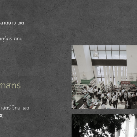
งลาดยาว เขต
ตุจักร กทม.
ศาสตร์
ศาสตร์ วิทยาเขต
30