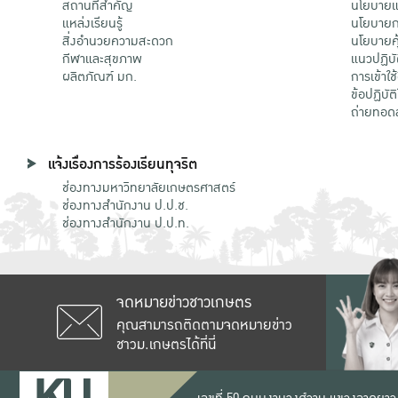
สถานที่สำคัญ
นโยบายแล
แหล่งเรียนรู้
นโยบายกา
สิ่งอำนวยความสะดวก
นโยบายคุ
กีฬาและสุขภาพ
แนวปฏิบั
ผลิตภัณฑ์ มก.
การเข้าใช
ข้อปฏิบั
ถ่ายทอด
แจ้งเรื่องการร้องเรียนทุจริต
ช่องทางมหาวิทยาลัยเกษตรศาสตร์
ช่องทางสำนักงาน ป.ป.ช.
ช่องทางสำนักงาน ป.ป.ท.
จดหมายข่าวชาวเกษตร
คุณสามารถติดตามจดหมายข่าว
ชาวม.เกษตรได้ที่นี่
เลขที่ 50 ถนนงามวงศ์วาน แขวงลาดยาว