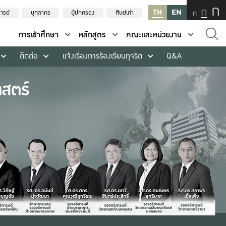
ก
ก
TH
EN
ก
ารย์
บุคลากร
ผู้ปกครอง
ศิษย์เก่า
การเข้าศึกษา
หลักสูตร
คณะและหน่วยงาน
ติดต่อ
แจ้งเรื่องการร้องเรียนทุจริต
Q&A