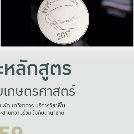
อย่างยั่งยืน
และผลักดันในการใช้ระบบส
ในภาพกว้าง
เพื่อการทำงานแบบ
ญหาจุดเล็กๆ
อข่ายขยายผล
สะดวก รวดเร
และนำไป
บริการด้าน AI อย
หลักสูตร
ัยเกษตรศาสตร์
สูง พัฒนาวิชาการ บริการวิชาพื้น
ะสานความร่วมมือกับนานาชาติ