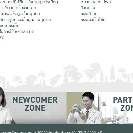
ะแนวปฏิบัติการใช้ปัญญาประดิษฐ์
หมายเลขโทรศัพท์
รใช้งานเครือข่าย มก.
ลิงก์ด่วน
้มครองข้อมูลส่วนบุคคล
แผนที่ มก.
ติการคุ้มครองข้อมูลส่วนบุคคล
แผนผังเว็บไซต์
้อินเตอร์เน็ต
ติในการใช้ e-mail มก.
สด
NEWCOMER
PART
ZONE
ZO
 เขตจตุจักร กรุงเทพฯ 10900
โทรศัพท์ +66 (0) 2942 8200-45