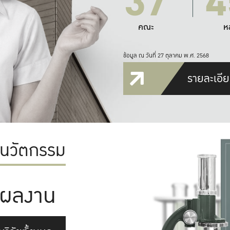
37
4
คณะ
ห
ข้อมูล ณ วันที่ 27 ตุลาคม พ.ศ. 2568
รายละเอีย
ะนวัตกรรม
ผลงาน