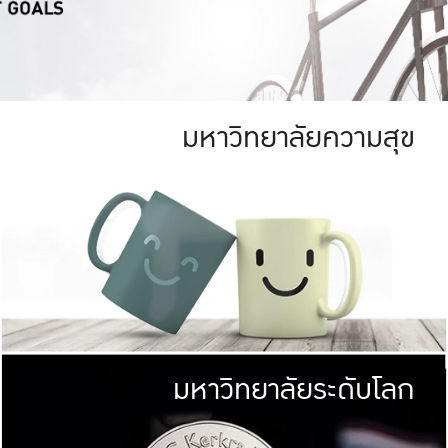
มหาวิทยาลัยความสุข
ย
สีเขียว
มหาวิทยาลัย
ก
สดใส หนาแน่น
ไม่ได้มีเป้าหมา
AN FOREST)
มหาวิทยาลัยชั้นนำทางด้านการว
ICULTURE)
แต่ KU มุ่งเน
าณ 1,400 ไร่
เพื่อสร้างคว
<< คลิก >>
ให้กับประชาชนใ
มหาวิทยาลัยระดับโลก
่อสังคม
มหาวิทยาลั
ามกินดีอยู่ดี
พร้อมที่จ