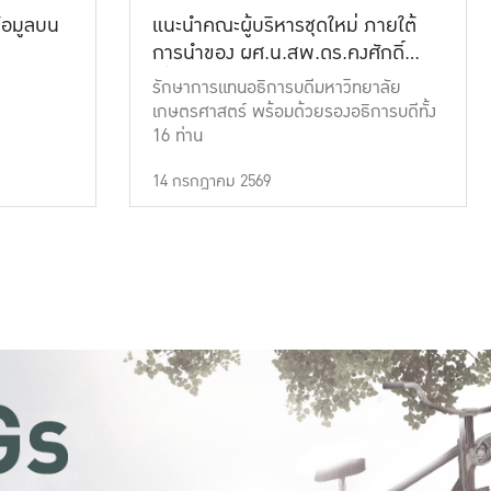
้อมูลบน
แนะนำคณะผู้บริหารชุดใหม่ ภายใต้
การนำของ ผศ.น.สพ.ดร.คงศักดิ์
เที่ยงธรรม
รักษาการแทนอธิการบดีมหาวิทยาลัย
เกษตรศาสตร์ พร้อมด้วยรองอธิการบดีทั้ง
16 ท่าน
14 กรกฎาคม 2569