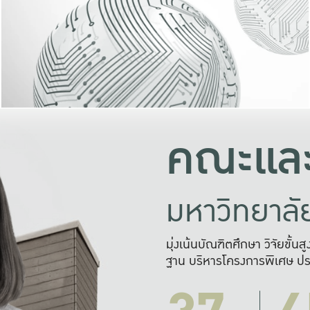
และความสุข
มองปัญหา
แก้ไขจากปั
และสร้างเครื
คณะและ
มหาวิทยาล
มุ่งเน้นบัณฑิตศึกษา วิจัยขั้น
ฐาน บริหารโครงการพิเศษ ปร