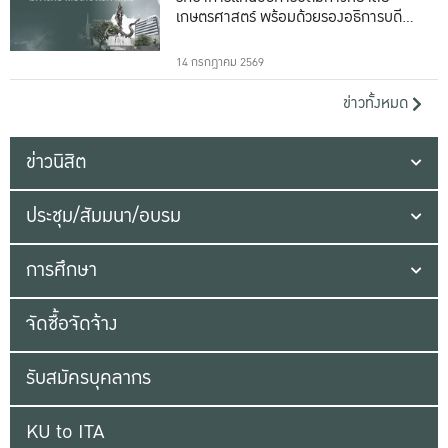
เกษตรศาสตร์ พร้อมด้วยรองอธิการบดีทั้ง
16 ท่าน
14 กรกฎาคม 2569
ข่าวทั้งหมด
ข่าวนิสิต
ประชุม/สัมมนา/อบรม
การศึกษา
จัดซื้อจัดจ้าง
รับสมัครบุคลากร
KU to ITA