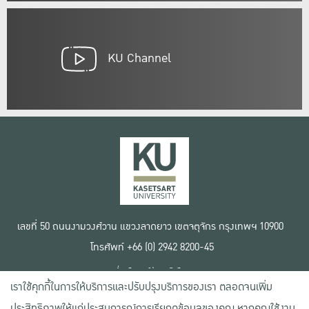
KU Channel
เลขที่ 50 ถนนงามวงศ์วาน แขวงลาดยาว เขตจตุจักร กรุงเทพฯ 10900
โทรศัพท์ +66 (0) 2942 8200-45
เงื่อนไขการใช้งานเว็บไซต์
เราใช้คุกกี้ในการให้บริการและปรับปรุงบริการของเรา ตลอดจนเพิ่ม
ข้อตกลงด้านสิทธิ์ใช้งาน
นโยบายความเป็นส่วนตัว
ประสิทธิภาพให้แก่ประสบการณ์การเรียกดูข้อมูลของคุณ หากคุณใช้งาน