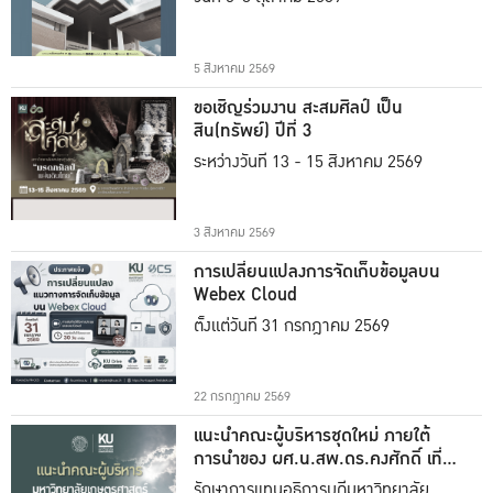
5 สิงหาคม 2569
ขอเชิญร่วมงาน สะสมศิลป์ เป็น
สิน(ทรัพย์) ปีที่ 3
ระหว่างวันที่ 13 - 15 สิงหาคม 2569
3 สิงหาคม 2569
การเปลี่ยนแปลงการจัดเก็บข้อมูลบน
Webex Cloud
ตั้งแต่วันที่ 31 กรกฎาคม 2569
22 กรกฎาคม 2569
แนะนำคณะผู้บริหารชุดใหม่ ภายใต้
การนำของ ผศ.น.สพ.ดร.คงศักดิ์ เที่ยง
ธรรม
รักษาการแทนอธิการบดีมหาวิทยาลัย