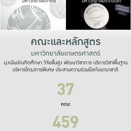
มหาวิทยาลัยดิจิทัล
มหาวิทยาลัยระดับโลก
เปลี่ยนแปลง และ
เพื่อทำงาน
ระบบสารสนเทศที่
คณะและหลักสูตร
มหาวิทยาลัยเกษตรศาสตร์
มุ่งเน้นบัณฑิตศึกษา วิจัยขั้นสูง พัฒนาวิชาการ บริการวิชาพื้นฐาน
บริหารโครงการพิเศษ ประสานความร่วมมือกับนานาชาติ
37
คณะ
459