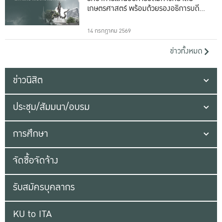
เกษตรศาสตร์ พร้อมด้วยรองอธิการบดีทั้ง
16 ท่าน
14 กรกฎาคม 2569
ข่าวทั้งหมด
ข่าวนิสิต
ประชุม/สัมมนา/อบรม
การศึกษา
จัดซื้อจัดจ้าง
รับสมัครบุคลากร
KU to ITA