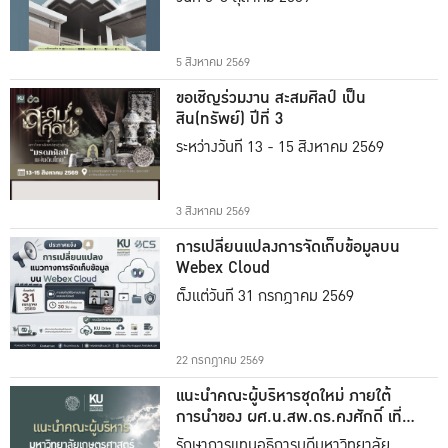
5 สิงหาคม 2569
ขอเชิญร่วมงาน สะสมศิลป์ เป็น
สิน(ทรัพย์) ปีที่ 3
ระหว่างวันที่ 13 - 15 สิงหาคม 2569
3 สิงหาคม 2569
การเปลี่ยนแปลงการจัดเก็บข้อมูลบน
Webex Cloud
ตั้งแต่วันที่ 31 กรกฎาคม 2569
22 กรกฎาคม 2569
แนะนำคณะผู้บริหารชุดใหม่ ภายใต้
การนำของ ผศ.น.สพ.ดร.คงศักดิ์ เที่ยง
ธรรม
รักษาการแทนอธิการบดีมหาวิทยาลัย