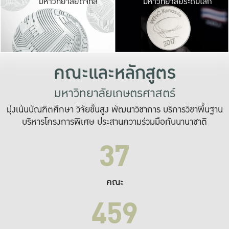
มหาวิทยาลัยดิจิทัล
มหาวิทยาลัยระดับโลก
เปลี่ยนแปลง และ
เพื่อทำงาน
ระบบสารสนเทศที่
คณะและหลักสูตร
มหาวิทยาลัยเกษตรศาสตร์
มุ่งเน้นบัณฑิตศึกษา วิจัยขั้นสูง พัฒนาวิชาการ บริการวิชาพื้นฐาน
บริหารโครงการพิเศษ ประสานความร่วมมือกับนานาชาติ
37
คณะ
459