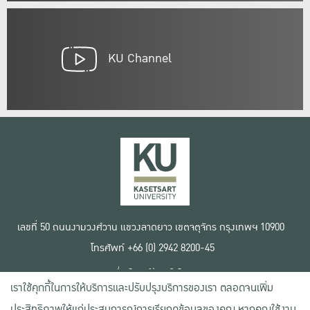
KU Channel
เลขที่ 50 ถนนงามวงศ์วาน แขวงลาดยาว เขตจตุจักร กรุงเทพฯ 10900
โทรศัพท์ +66 (0) 2942 8200-45
เงื่อนไขการใช้งานเว็บไซต์
เราใช้คุกกี้ในการให้บริการและปรับปรุงบริการของเรา ตลอดจนเพิ่ม
ข้อตกลงด้านสิทธิ์ใช้งาน
นโยบายความเป็นส่วนตัว
ประสิทธิภาพให้แก่ประสบการณ์การเรียกดูข้อมูลของคุณ หากคุณใช้งาน