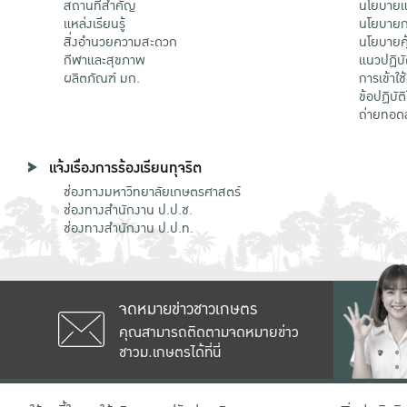
สถานที่สำคัญ
นโยบายแล
แหล่งเรียนรู้
นโยบายกา
สิ่งอำนวยความสะดวก
นโยบายคุ
กีฬาและสุขภาพ
แนวปฏิบั
ผลิตภัณฑ์ มก.
การเข้าใช
ข้อปฏิบั
ถ่ายทอด
แจ้งเรื่องการร้องเรียนทุจริต
ช่องทางมหาวิทยาลัยเกษตรศาสตร์
ช่องทางสำนักงาน ป.ป.ช.
ช่องทางสำนักงาน ป.ป.ท.
จดหมายข่าวชาวเกษตร
คุณสามารถติดตามจดหมายข่าว
ชาวม.เกษตรได้ที่นี่
เลขที่ 50 ถนนงามวงศ์วาน แขวงลาดยาว