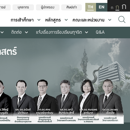
ก
ก
TH
EN
ก
ารย์
บุคลากร
ผู้ปกครอง
ศิษย์เก่า
การเข้าศึกษา
หลักสูตร
คณะและหน่วยงาน
ติดต่อ
แจ้งเรื่องการร้องเรียนทุจริต
Q&A