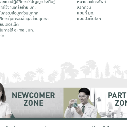
ะแนวปฏิบัติการใช้ปัญญาประดิษฐ์
หมายเลขโทรศัพท์
รใช้งานเครือข่าย มก.
ลิงก์ด่วน
้มครองข้อมูลส่วนบุคคล
แผนที่ มก.
ติการคุ้มครองข้อมูลส่วนบุคคล
แผนผังเว็บไซต์
้อินเตอร์เน็ต
ติในการใช้ e-mail มก.
สด
NEWCOMER
PART
ZONE
ZO
 เขตจตุจักร กรุงเทพฯ 10900
โทรศัพท์ +66 (0) 2942 8200-45