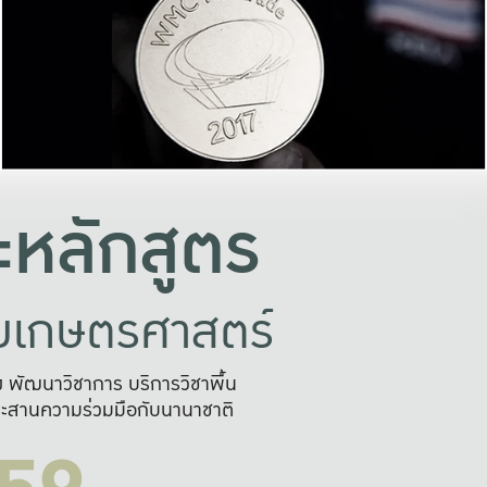
อย่างยั่งยืน
และผลักดันในการใช้ระบบส
ในภาพกว้าง
เพื่อการทำงานแบบ
ญหาจุดเล็กๆ
อข่ายขยายผล
สะดวก รวดเร
และนำไป
บริการด้าน AI อย
หลักสูตร
ัยเกษตรศาสตร์
สูง พัฒนาวิชาการ บริการวิชาพื้น
ะสานความร่วมมือกับนานาชาติ