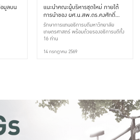
้อมูลบน
แนะนำคณะผู้บริหารชุดใหม่ ภายใต้
การนำของ ผศ.น.สพ.ดร.คงศักดิ์
เที่ยงธรรม
รักษาการแทนอธิการบดีมหาวิทยาลัย
เกษตรศาสตร์ พร้อมด้วยรองอธิการบดีทั้ง
16 ท่าน
14 กรกฎาคม 2569