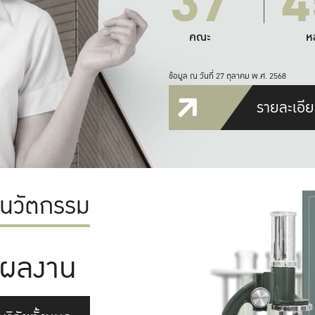
37
4
คณะ
ห
ข้อมูล ณ วันที่ 27 ตุลาคม พ.ศ. 2568
รายละเอีย
ะนวัตกรรม
ผลงาน