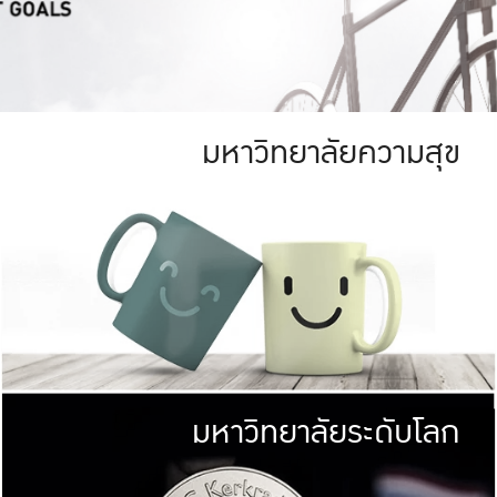
มหาวิทยาลัยความสุข
ย
สีเขียว
มหาวิทยาลัย
ก
สดใส หนาแน่น
ไม่ได้มีเป้าหมา
AN FOREST)
มหาวิทยาลัยชั้นนำทางด้านการว
ICULTURE)
แต่ KU มุ่งเน
าณ 1,400 ไร่
เพื่อสร้างคว
<< คลิก >>
ให้กับประชาชนใ
มหาวิทยาลัยระดับโลก
่อสังคม
มหาวิทยาลั
ามกินดีอยู่ดี
พร้อมที่จ