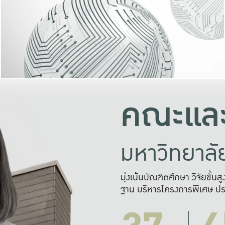
และความสุข
มองปัญหา
แก้ไขจากปั
และสร้างเครื
คณะและ
มหาวิทยาล
มุ่งเน้นบัณฑิตศึกษา วิจัยขั้น
ฐาน บริหารโครงการพิเศษ ปร