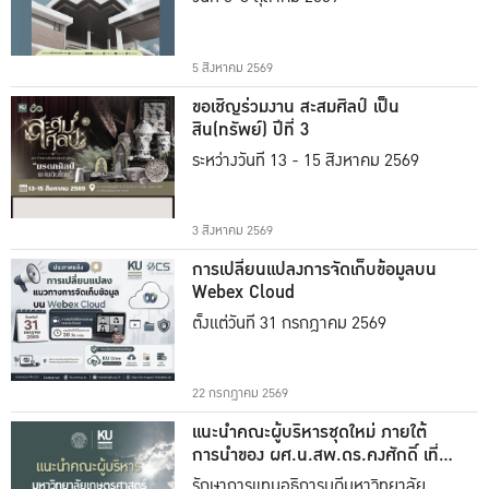
5 สิงหาคม 2569
ขอเชิญร่วมงาน สะสมศิลป์ เป็น
สิน(ทรัพย์) ปีที่ 3
ระหว่างวันที่ 13 - 15 สิงหาคม 2569
3 สิงหาคม 2569
การเปลี่ยนแปลงการจัดเก็บข้อมูลบน
Webex Cloud
ตั้งแต่วันที่ 31 กรกฎาคม 2569
22 กรกฎาคม 2569
แนะนำคณะผู้บริหารชุดใหม่ ภายใต้
การนำของ ผศ.น.สพ.ดร.คงศักดิ์ เที่ยง
ธรรม
รักษาการแทนอธิการบดีมหาวิทยาลัย