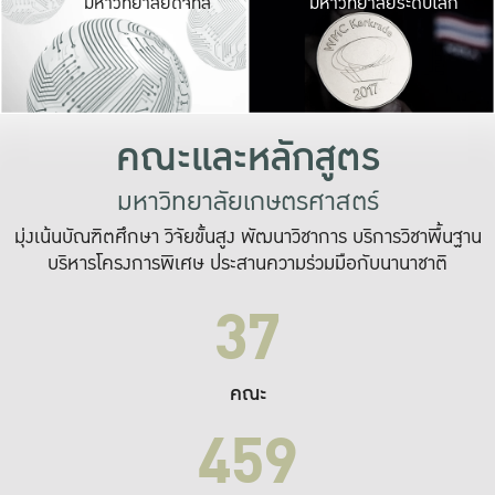
มหาวิทยาลัยดิจิทัล
มหาวิทยาลัยระดับโลก
เปลี่ยนแปลง และ
เพื่อทำงาน
ระบบสารสนเทศที่
คณะและหลักสูตร
มหาวิทยาลัยเกษตรศาสตร์
มุ่งเน้นบัณฑิตศึกษา วิจัยขั้นสูง พัฒนาวิชาการ บริการวิชาพื้นฐาน
บริหารโครงการพิเศษ ประสานความร่วมมือกับนานาชาติ
37
คณะ
459