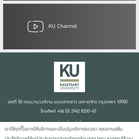
KU Channel
เลขที่ 50 ถนนงามวงศ์วาน แขวงลาดยาว เขตจตุจักร กรุงเทพฯ 10900
โทรศัพท์ +66 (0) 2942 8200-45
เงื่อนไขการใช้งานเว็บไซต์
เราใช้คุกกี้ในการให้บริการและปรับปรุงบริการของเรา ตลอดจนเพิ่ม
ข้อตกลงด้านสิทธิ์ใช้งาน
นโยบายความเป็นส่วนตัว
ประสิทธิภาพให้แก่ประสบการณ์การเรียกดูข้อมูลของคุณ หากคุณใช้งาน