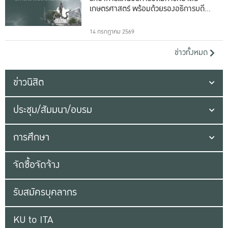
เกษตรศาสตร์ พร้อมด้วยรองอธิการบดีทั้ง
16 ท่าน
14 กรกฎาคม 2569
ข่าวทั้งหมด
ข่าวนิสิต
ประชุม/สัมมนา/อบรม
การศึกษา
จัดซื้อจัดจ้าง
รับสมัครบุคลากร
KU to ITA