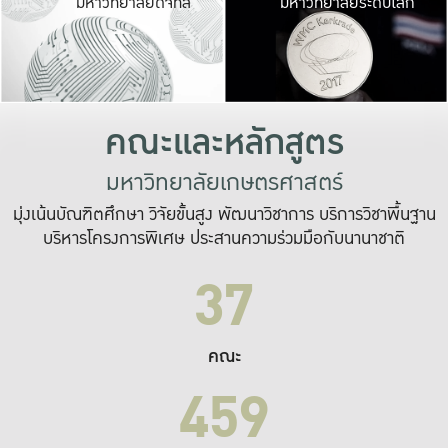
มหาวิทยาลัยดิจิทัล
มหาวิทยาลัยระดับโลก
เปลี่ยนแปลง และ
เพื่อทำงาน
ระบบสารสนเทศที่
คณะและหลักสูตร
มหาวิทยาลัยเกษตรศาสตร์
มุ่งเน้นบัณฑิตศึกษา วิจัยขั้นสูง พัฒนาวิชาการ บริการวิชาพื้นฐาน
บริหารโครงการพิเศษ ประสานความร่วมมือกับนานาชาติ
37
คณะ
459