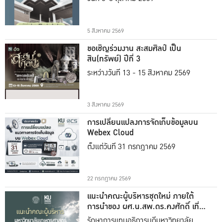
5 สิงหาคม 2569
ขอเชิญร่วมงาน สะสมศิลป์ เป็น
สิน(ทรัพย์) ปีที่ 3
ระหว่างวันที่ 13 - 15 สิงหาคม 2569
3 สิงหาคม 2569
การเปลี่ยนแปลงการจัดเก็บข้อมูลบน
Webex Cloud
ตั้งแต่วันที่ 31 กรกฎาคม 2569
22 กรกฎาคม 2569
แนะนำคณะผู้บริหารชุดใหม่ ภายใต้
การนำของ ผศ.น.สพ.ดร.คงศักดิ์ เที่ยง
ธรรม
รักษาการแทนอธิการบดีมหาวิทยาลัย