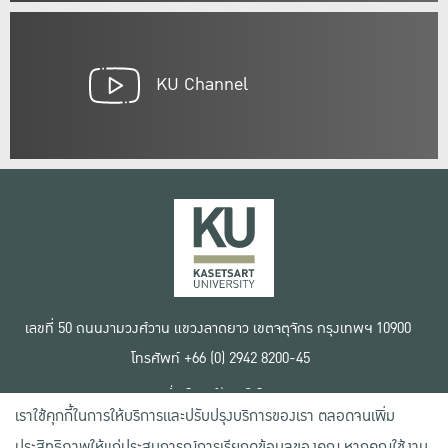
KU Channel
เลขที่ 50 ถนนงามวงศ์วาน แขวงลาดยาว เขตจตุจักร กรุงเทพฯ 10900
โทรศัพท์ +66 (0) 2942 8200-45
เงื่อนไขการใช้งานเว็บไซต์
เราใช้คุกกี้ในการให้บริการและปรับปรุงบริการของเรา ตลอดจนเพิ่ม
ข้อตกลงด้านสิทธิ์ใช้งาน
นโยบายความเป็นส่วนตัว
ประสิทธิภาพให้แก่ประสบการณ์การเรียกดูข้อมูลของคุณ หากคุณใช้งาน