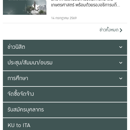
เกษตรศาสตร์ พร้อมด้วยรองอธิการบดีทั้ง
16 ท่าน
14 กรกฎาคม 2569
ข่าวทั้งหมด
ข่าวนิสิต
ประชุม/สัมมนา/อบรม
การศึกษา
จัดซื้อจัดจ้าง
รับสมัครบุคลากร
KU to ITA