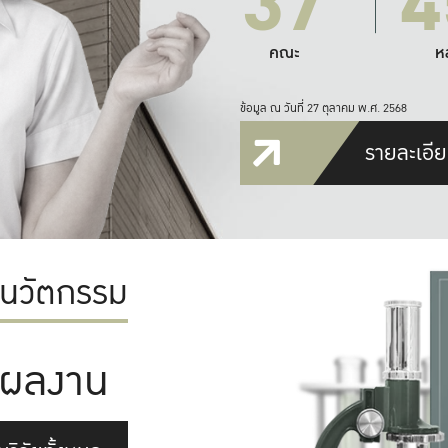
37
4
คณะ
ห
ข้อมูล ณ วันที่ 27 ตุลาคม พ.ศ. 2568
รายละเอีย
ะนวัตกรรม
ผลงาน