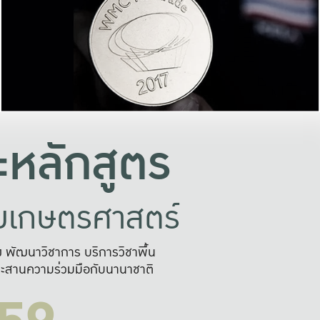
อย่างยั่งยืน
และผลักดันในการใช้ระบบส
ในภาพกว้าง
เพื่อการทำงานแบบ
ญหาจุดเล็กๆ
อข่ายขยายผล
สะดวก รวดเร
และนำไป
บริการด้าน AI อย
หลักสูตร
ัยเกษตรศาสตร์
สูง พัฒนาวิชาการ บริการวิชาพื้น
ะสานความร่วมมือกับนานาชาติ