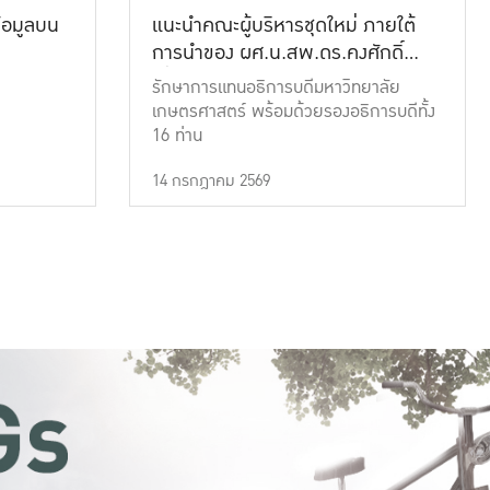
้อมูลบน
แนะนำคณะผู้บริหารชุดใหม่ ภายใต้
การนำของ ผศ.น.สพ.ดร.คงศักดิ์
เที่ยงธรรม
รักษาการแทนอธิการบดีมหาวิทยาลัย
เกษตรศาสตร์ พร้อมด้วยรองอธิการบดีทั้ง
16 ท่าน
14 กรกฎาคม 2569