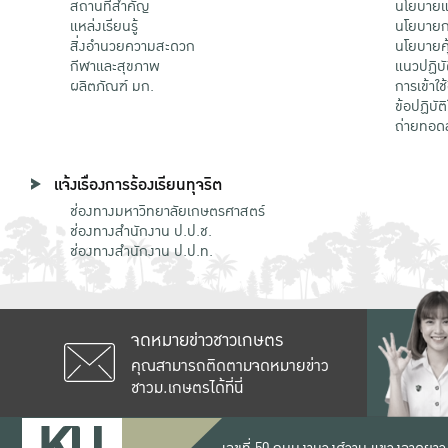
สถานที่สำคัญ
นโยบายแล
แหล่งเรียนรู้
นโยบายกา
สิ่งอำนวยความสะดวก
นโยบายคุ
กีฬาและสุขภาพ
แนวปฏิบั
ผลิตภัณฑ์ มก.
การเข้าใช
ข้อปฏิบั
ถ่ายทอด
แจ้งเรื่องการร้องเรียนทุจริต
ช่องทางมหาวิทยาลัยเกษตรศาสตร์
ช่องทางสำนักงาน ป.ป.ช.
ช่องทางสำนักงาน ป.ป.ท.
จดหมายข่าวชาวเกษตร
คุณสามารถติดตามจดหมายข่าว
ชาวม.เกษตรได้ที่นี่
เลขที่ 50 ถนนงามวงศ์วาน แขวงลาดยาว