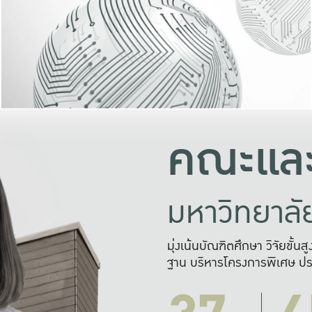
และความสุข
มองปัญหา
แก้ไขจากปั
และสร้างเครื
คณะและ
มหาวิทยาล
มุ่งเน้นบัณฑิตศึกษา วิจัยขั้น
ฐาน บริหารโครงการพิเศษ ปร