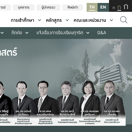
ก
ก
TH
EN
ก
ารย์
บุคลากร
ผู้ปกครอง
ศิษย์เก่า
การเข้าศึกษา
หลักสูตร
คณะและหน่วยงาน
ติดต่อ
แจ้งเรื่องการร้องเรียนทุจริต
Q&A