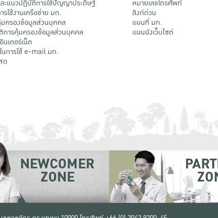
ะแนวปฏิบัติการใช้ปัญญาประดิษฐ์
หมายเลขโทรศัพท์
รใช้งานเครือข่าย มก.
ลิงก์ด่วน
้มครองข้อมูลส่วนบุคคล
แผนที่ มก.
ติการคุ้มครองข้อมูลส่วนบุคคล
แผนผังเว็บไซต์
้อินเตอร์เน็ต
ติในการใช้ e-mail มก.
สด
NEWCOMER
PART
ZONE
ZO
 เขตจตุจักร กรุงเทพฯ 10900
โทรศัพท์ +66 (0) 2942 8200-45