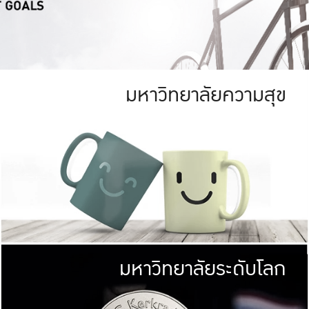
มหาวิทยาลัยความสุข
ย
สีเขียว
มหาวิทยาลัย
ก
สดใส หนาแน่น
ไม่ได้มีเป้าหมา
AN FOREST)
มหาวิทยาลัยชั้นนำทางด้านการว
ICULTURE)
แต่ KU มุ่งเน
าณ 1,400 ไร่
เพื่อสร้างคว
<< คลิก >>
ให้กับประชาชนใ
มหาวิทยาลัยระดับโลก
่อสังคม
มหาวิทยาลั
ามกินดีอยู่ดี
พร้อมที่จ