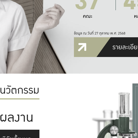
37
4
คณะ
ห
ข้อมูล ณ วันที่ 27 ตุลาคม พ.ศ. 2568
รายละเอีย
ะนวัตกรรม
ผลงาน