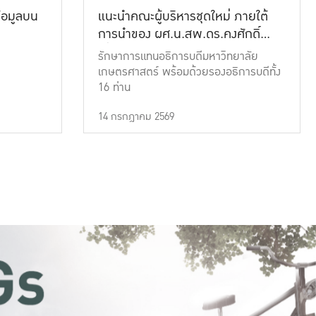
้อมูลบน
แนะนำคณะผู้บริหารชุดใหม่ ภายใต้
การนำของ ผศ.น.สพ.ดร.คงศักดิ์
เที่ยงธรรม
รักษาการแทนอธิการบดีมหาวิทยาลัย
เกษตรศาสตร์ พร้อมด้วยรองอธิการบดีทั้ง
16 ท่าน
14 กรกฎาคม 2569