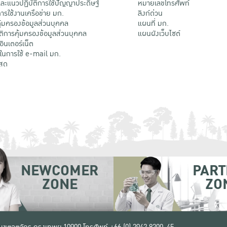
ะแนวปฏิบัติการใช้ปัญญาประดิษฐ์
หมายเลขโทรศัพท์
รใช้งานเครือข่าย มก.
ลิงก์ด่วน
้มครองข้อมูลส่วนบุคคล
แผนที่ มก.
ติการคุ้มครองข้อมูลส่วนบุคคล
แผนผังเว็บไซต์
้อินเตอร์เน็ต
ติในการใช้ e-mail มก.
สด
NEWCOMER
PART
ZONE
ZO
 เขตจตุจักร กรุงเทพฯ 10900
โทรศัพท์ +66 (0) 2942 8200-45