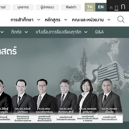
ก
ก
TH
EN
ก
ารย์
บุคลากร
ผู้ปกครอง
ศิษย์เก่า
การเข้าศึกษา
หลักสูตร
คณะและหน่วยงาน
ติดต่อ
แจ้งเรื่องการร้องเรียนทุจริต
Q&A