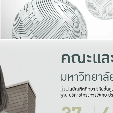
และความสุข
มองปัญหา
แก้ไขจากปั
และสร้างเครื
คณะและ
มหาวิทยาล
มุ่งเน้นบัณฑิตศึกษา วิจัยขั้น
ฐาน บริหารโครงการพิเศษ ปร