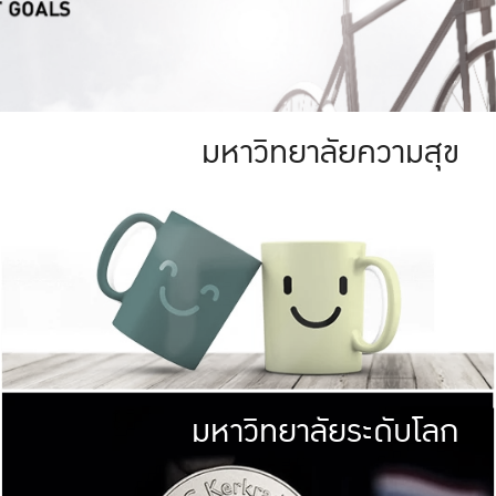
มหาวิทยาลัยความสุข
ย
สีเขียว
มหาวิทยาลัย
ก
สดใส หนาแน่น
ไม่ได้มีเป้าหมา
AN FOREST)
มหาวิทยาลัยชั้นนำทางด้านการว
ICULTURE)
แต่ KU มุ่งเน
าณ 1,400 ไร่
เพื่อสร้างคว
<< คลิก >>
ให้กับประชาชนใ
มหาวิทยาลัยระดับโลก
่อสังคม
มหาวิทยาลั
ามกินดีอยู่ดี
พร้อมที่จ