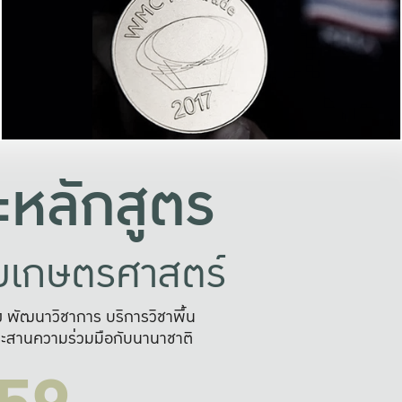
อย่างยั่งยืน
และผลักดันในการใช้ระบบส
ในภาพกว้าง
เพื่อการทำงานแบบ
ญหาจุดเล็กๆ
อข่ายขยายผล
สะดวก รวดเร
และนำไป
บริการด้าน AI อย
หลักสูตร
ัยเกษตรศาสตร์
สูง พัฒนาวิชาการ บริการวิชาพื้น
ะสานความร่วมมือกับนานาชาติ