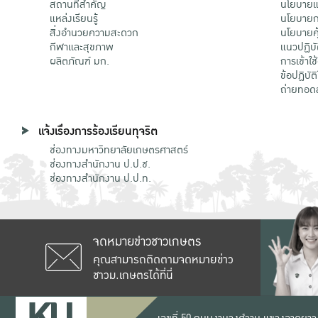
สถานที่สำคัญ
นโยบายแล
แหล่งเรียนรู้
นโยบายกา
สิ่งอำนวยความสะดวก
นโยบายคุ
กีฬาและสุขภาพ
แนวปฏิบั
ผลิตภัณฑ์ มก.
การเข้าใช
ข้อปฏิบั
ถ่ายทอด
แจ้งเรื่องการร้องเรียนทุจริต
ช่องทางมหาวิทยาลัยเกษตรศาสตร์
ช่องทางสำนักงาน ป.ป.ช.
ช่องทางสำนักงาน ป.ป.ท.
จดหมายข่าวชาวเกษตร
คุณสามารถติดตามจดหมายข่าว
ชาวม.เกษตรได้ที่นี่
เลขที่ 50 ถนนงามวงศ์วาน แขวงลาดยาว