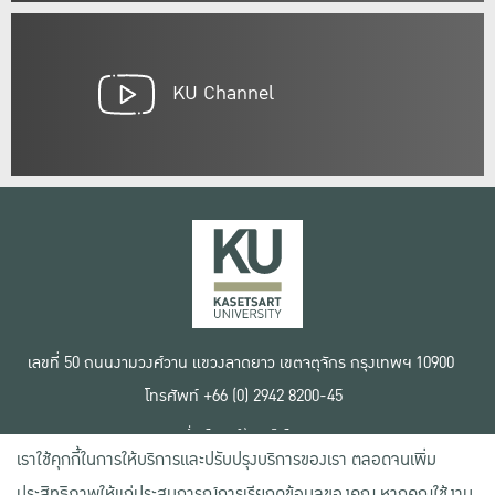
KU Channel
เลขที่ 50 ถนนงามวงศ์วาน แขวงลาดยาว เขตจตุจักร กรุงเทพฯ 10900
โทรศัพท์ +66 (0) 2942 8200-45
เงื่อนไขการใช้งานเว็บไซต์
เราใช้คุกกี้ในการให้บริการและปรับปรุงบริการของเรา ตลอดจนเพิ่ม
ข้อตกลงด้านสิทธิ์ใช้งาน
นโยบายความเป็นส่วนตัว
ประสิทธิภาพให้แก่ประสบการณ์การเรียกดูข้อมูลของคุณ หากคุณใช้งาน