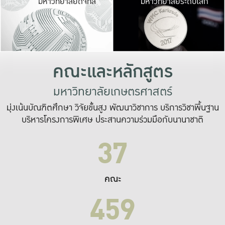
มหาวิทยาลัยดิจิทัล
มหาวิทยาลัยระดับโลก
เปลี่ยนแปลง และ
เพื่อทำงาน
ระบบสารสนเทศที่
คณะและหลักสูตร
มหาวิทยาลัยเกษตรศาสตร์
มุ่งเน้นบัณฑิตศึกษา วิจัยขั้นสูง พัฒนาวิชาการ บริการวิชาพื้นฐาน
บริหารโครงการพิเศษ ประสานความร่วมมือกับนานาชาติ
37
คณะ
459