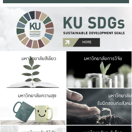
มหาวิ
มหาวิทยาลัยสีเขียว
มหาวิทยาลัยการวิจัย
มีพื้นที่เขียวสดใส 
เป็นป่าในเมือง เกษตร
มหาวิ
มหาวิทยาลัยความสุข
มหาวิทยาลัย
ค
รับผิดชอบต่อสังคม
เปิดประส
และพบเรื่องราวใหม่
มหาวิ