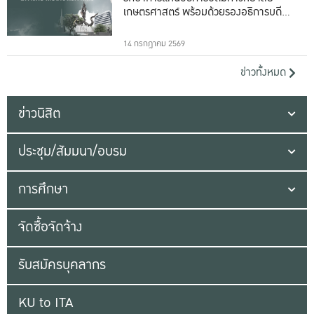
เกษตรศาสตร์ พร้อมด้วยรองอธิการบดีทั้ง
16 ท่าน
14 กรกฎาคม 2569
ข่าวทั้งหมด
ข่าวนิสิต
ประชุม/สัมมนา/อบรม
การศึกษา
จัดซื้อจัดจ้าง
รับสมัครบุคลากร
KU to ITA