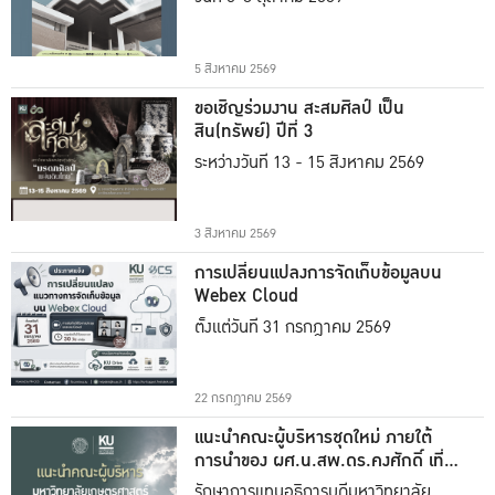
5 สิงหาคม 2569
ขอเชิญร่วมงาน สะสมศิลป์ เป็น
สิน(ทรัพย์) ปีที่ 3
ระหว่างวันที่ 13 - 15 สิงหาคม 2569
3 สิงหาคม 2569
การเปลี่ยนแปลงการจัดเก็บข้อมูลบน
Webex Cloud
ตั้งแต่วันที่ 31 กรกฎาคม 2569
22 กรกฎาคม 2569
แนะนำคณะผู้บริหารชุดใหม่ ภายใต้
การนำของ ผศ.น.สพ.ดร.คงศักดิ์ เที่ยง
ธรรม
รักษาการแทนอธิการบดีมหาวิทยาลัย