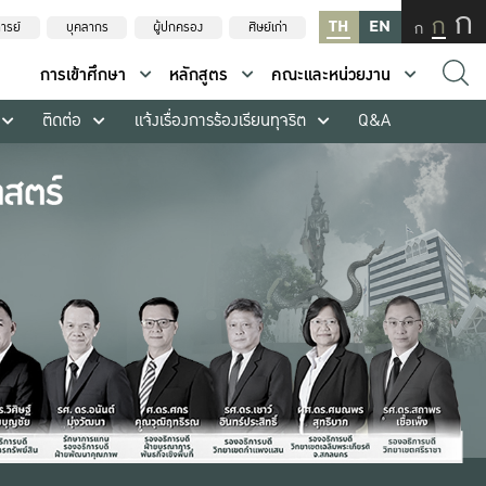
ก
ก
TH
EN
ก
ารย์
บุคลากร
ผู้ปกครอง
ศิษย์เก่า
การเข้าศึกษา
หลักสูตร
คณะและหน่วยงาน
ติดต่อ
แจ้งเรื่องการร้องเรียนทุจริต
Q&A