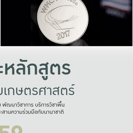
อย่างยั่งยืน
และผลักดันในการใช้ระบบส
ในภาพกว้าง
เพื่อการทำงานแบบ
ญหาจุดเล็กๆ
อข่ายขยายผล
สะดวก รวดเร
และนำไป
บริการด้าน AI อย
หลักสูตร
ัยเกษตรศาสตร์
สูง พัฒนาวิชาการ บริการวิชาพื้น
ะสานความร่วมมือกับนานาชาติ