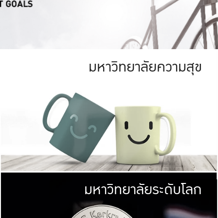
มหาวิทยาลัยความสุข
ย
สีเขียว
มหาวิทยาลัย
ก
สดใส หนาแน่น
ไม่ได้มีเป้าหมา
AN FOREST)
มหาวิทยาลัยชั้นนำทางด้านการว
ICULTURE)
แต่ KU มุ่งเน
าณ 1,400 ไร่
เพื่อสร้างคว
<< คลิก >>
ให้กับประชาชนใ
มหาวิทยาลัยระดับโลก
่อสังคม
มหาวิทยาลั
ามกินดีอยู่ดี
พร้อมที่จ