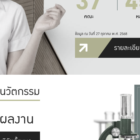
37
4
คณะ
ห
ข้อมูล ณ วันที่ 27 ตุลาคม พ.ศ. 2568
รายละเอีย
ะนวัตกรรม
ผลงาน