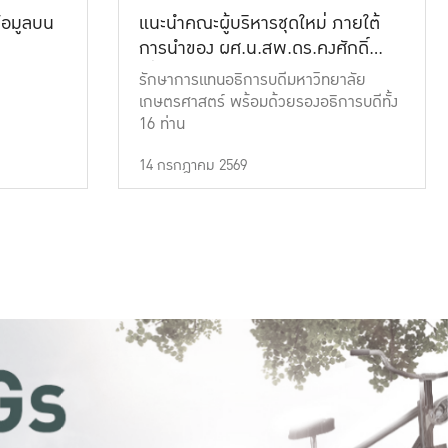
้อมูลบน
แนะนำคณะผู้บริหารชุดใหม่ ภายใต้
การนำของ ผศ.น.สพ.ดร.คงศักดิ์
เที่ยงธรรม
รักษาการแทนอธิการบดีมหาวิทยาลัย
เกษตรศาสตร์ พร้อมด้วยรองอธิการบดีทั้ง
16 ท่าน
14 กรกฎาคม 2569