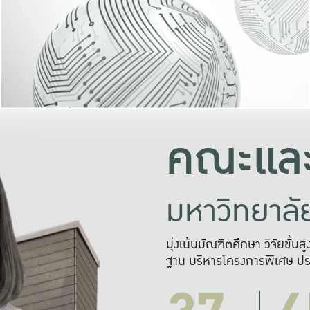
และความสุข
มองปัญหา
แก้ไขจากปั
และสร้างเครื
คณะและ
มหาวิทยาล
มุ่งเน้นบัณฑิตศึกษา วิจัยขั้น
ฐาน บริหารโครงการพิเศษ ปร