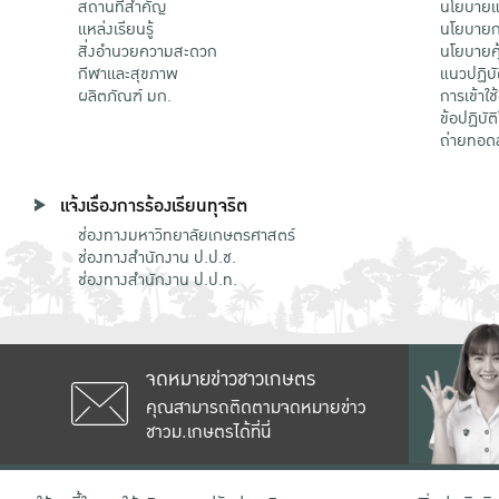
สถานที่สำคัญ
นโยบายแล
แหล่งเรียนรู้
นโยบายกา
สิ่งอำนวยความสะดวก
นโยบายคุ
กีฬาและสุขภาพ
แนวปฏิบั
ผลิตภัณฑ์ มก.
การเข้าใช
ข้อปฏิบั
ถ่ายทอด
แจ้งเรื่องการร้องเรียนทุจริต
ช่องทางมหาวิทยาลัยเกษตรศาสตร์
ช่องทางสำนักงาน ป.ป.ช.
ช่องทางสำนักงาน ป.ป.ท.
จดหมายข่าวชาวเกษตร
คุณสามารถติดตามจดหมายข่าว
ชาวม.เกษตรได้ที่นี่
เลขที่ 50 ถนนงามวงศ์วาน แขวงลาดยาว