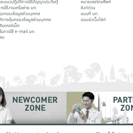
ะแนวปฏิบัติการใช้ปัญญาประดิษฐ์
หมายเลขโทรศัพท์
รใช้งานเครือข่าย มก.
ลิงก์ด่วน
้มครองข้อมูลส่วนบุคคล
แผนที่ มก.
ติการคุ้มครองข้อมูลส่วนบุคคล
แผนผังเว็บไซต์
้อินเตอร์เน็ต
ติในการใช้ e-mail มก.
สด
NEWCOMER
PART
ZONE
ZO
 เขตจตุจักร กรุงเทพฯ 10900
โทรศัพท์ +66 (0) 2942 8200-45