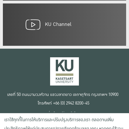
KU Channel
เลขที่ 50 ถนนงามวงศ์วาน แขวงลาดยาว เขตจตุจักร กรุงเทพฯ 10900
โทรศัพท์ +66 (0) 2942 8200-45
เงื่อนไขการใช้งานเว็บไซต์
เราใช้คุกกี้ในการให้บริการและปรับปรุงบริการของเรา ตลอดจนเพิ่ม
ข้อตกลงด้านสิทธิ์ใช้งาน
นโยบายความเป็นส่วนตัว
ประสิทธิภาพให้แก่ประสบการณ์การเรียกดูข้อมูลของคุณ หากคุณใช้งาน