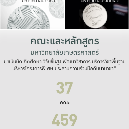
มหาวิทยาลัยดิจิทัล
มหาวิทยาลัยระดับโลก
เปลี่ยนแปลง และ
เพื่อทำงาน
ระบบสารสนเทศที่
คณะและหลักสูตร
มหาวิทยาลัยเกษตรศาสตร์
มุ่งเน้นบัณฑิตศึกษา วิจัยขั้นสูง พัฒนาวิชาการ บริการวิชาพื้นฐาน
บริหารโครงการพิเศษ ประสานความร่วมมือกับนานาชาติ
37
คณะ
459