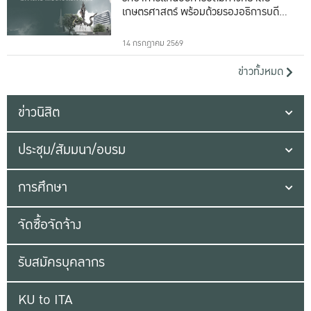
เกษตรศาสตร์ พร้อมด้วยรองอธิการบดีทั้ง
16 ท่าน
14 กรกฎาคม 2569
ข่าวทั้งหมด
ข่าวนิสิต
ประชุม/สัมมนา/อบรม
การศึกษา
จัดซื้อจัดจ้าง
รับสมัครบุคลากร
KU to ITA