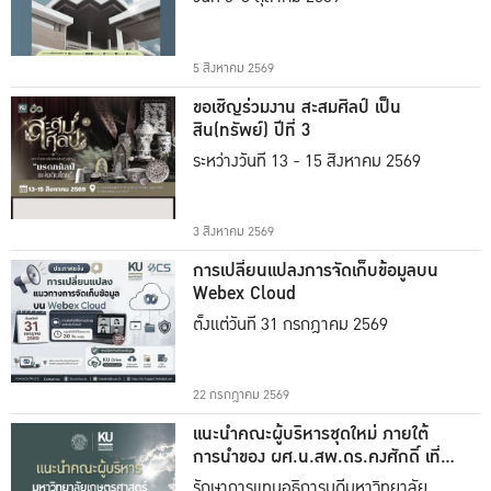
5 สิงหาคม 2569
ขอเชิญร่วมงาน สะสมศิลป์ เป็น
สิน(ทรัพย์) ปีที่ 3
ระหว่างวันที่ 13 - 15 สิงหาคม 2569
3 สิงหาคม 2569
การเปลี่ยนแปลงการจัดเก็บข้อมูลบน
Webex Cloud
ตั้งแต่วันที่ 31 กรกฎาคม 2569
22 กรกฎาคม 2569
แนะนำคณะผู้บริหารชุดใหม่ ภายใต้
การนำของ ผศ.น.สพ.ดร.คงศักดิ์ เที่ยง
ธรรม
รักษาการแทนอธิการบดีมหาวิทยาลัย