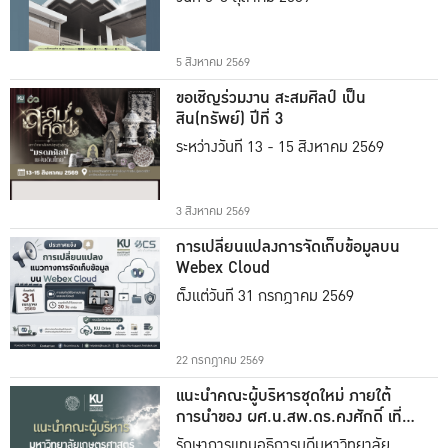
5 สิงหาคม 2569
ขอเชิญร่วมงาน สะสมศิลป์ เป็น
สิน(ทรัพย์) ปีที่ 3
ระหว่างวันที่ 13 - 15 สิงหาคม 2569
3 สิงหาคม 2569
การเปลี่ยนแปลงการจัดเก็บข้อมูลบน
Webex Cloud
ตั้งแต่วันที่ 31 กรกฎาคม 2569
22 กรกฎาคม 2569
แนะนำคณะผู้บริหารชุดใหม่ ภายใต้
การนำของ ผศ.น.สพ.ดร.คงศักดิ์ เที่ยง
ธรรม
รักษาการแทนอธิการบดีมหาวิทยาลัย