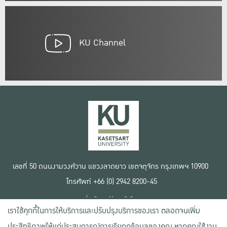
KU Channel
เลขที่ 50 ถนนงามวงศ์วาน แขวงลาดยาว เขตจตุจักร กรุงเทพฯ 10900
โทรศัพท์ +66 (0) 2942 8200-45
เงื่อนไขการใช้งานเว็บไซต์
เราใช้คุกกี้ในการให้บริการและปรับปรุงบริการของเรา ตลอดจนเพิ่ม
ข้อตกลงด้านสิทธิ์ใช้งาน
นโยบายความเป็นส่วนตัว
ประสิทธิภาพให้แก่ประสบการณ์การเรียกดูข้อมูลของคุณ หากคุณใช้งาน