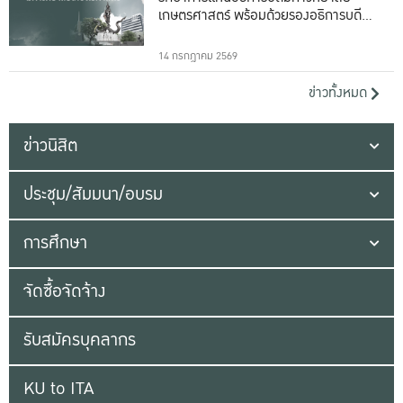
เกษตรศาสตร์ พร้อมด้วยรองอธิการบดีทั้ง
16 ท่าน
14 กรกฎาคม 2569
ข่าวทั้งหมด
ข่าวนิสิต
ประชุม/สัมมนา/อบรม
การศึกษา
จัดซื้อจัดจ้าง
รับสมัครบุคลากร
KU to ITA