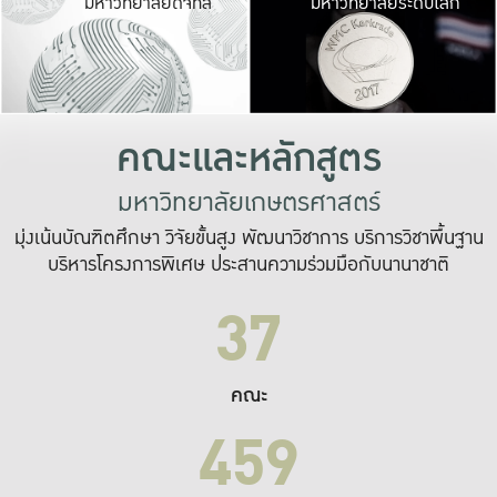
มหาวิทยาลัยดิจิทัล
มหาวิทยาลัยระดับโลก
เปลี่ยนแปลง และ
เพื่อทำงาน
ระบบสารสนเทศที่
คณะและหลักสูตร
มหาวิทยาลัยเกษตรศาสตร์
มุ่งเน้นบัณฑิตศึกษา วิจัยขั้นสูง พัฒนาวิชาการ บริการวิชาพื้นฐาน
บริหารโครงการพิเศษ ประสานความร่วมมือกับนานาชาติ
37
คณะ
459