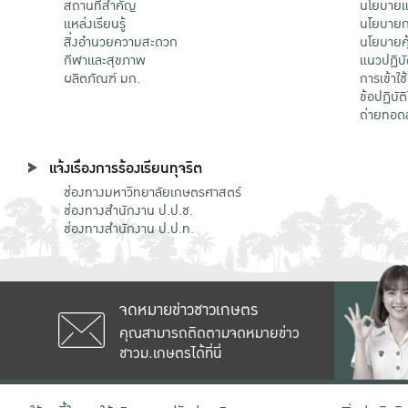
สถานที่สำคัญ
นโยบายแล
แหล่งเรียนรู้
นโยบายกา
สิ่งอำนวยความสะดวก
นโยบายคุ
กีฬาและสุขภาพ
แนวปฏิบั
ผลิตภัณฑ์ มก.
การเข้าใช
ข้อปฏิบั
ถ่ายทอด
แจ้งเรื่องการร้องเรียนทุจริต
ช่องทางมหาวิทยาลัยเกษตรศาสตร์
ช่องทางสำนักงาน ป.ป.ช.
ช่องทางสำนักงาน ป.ป.ท.
จดหมายข่าวชาวเกษตร
คุณสามารถติดตามจดหมายข่าว
ชาวม.เกษตรได้ที่นี่
เลขที่ 50 ถนนงามวงศ์วาน แขวงลาดยาว