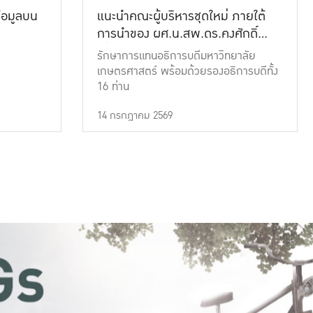
้อมูลบน
แนะนำคณะผู้บริหารชุดใหม่ ภายใต้
การนำของ ผศ.น.สพ.ดร.คงศักดิ์
เที่ยงธรรม
รักษาการแทนอธิการบดีมหาวิทยาลัย
เกษตรศาสตร์ พร้อมด้วยรองอธิการบดีทั้ง
16 ท่าน
14 กรกฎาคม 2569