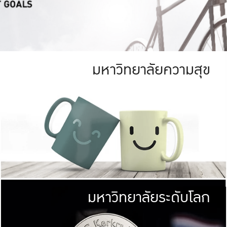
มหาวิทยาลัยความสุข
ย
สีเขียว
มหาวิทยาลัย
ก
สดใส หนาแน่น
ไม่ได้มีเป้าหมา
AN FOREST)
มหาวิทยาลัยชั้นนำทางด้านการว
ICULTURE)
แต่ KU มุ่งเน
าณ 1,400 ไร่
เพื่อสร้างคว
<< คลิก >>
ให้กับประชาชนใ
มหาวิทยาลัยระดับโลก
่อสังคม
มหาวิทยาลั
ามกินดีอยู่ดี
พร้อมที่จ