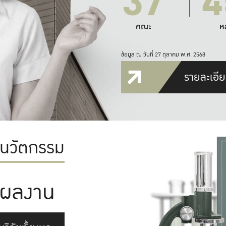
37
4
คณะ
ห
ข้อมูล ณ วันที่ 27 ตุลาคม พ.ศ. 2568
รายละเอีย
ะนวัตกรรม
ผลงาน