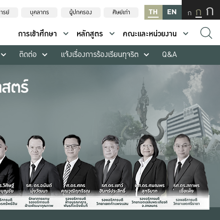
ก
ก
TH
EN
ก
ารย์
บุคลากร
ผู้ปกครอง
ศิษย์เก่า
การเข้าศึกษา
หลักสูตร
คณะและหน่วยงาน
ติดต่อ
แจ้งเรื่องการร้องเรียนทุจริต
Q&A