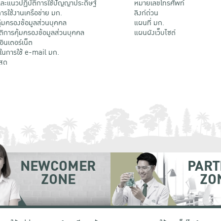
ะแนวปฏิบัติการใช้ปัญญาประดิษฐ์
หมายเลขโทรศัพท์
รใช้งานเครือข่าย มก.
ลิงก์ด่วน
้มครองข้อมูลส่วนบุคคล
แผนที่ มก.
ติการคุ้มครองข้อมูลส่วนบุคคล
แผนผังเว็บไซต์
้อินเตอร์เน็ต
ติในการใช้ e-mail มก.
สด
NEWCOMER
PART
ZONE
ZO
 เขตจตุจักร กรุงเทพฯ 10900
โทรศัพท์ +66 (0) 2942 8200-45