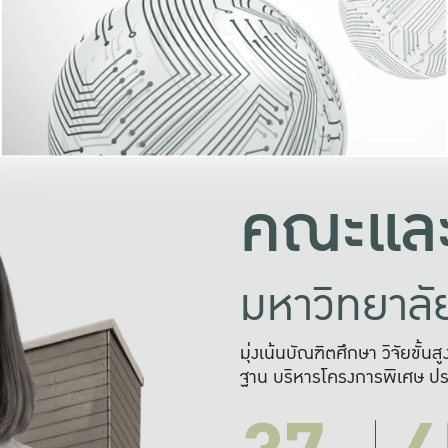
และความสุข
มองปัญหา
แก้ไขจากปั
และสร้างเครื
คณะและ
มหาวิทยาล
มุ่งเน้นบัณฑิตศึกษา วิจัยขั้น
ฐาน บริหารโครงการพิเศษ ปร