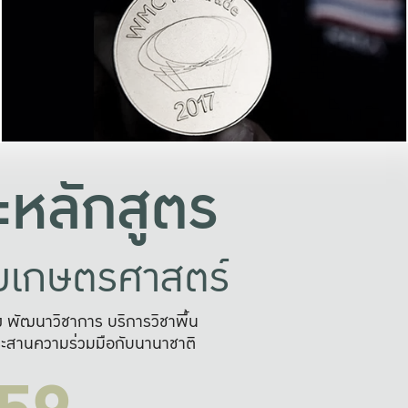
อย่างยั่งยืน
และผลักดันในการใช้ระบบส
ในภาพกว้าง
เพื่อการทำงานแบบ
ญหาจุดเล็กๆ
อข่ายขยายผล
สะดวก รวดเร
และนำไป
บริการด้าน AI อย
หลักสูตร
ัยเกษตรศาสตร์
สูง พัฒนาวิชาการ บริการวิชาพื้น
ะสานความร่วมมือกับนานาชาติ