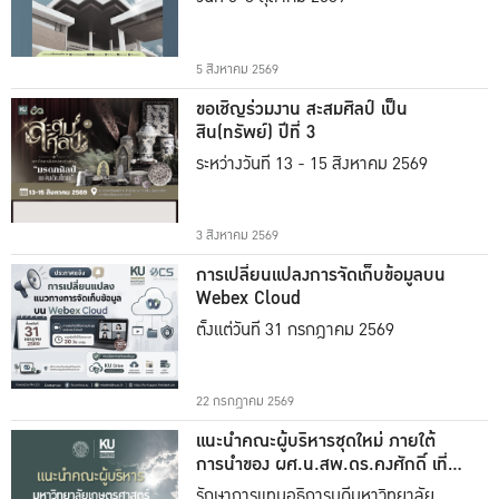
5 สิงหาคม 2569
ขอเชิญร่วมงาน สะสมศิลป์ เป็น
สิน(ทรัพย์) ปีที่ 3
ระหว่างวันที่ 13 - 15 สิงหาคม 2569
3 สิงหาคม 2569
การเปลี่ยนแปลงการจัดเก็บข้อมูลบน
Webex Cloud
ตั้งแต่วันที่ 31 กรกฎาคม 2569
22 กรกฎาคม 2569
แนะนำคณะผู้บริหารชุดใหม่ ภายใต้
การนำของ ผศ.น.สพ.ดร.คงศักดิ์ เที่ยง
ธรรม
รักษาการแทนอธิการบดีมหาวิทยาลัย