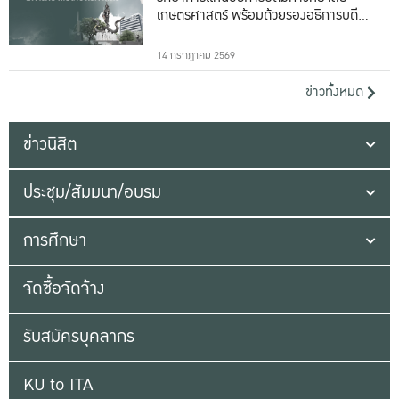
เกษตรศาสตร์ พร้อมด้วยรองอธิการบดีทั้ง
16 ท่าน
14 กรกฎาคม 2569
ข่าวทั้งหมด
ข่าวนิสิต
ประชุม/สัมมนา/อบรม
การศึกษา
จัดซื้อจัดจ้าง
รับสมัครบุคลากร
KU to ITA