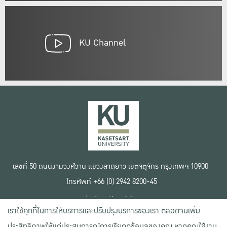
KU Channel
เลขที่ 50 ถนนงามวงศ์วาน แขวงลาดยาว เขตจตุจักร กรุงเทพฯ 10900
โทรศัพท์ +66 (0) 2942 8200-45
เงื่อนไขการใช้งานเว็บไซต์
เราใช้คุกกี้ในการให้บริการและปรับปรุงบริการของเรา ตลอดจนเพิ่ม
ข้อตกลงด้านสิทธิ์ใช้งาน
นโยบายความเป็นส่วนตัว
ประสิทธิภาพให้แก่ประสบการณ์การเรียกดูข้อมูลของคุณ หากคุณใช้งาน