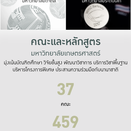
มหาวิทยาลัยดิจิทัล
มหาวิทยาลัยระดับโลก
เปลี่ยนแปลง และ
เพื่อทำงาน
ระบบสารสนเทศที่
คณะและหลักสูตร
มหาวิทยาลัยเกษตรศาสตร์
มุ่งเน้นบัณฑิตศึกษา วิจัยขั้นสูง พัฒนาวิชาการ บริการวิชาพื้นฐาน
บริหารโครงการพิเศษ ประสานความร่วมมือกับนานาชาติ
37
คณะ
459