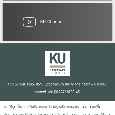
KU Channel
เลขที่ 50 ถนนงามวงศ์วาน แขวงลาดยาว เขตจตุจักร กรุงเทพฯ 10900
โทรศัพท์ +66 (0) 2942 8200-45
เงื่อนไขการใช้งานเว็บไซต์
เราใช้คุกกี้ในการให้บริการและปรับปรุงบริการของเรา ตลอดจนเพิ่ม
ข้อตกลงด้านสิทธิ์ใช้งาน
นโยบายความเป็นส่วนตัว
ประสิทธิภาพให้แก่ประสบการณ์การเรียกดูข้อมูลของคุณ หากคุณใช้งาน