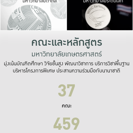
มหาวิทยาลัยดิจิทัล
มหาวิทยาลัยระดับโลก
เปลี่ยนแปลง และ
เพื่อทำงาน
ระบบสารสนเทศที่
คณะและหลักสูตร
มหาวิทยาลัยเกษตรศาสตร์
มุ่งเน้นบัณฑิตศึกษา วิจัยขั้นสูง พัฒนาวิชาการ บริการวิชาพื้นฐาน
บริหารโครงการพิเศษ ประสานความร่วมมือกับนานาชาติ
37
คณะ
459