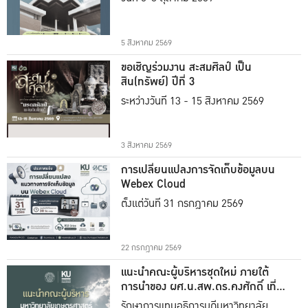
5 สิงหาคม 2569
ขอเชิญร่วมงาน สะสมศิลป์ เป็น
สิน(ทรัพย์) ปีที่ 3
ระหว่างวันที่ 13 - 15 สิงหาคม 2569
3 สิงหาคม 2569
การเปลี่ยนแปลงการจัดเก็บข้อมูลบน
Webex Cloud
ตั้งแต่วันที่ 31 กรกฎาคม 2569
22 กรกฎาคม 2569
แนะนำคณะผู้บริหารชุดใหม่ ภายใต้
การนำของ ผศ.น.สพ.ดร.คงศักดิ์ เที่ยง
ธรรม
รักษาการแทนอธิการบดีมหาวิทยาลัย