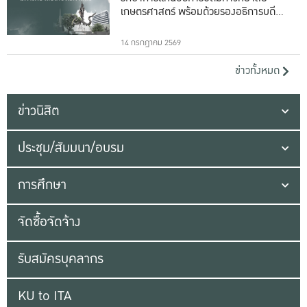
เกษตรศาสตร์ พร้อมด้วยรองอธิการบดีทั้ง
16 ท่าน
14 กรกฎาคม 2569
ข่าวทั้งหมด
ข่าวนิสิต
ประชุม/สัมมนา/อบรม
การศึกษา
จัดซื้อจัดจ้าง
รับสมัครบุคลากร
KU to ITA