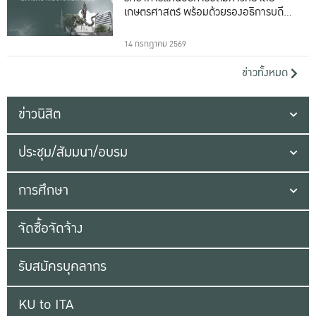
เกษตรศาสตร์ พร้อมด้วยรองอธิการบดีทั้ง
16 ท่าน
14 กรกฎาคม 2569
ข่าวทั้งหมด
ข่าวนิสิต
ประชุม/สัมมนา/อบรม
การศึกษา
จัดซื้อจัดจ้าง
รับสมัครบุคลากร
KU to ITA