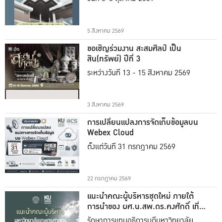
5 สิงหาคม 2569
ขอเชิญร่วมงาน สะสมศิลป์ เป็น
สิน(ทรัพย์) ปีที่ 3
ระหว่างวันที่ 13 - 15 สิงหาคม 2569
3 สิงหาคม 2569
การเปลี่ยนแปลงการจัดเก็บข้อมูลบน
Webex Cloud
ตั้งแต่วันที่ 31 กรกฎาคม 2569
22 กรกฎาคม 2569
แนะนำคณะผู้บริหารชุดใหม่ ภายใต้
การนำของ ผศ.น.สพ.ดร.คงศักดิ์ เที่ยง
ธรรม
รักษาการแทนอธิการบดีมหาวิทยาลัย