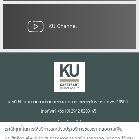
KU Channel
เลขที่ 50 ถนนงามวงศ์วาน แขวงลาดยาว เขตจตุจักร กรุงเทพฯ 10900
โทรศัพท์ +66 (0) 2942 8200-45
เงื่อนไขการใช้งานเว็บไซต์
เราใช้คุกกี้ในการให้บริการและปรับปรุงบริการของเรา ตลอดจนเพิ่ม
ข้อตกลงด้านสิทธิ์ใช้งาน
นโยบายความเป็นส่วนตัว
ประสิทธิภาพให้แก่ประสบการณ์การเรียกดูข้อมูลของคุณ หากคุณใช้งาน