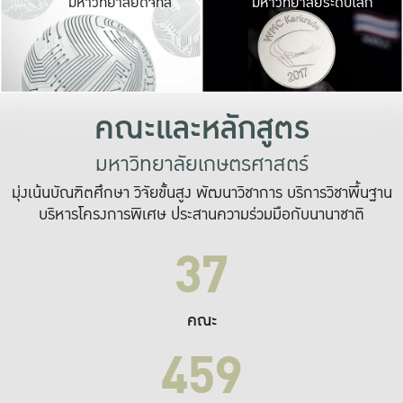
มหาวิทยาลัยดิจิทัล
มหาวิทยาลัยระดับโลก
เปลี่ยนแปลง และ
เพื่อทำงาน
ระบบสารสนเทศที่
คณะและหลักสูตร
มหาวิทยาลัยเกษตรศาสตร์
มุ่งเน้นบัณฑิตศึกษา วิจัยขั้นสูง พัฒนาวิชาการ บริการวิชาพื้นฐาน
บริหารโครงการพิเศษ ประสานความร่วมมือกับนานาชาติ
37
คณะ
459