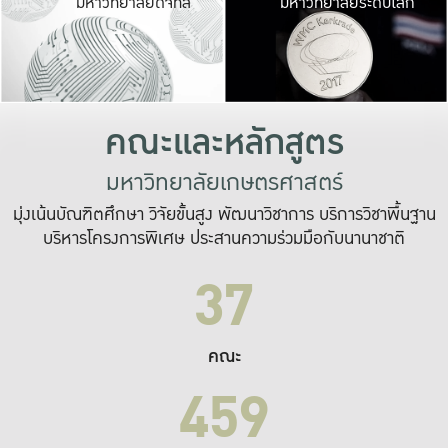
มหาวิทยาลัยดิจิทัล
มหาวิทยาลัยระดับโลก
เปลี่ยนแปลง และ
เพื่อทำงาน
ระบบสารสนเทศที่
คณะและหลักสูตร
มหาวิทยาลัยเกษตรศาสตร์
มุ่งเน้นบัณฑิตศึกษา วิจัยขั้นสูง พัฒนาวิชาการ บริการวิชาพื้นฐาน
บริหารโครงการพิเศษ ประสานความร่วมมือกับนานาชาติ
37
คณะ
459