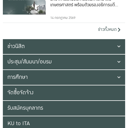
เกษตรศาสตร์ พร้อมด้วยรองอธิการบดีทั้ง
16 ท่าน
14 กรกฎาคม 2569
ข่าวทั้งหมด
ข่าวนิสิต
ประชุม/สัมมนา/อบรม
การศึกษา
จัดซื้อจัดจ้าง
รับสมัครบุคลากร
KU to ITA