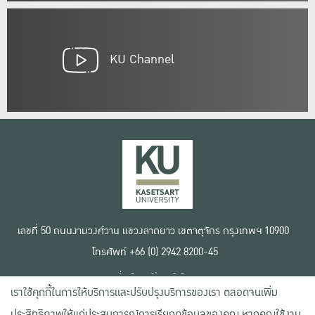
KU Channel
เลขที่ 50 ถนนงามวงศ์วาน แขวงลาดยาว เขตจตุจักร กรุงเทพฯ 10900
โทรศัพท์ +66 (0) 2942 8200-45
เงื่อนไขการใช้งานเว็บไซต์
เราใช้คุกกี้ในการให้บริการและปรับปรุงบริการของเรา ตลอดจนเพิ่ม
ข้อตกลงด้านสิทธิ์ใช้งาน
นโยบายความเป็นส่วนตัว
ประสิทธิภาพให้แก่ประสบการณ์การเรียกดูข้อมูลของคุณ หากคุณใช้งาน