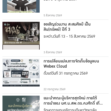
5 สิงหาคม 2569
ขอเชิญร่วมงาน สะสมศิลป์ เป็น
สิน(ทรัพย์) ปีที่ 3
ระหว่างวันที่ 13 - 15 สิงหาคม 2569
3 สิงหาคม 2569
การเปลี่ยนแปลงการจัดเก็บข้อมูลบน
Webex Cloud
ตั้งแต่วันที่ 31 กรกฎาคม 2569
22 กรกฎาคม 2569
แนะนำคณะผู้บริหารชุดใหม่ ภายใต้
การนำของ ผศ.น.สพ.ดร.คงศักดิ์ เที่ยง
ธรรม
รักษาการแทนอธิการบดีมหาวิทยาลัย