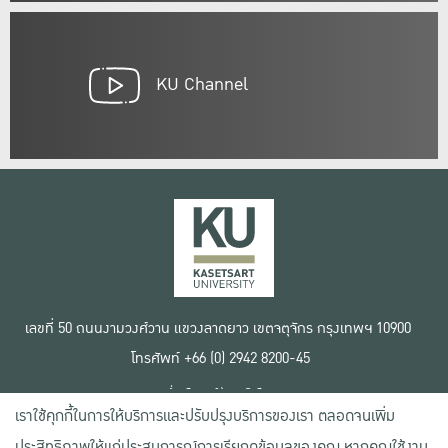
KU Channel
เลขที่ 50 ถนนงามวงศ์วาน แขวงลาดยาว เขตจตุจักร กรุงเทพฯ 10900
โทรศัพท์ +66 (0) 2942 8200-45
เงื่อนไขการใช้งานเว็บไซต์
เราใช้คุกกี้ในการให้บริการและปรับปรุงบริการของเรา ตลอดจนเพิ่ม
ข้อตกลงด้านสิทธิ์ใช้งาน
นโยบายความเป็นส่วนตัว
ประสิทธิภาพให้แก่ประสบการณ์การเรียกดูข้อมูลของคุณ หากคุณใช้งาน