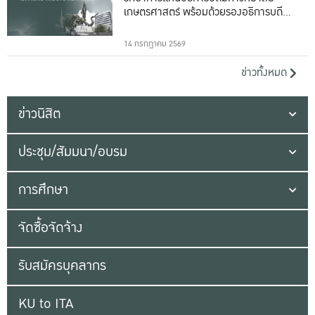
เกษตรศาสตร์ พร้อมด้วยรองอธิการบดีทั้ง
16 ท่าน
14 กรกฎาคม 2569
ข่าวทั้งหมด
ข่าวนิสิต
ประชุม/สัมมนา/อบรม
การศึกษา
จัดซื้อจัดจ้าง
รับสมัครบุคลากร
KU to ITA