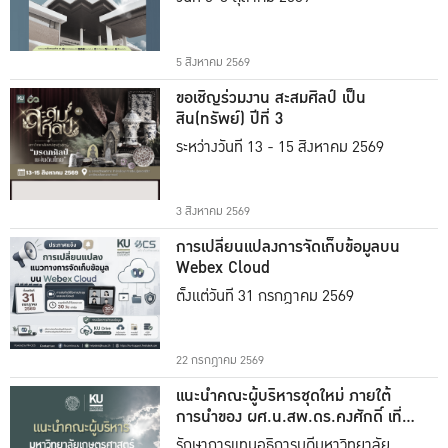
5 สิงหาคม 2569
ขอเชิญร่วมงาน สะสมศิลป์ เป็น
สิน(ทรัพย์) ปีที่ 3
ระหว่างวันที่ 13 - 15 สิงหาคม 2569
3 สิงหาคม 2569
การเปลี่ยนแปลงการจัดเก็บข้อมูลบน
Webex Cloud
ตั้งแต่วันที่ 31 กรกฎาคม 2569
22 กรกฎาคม 2569
แนะนำคณะผู้บริหารชุดใหม่ ภายใต้
การนำของ ผศ.น.สพ.ดร.คงศักดิ์ เที่ยง
ธรรม
รักษาการแทนอธิการบดีมหาวิทยาลัย