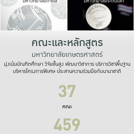
มหาวิทยาลัยดิจิทัล
มหาวิทยาลัยระดับโลก
เปลี่ยนแปลง และ
เพื่อทำงาน
ระบบสารสนเทศที่
คณะและหลักสูตร
มหาวิทยาลัยเกษตรศาสตร์
มุ่งเน้นบัณฑิตศึกษา วิจัยขั้นสูง พัฒนาวิชาการ บริการวิชาพื้นฐาน
บริหารโครงการพิเศษ ประสานความร่วมมือกับนานาชาติ
37
คณะ
459