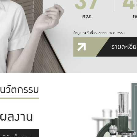
37
4
คณะ
ห
ข้อมูล ณ วันที่ 27 ตุลาคม พ.ศ. 2568
รายละเอีย
ะนวัตกรรม
ผลงาน