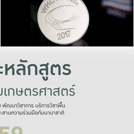
อย่างยั่งยืน
และผลักดันในการใช้ระบบส
ในภาพกว้าง
เพื่อการทำงานแบบ
ญหาจุดเล็กๆ
อข่ายขยายผล
สะดวก รวดเร
และนำไป
บริการด้าน AI อย
หลักสูตร
ัยเกษตรศาสตร์
สูง พัฒนาวิชาการ บริการวิชาพื้น
ะสานความร่วมมือกับนานาชาติ