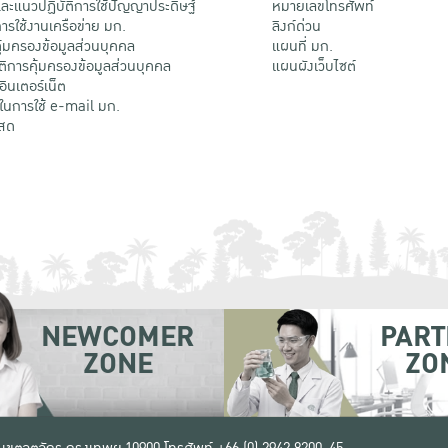
ะแนวปฏิบัติการใช้ปัญญาประดิษฐ์
หมายเลขโทรศัพท์
รใช้งานเครือข่าย มก.
ลิงก์ด่วน
้มครองข้อมูลส่วนบุคคล
แผนที่ มก.
ติการคุ้มครองข้อมูลส่วนบุคคล
แผนผังเว็บไซต์
้อินเตอร์เน็ต
ติในการใช้ e-mail มก.
สด
NEWCOMER
PART
ZONE
ZO
 เขตจตุจักร กรุงเทพฯ 10900
โทรศัพท์ +66 (0) 2942 8200-45