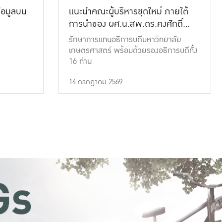
้อมูลบน
แนะนำคณะผู้บริหารชุดใหม่ ภายใต้
การนำของ ผศ.น.สพ.ดร.คงศักดิ์
เที่ยงธรรม
รักษาการแทนอธิการบดีมหาวิทยาลัย
เกษตรศาสตร์ พร้อมด้วยรองอธิการบดีทั้ง
16 ท่าน
14 กรกฎาคม 2569