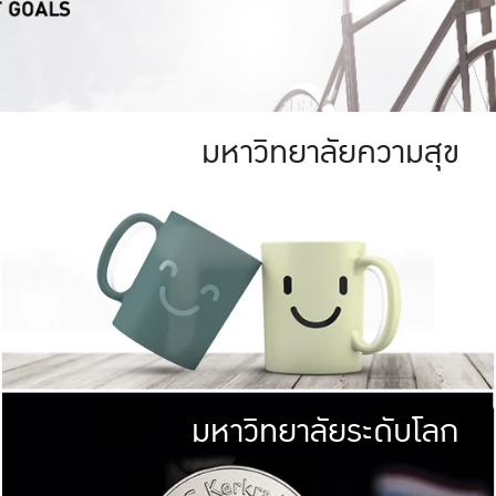
มหาวิทยาลัยความสุข
ย
สีเขียว
มหาวิทยาลัย
ก
สดใส หนาแน่น
ไม่ได้มีเป้าหมา
AN FOREST)
มหาวิทยาลัยชั้นนำทางด้านการว
ICULTURE)
แต่ KU มุ่งเน
าณ 1,400 ไร่
เพื่อสร้างคว
<< คลิก >>
ให้กับประชาชนใ
มหาวิทยาลัยระดับโลก
่อสังคม
มหาวิทยาลั
ามกินดีอยู่ดี
พร้อมที่จ