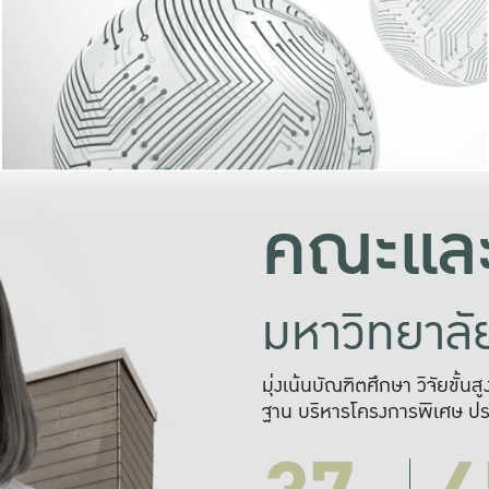
และความสุข
มองปัญหา
แก้ไขจากปั
และสร้างเครื
คณะและ
มหาวิทยาล
มุ่งเน้นบัณฑิตศึกษา วิจัยขั้น
ฐาน บริหารโครงการพิเศษ ปร