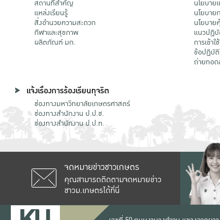
สถานที่สำคัญ
นโยบายแล
แหล่งเรียนรู้
นโยบายกา
สิ่งอำนวยความสะดวก
นโยบายคุ
กีฬาและสุขภาพ
แนวปฏิบั
ผลิตภัณฑ์ มก.
การเข้าใช
ข้อปฏิบั
ถ่ายทอด
แจ้งเรื่องการร้องเรียนทุจริต
ช่องทางมหาวิทยาลัยเกษตรศาสตร์
ช่องทางสำนักงาน ป.ป.ช.
ช่องทางสำนักงาน ป.ป.ท.
จดหมายข่าวชาวเกษตร
คุณสามารถติดตามจดหมายข่าว
ชาวม.เกษตรได้ที่นี่
เลขที่ 50 ถนนงามวงศ์วาน แขวงลาดยาว