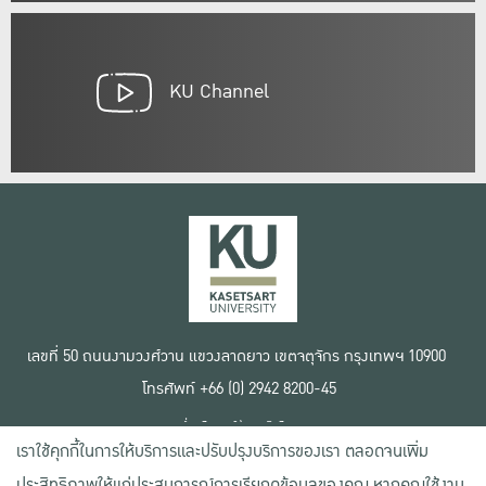
KU Channel
เลขที่ 50 ถนนงามวงศ์วาน แขวงลาดยาว เขตจตุจักร กรุงเทพฯ 10900
โทรศัพท์ +66 (0) 2942 8200-45
เงื่อนไขการใช้งานเว็บไซต์
เราใช้คุกกี้ในการให้บริการและปรับปรุงบริการของเรา ตลอดจนเพิ่ม
ข้อตกลงด้านสิทธิ์ใช้งาน
นโยบายความเป็นส่วนตัว
ประสิทธิภาพให้แก่ประสบการณ์การเรียกดูข้อมูลของคุณ หากคุณใช้งาน