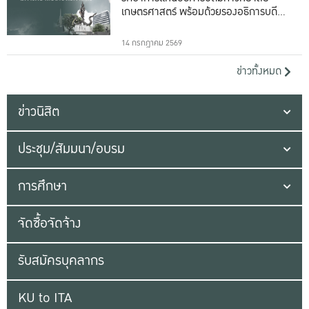
เกษตรศาสตร์ พร้อมด้วยรองอธิการบดีทั้ง
16 ท่าน
14 กรกฎาคม 2569
ข่าวทั้งหมด
ข่าวนิสิต
ประชุม/สัมมนา/อบรม
การศึกษา
จัดซื้อจัดจ้าง
รับสมัครบุคลากร
KU to ITA