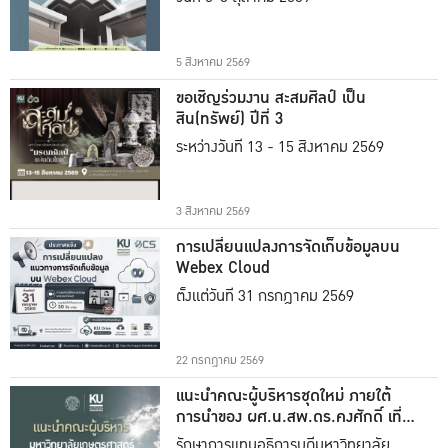
5 สิงหาคม 2569
ขอเชิญร่วมงาน สะสมศิลป์ เป็น
สิน(ทรัพย์) ปีที่ 3
ระหว่างวันที่ 13 - 15 สิงหาคม 2569
3 สิงหาคม 2569
การเปลี่ยนแปลงการจัดเก็บข้อมูลบน
Webex Cloud
ตั้งแต่วันที่ 31 กรกฎาคม 2569
22 กรกฎาคม 2569
แนะนำคณะผู้บริหารชุดใหม่ ภายใต้
การนำของ ผศ.น.สพ.ดร.คงศักดิ์ เที่ยง
ธรรม
รักษาการแทนอธิการบดีมหาวิทยาลัย