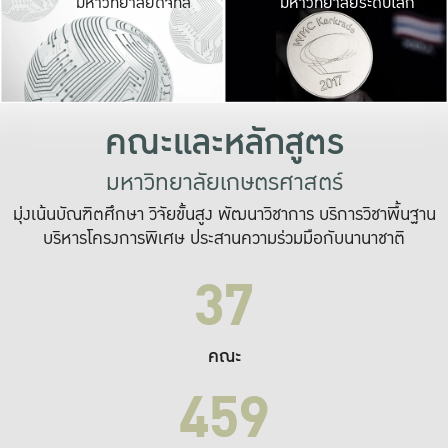
มหาวิทยาลัยดิจิทัล
มหาวิทยาลัยระดับโลก
เปลี่ยนแปลง และ
เพื่อทำงาน
ระบบสารสนเทศที่
คณะและหลักสูตร
มหาวิทยาลัยเกษตรศาสตร์
มุ่งเน้นบัณฑิตศึกษา วิจัยขั้นสูง พัฒนาวิชาการ บริการวิชาพื้นฐาน
บริหารโครงการพิเศษ ประสานความร่วมมือกับนานาชาติ
37
คณะ
459