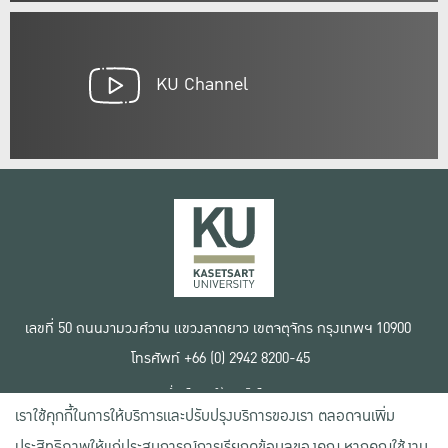
KU Channel
เลขที่ 50 ถนนงามวงศ์วาน แขวงลาดยาว เขตจตุจักร กรุงเทพฯ 10900
โทรศัพท์ +66 (0) 2942 8200-45
เงื่อนไขการใช้งานเว็บไซต์
เราใช้คุกกี้ในการให้บริการและปรับปรุงบริการของเรา ตลอดจนเพิ่ม
ข้อตกลงด้านสิทธิ์ใช้งาน
นโยบายความเป็นส่วนตัว
ประสิทธิภาพให้แก่ประสบการณ์การเรียกดูข้อมูลของคุณ หากคุณใช้งาน