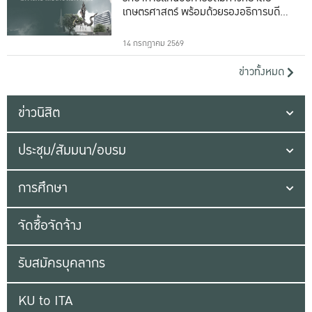
เกษตรศาสตร์ พร้อมด้วยรองอธิการบดีทั้ง
16 ท่าน
14 กรกฎาคม 2569
ข่าวทั้งหมด
ข่าวนิสิต
ประชุม/สัมมนา/อบรม
การศึกษา
จัดซื้อจัดจ้าง
รับสมัครบุคลากร
KU to ITA