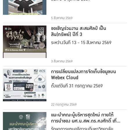
5 สิงหาคม 2569
ขอเชิญร่วมงาน สะสมศิลป์ เป็น
สิน(ทรัพย์) ปีที่ 3
ระหว่างวันที่ 13 - 15 สิงหาคม 2569
3 สิงหาคม 2569
การเปลี่ยนแปลงการจัดเก็บข้อมูลบน
Webex Cloud
ตั้งแต่วันที่ 31 กรกฎาคม 2569
22 กรกฎาคม 2569
แนะนำคณะผู้บริหารชุดใหม่ ภายใต้
การนำของ ผศ.น.สพ.ดร.คงศักดิ์ เที่ยง
ธรรม
รักษาการแทนอธิการบดีมหาวิทยาลัย