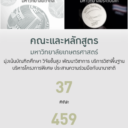
มหาวิทยาลัยดิจิทัล
มหาวิทยาลัยระดับโลก
เปลี่ยนแปลง และ
เพื่อทำงาน
ระบบสารสนเทศที่
คณะและหลักสูตร
มหาวิทยาลัยเกษตรศาสตร์
มุ่งเน้นบัณฑิตศึกษา วิจัยขั้นสูง พัฒนาวิชาการ บริการวิชาพื้นฐาน
บริหารโครงการพิเศษ ประสานความร่วมมือกับนานาชาติ
37
คณะ
459