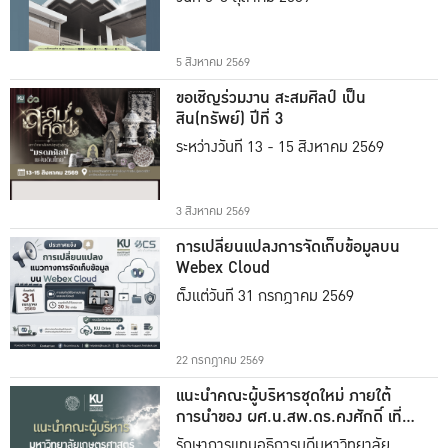
5 สิงหาคม 2569
ขอเชิญร่วมงาน สะสมศิลป์ เป็น
สิน(ทรัพย์) ปีที่ 3
ระหว่างวันที่ 13 - 15 สิงหาคม 2569
3 สิงหาคม 2569
การเปลี่ยนแปลงการจัดเก็บข้อมูลบน
Webex Cloud
ตั้งแต่วันที่ 31 กรกฎาคม 2569
22 กรกฎาคม 2569
แนะนำคณะผู้บริหารชุดใหม่ ภายใต้
การนำของ ผศ.น.สพ.ดร.คงศักดิ์ เที่ยง
ธรรม
รักษาการแทนอธิการบดีมหาวิทยาลัย