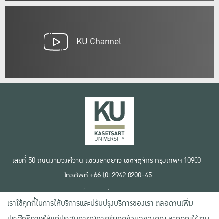
KU Channel
เลขที่ 50 ถนนงามวงศ์วาน แขวงลาดยาว เขตจตุจักร กรุงเทพฯ 10900
โทรศัพท์ +66 (0) 2942 8200-45
เงื่อนไขการใช้งานเว็บไซต์
เราใช้คุกกี้ในการให้บริการและปรับปรุงบริการของเรา ตลอดจนเพิ่ม
ข้อตกลงด้านสิทธิ์ใช้งาน
นโยบายความเป็นส่วนตัว
ประสิทธิภาพให้แก่ประสบการณ์การเรียกดูข้อมูลของคุณ หากคุณใช้งาน