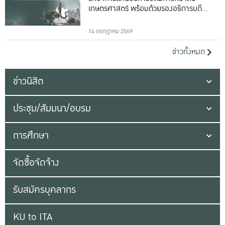
เกษตรศาสตร์ พร้อมด้วยรองอธิการบดีทั้ง
16 ท่าน
14 กรกฎาคม 2569
ข่าวทั้งหมด
ข่าวนิสิต
ประชุม/สัมมนา/อบรม
การศึกษา
จัดซื้อจัดจ้าง
รับสมัครบุคลากร
KU to ITA