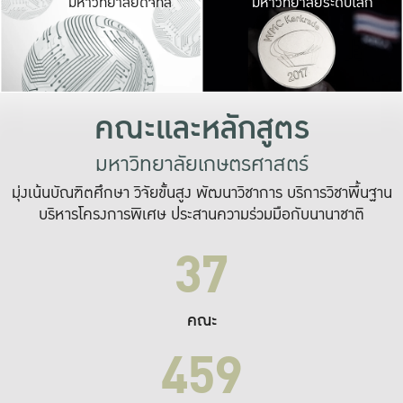
มหาวิทยาลัยดิจิทัล
มหาวิทยาลัยระดับโลก
เปลี่ยนแปลง และ
เพื่อทำงาน
ระบบสารสนเทศที่
คณะและหลักสูตร
มหาวิทยาลัยเกษตรศาสตร์
มุ่งเน้นบัณฑิตศึกษา วิจัยขั้นสูง พัฒนาวิชาการ บริการวิชาพื้นฐาน
บริหารโครงการพิเศษ ประสานความร่วมมือกับนานาชาติ
37
คณะ
459