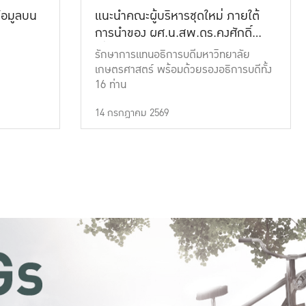
้อมูลบน
แนะนำคณะผู้บริหารชุดใหม่ ภายใต้
การนำของ ผศ.น.สพ.ดร.คงศักดิ์
เที่ยงธรรม
รักษาการแทนอธิการบดีมหาวิทยาลัย
เกษตรศาสตร์ พร้อมด้วยรองอธิการบดีทั้ง
16 ท่าน
14 กรกฎาคม 2569