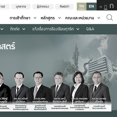
ก
ก
TH
EN
ก
ารย์
บุคลากร
ผู้ปกครอง
ศิษย์เก่า
การเข้าศึกษา
หลักสูตร
คณะและหน่วยงาน
ติดต่อ
แจ้งเรื่องการร้องเรียนทุจริต
Q&A