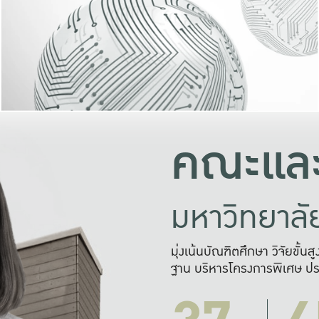
และความสุข
มองปัญหา
แก้ไขจากปั
และสร้างเครื
คณะและ
มหาวิทยาล
มุ่งเน้นบัณฑิตศึกษา วิจัยขั้น
ฐาน บริหารโครงการพิเศษ ปร