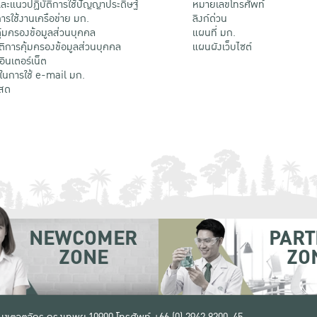
ะแนวปฏิบัติการใช้ปัญญาประดิษฐ์
หมายเลขโทรศัพท์
รใช้งานเครือข่าย มก.
ลิงก์ด่วน
้มครองข้อมูลส่วนบุคคล
แผนที่ มก.
ติการคุ้มครองข้อมูลส่วนบุคคล
แผนผังเว็บไซต์
้อินเตอร์เน็ต
ติในการใช้ e-mail มก.
สด
NEWCOMER
PART
ZONE
ZO
 เขตจตุจักร กรุงเทพฯ 10900
โทรศัพท์ +66 (0) 2942 8200-45