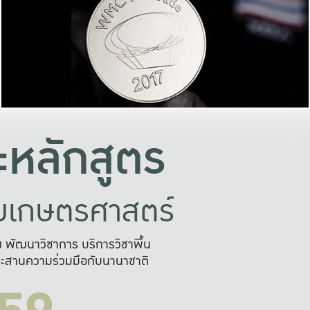
อย่างยั่งยืน
และผลักดันในการใช้ระบบส
ในภาพกว้าง
เพื่อการทำงานแบบ
ญหาจุดเล็กๆ
อข่ายขยายผล
สะดวก รวดเร
และนำไป
บริการด้าน AI อย
หลักสูตร
ัยเกษตรศาสตร์
สูง พัฒนาวิชาการ บริการวิชาพื้น
ะสานความร่วมมือกับนานาชาติ