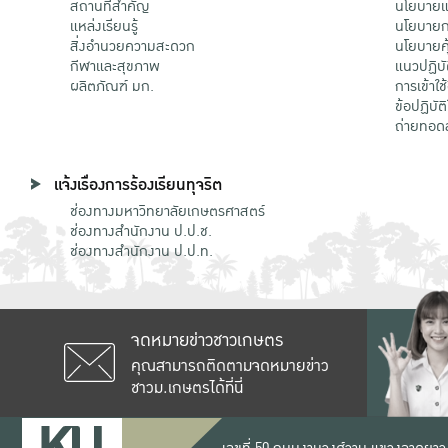
สถานที่สำคัญ
นโยบายแล
แหล่งเรียนรู้
นโยบายกา
สิ่งอำนวยความสะดวก
นโยบายคุ
กีฬาและสุขภาพ
แนวปฏิบั
ผลิตภัณฑ์ มก.
การเข้าใช
ข้อปฏิบั
ถ่ายทอด
แจ้งเรื่องการร้องเรียนทุจริต
ช่องทางมหาวิทยาลัยเกษตรศาสตร์
ช่องทางสำนักงาน ป.ป.ช.
ช่องทางสำนักงาน ป.ป.ท.
จดหมายข่าวชาวเกษตร
คุณสามารถติดตามจดหมายข่าว
ชาวม.เกษตรได้ที่นี่
เลขที่ 50 ถนนงามวงศ์วาน แขวงลาดยาว