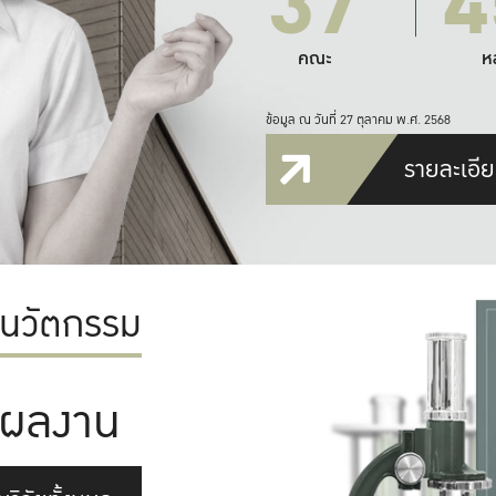
37
4
คณะ
ห
ข้อมูล ณ วันที่ 27 ตุลาคม พ.ศ. 2568
รายละเอีย
ะนวัตกรรม
ผลงาน