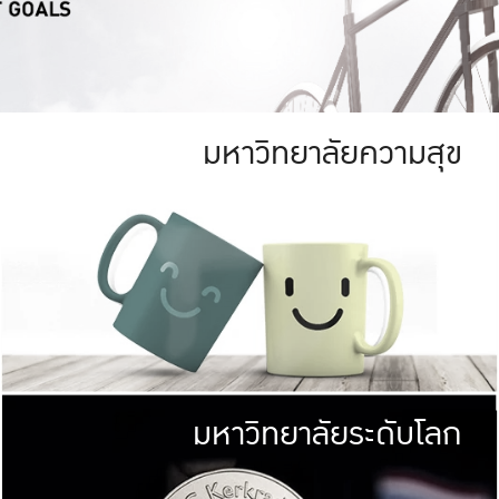
มหาวิทยาลัยความสุข
ย
สีเขียว
มหาวิทยาลัย
ก
สดใส หนาแน่น
ไม่ได้มีเป้าหมา
AN FOREST)
มหาวิทยาลัยชั้นนำทางด้านการว
ICULTURE)
แต่ KU มุ่งเน
าณ 1,400 ไร่
เพื่อสร้างคว
<< คลิก >>
ให้กับประชาชนใ
มหาวิทยาลัยระดับโลก
่อสังคม
มหาวิทยาลั
ามกินดีอยู่ดี
พร้อมที่จ